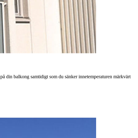
a på din balkong samtidigt som du sänker innetemperaturen märkvärt