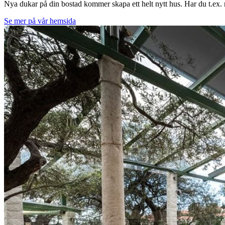
Nya dukar på din bostad kommer skapa ett helt nytt hus. Har du t.ex. 
Se mer på vår hemsida