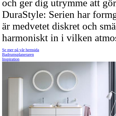
och ger dig utrymme att göra
DuraStyle: Serien har form
är medvetet diskret och smä
harmoniskt in i vilken atmo
Se mer på vår hemsida
Badrumsplaneraren
Inspiration