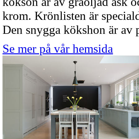
köksön är av gråoljad ask 
krom. Krönlisten är special
Den snygga kökshon är av p
Se mer på vår hemsida