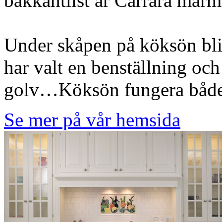
bakkantlist är Carrara marm
Under skåpen på köksön blir
har valt en benställning och
golv…Köksön fungera både 
Se mer på vår hemsida