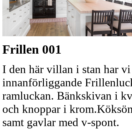
Frillen 001
I den här villan i stan har v
innanförliggande Frillenluc
ramluckan. Bänkskivan i kv
och knoppar i krom.Köksön h
samt gavlar med v-spont.