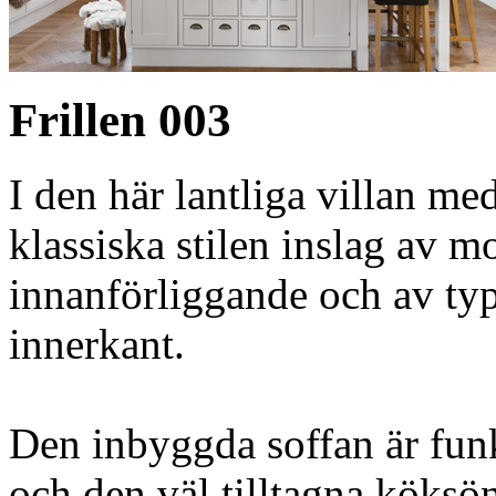
Frillen 003
I den här lantliga villan m
klassiska stilen inslag av m
innanförliggande och av typ
innerkant.
Den inbyggda soffan är funk
och den väl tilltagna köksön