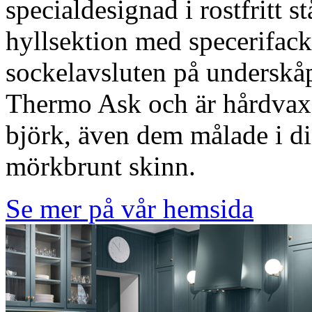
specialdesignad i rostfritt s
hyllsektion med specerifack
sockelavsluten på underskå
Thermo Ask och är hårdvaxo
björk, även dem målade i di
mörkbrunt skinn.
Se mer på vår hemsida