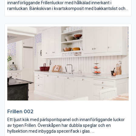
innanförliggande Frillenluckor med hålkälad innerkant i
ramluckan. Bänkskivan i kvartskomposit med bakkantslist och
knoppar i krom.Köksön har öppna hyllor och sittplatser samt
gavlar med v-spont.
De karaktärsstarka lamporna ovanför är av koppar och skivan
är av vitoljad ek. På underskåpen ser ni en utanpåliggande
golvlist och taklisterna är profilerade. Spisen, i gammaldags stil,
och fläktkåpan är från AGA.
Frillen 002
Ett ljust kök med pärlspontspanel och innanförliggande luckor
av typen Frillen. Överskåpen har dubbla speglar och en
hyllsektion med inbyggda specerifack i glas.