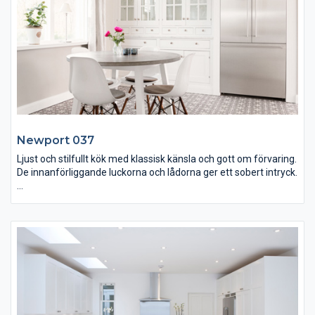
önskemål. I det höga skafferiet finns det till exempel plats för
både mikrovågsugn och kokböcker.
Newport 037
Ljust och stilfullt kök med klassisk känsla och gott om förvaring.
De innanförliggande luckorna och lådorna ger ett sobert intryck.
Köket har många smakfulla detaljer, som överskåpets
täcklucka på gaveln och inramningen med praktiska hyllor och
lådor kring spiskåpan. Bänkskivorna i Carrara-marmor
harmonierar med väggarnas vita, blanka tegelyta.
Köksmaskinerna kommer från Gaggenau, spiskåpan från
Tovenco.