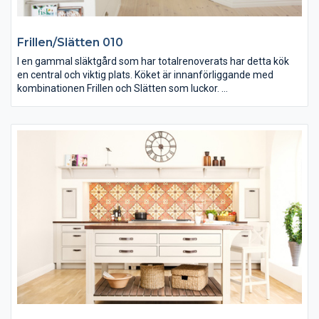
Frillen/Slätten 010
I en gammal släktgård som har totalrenoverats har detta kök
en central och viktig plats. Köket är innanförliggande med
kombinationen Frillen och Slätten som luckor.
Skåpen är handmålade i färgen varmvit på ask vilket ger en
snygg kontrast till de svarta granitskivorna. Antikhyllan med
specerifack i porslin. Samtliga vitvaror kommer från SMEG och
alla knoppar och skålhandtag är i krom. Man har valt en stor
traditionell porslinsho från franke som smyckas med en vacker
blandare från MORA. Samtliga inredningar är gjorda i ek.