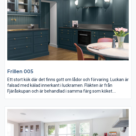
Thermo Ask och är hårdvaxoljad. Barstolarna är av massiv
björk, även dem målade i diamantgrå, och sitsen är klädd i
mörkbrunt skinn.
Frillen 005
Ett stort kök där det finns gott om lådor och förvaring. Luckan är
falsad med kälad innerkant i luckramen. Fläkten är från
Fjäråskupan och är behandlad i samma färg som köket.
Knoppar, ho och blandare är i mässing.
Med den trevliga soffan, som är i samma stil som köket känns
det välkomnande för familj och vänner. Undertill finns lådor
som kompletterar kökets övriga förvaring. Vitrinskåpen är
fanerad ask på insidan, detta gör att skåpen blir ljusare.
Benstativet på köksbordet är tillverkat av oss och bordskivan är