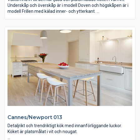
Underskåp och överskåp är i modell Doven och högskåpen är i
modell Frillen med kälad inner- och ytterkant.
Lägg märke till den profilerade krönlisten högst upp och
överskåpen med dubbla speglar där det är spröjs i överdelen.
Köksön kan fungera både som matplats och arbetsyta, har en
skiva i teak och underrede med rostfria stänger. Maskinerna är
från Miele och kylskåpet och frysen är integrerade.
Cannes/Newport 013
Detaljrikt och trendriktigt kök med innanförliggande luckor.
Köket är platsmålat i vit och nougat.