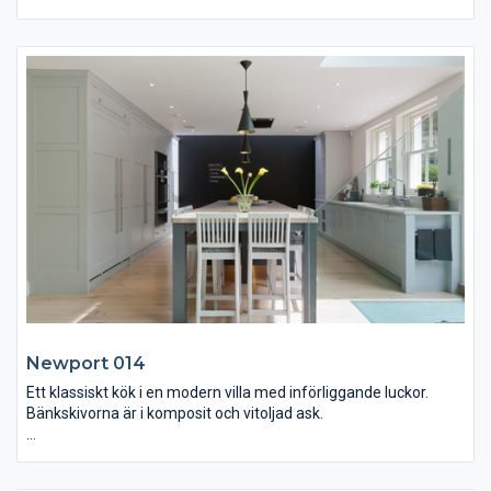
Invändig belysning i lådorna och infräst LED-belysning i hyllorna
och i de bänkstående skåpen. Bänkskivan på köksön är av
gråoljad ask och knoppar och handtagen i krom. Krönlisten är
specialdesignad efter kundens önskemål. Den snygga kökshon
är av porslin.
Newport 014
Ett klassiskt kök i en modern villa med införliggande luckor.
Bänkskivorna är i komposit och vitoljad ask.
Mitt i köket ser ni den generösa köksön med både matplats och
utrymme för storbak och umgänge. Den stilfulla belysningen