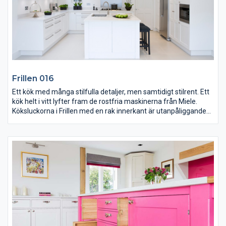
Frillen 016
Ett kök med många stilfulla detaljer, men samtidigt stilrent. Ett
kök helt i vitt lyfter fram de rostfria maskinerna från Miele.
Köksluckorna i Frillen med en rak innerkant är utanpåliggande
och vitmålad.
Bänkskivorna är i komposit med en bakkantslist och handtagen
och knopparna i rostfri stål. Ho och diskmaskin är integrerade i
köksön och belysningen är infälld i taket, förutom extra
ljusinsläpp från takfönster.