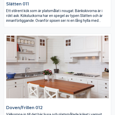
Slätten 011
Ett stilrent kök som är platsmålat i nougat. Bänkskivorna är i
rökt ask. Köksluckorna har en spegel av typen Slätten och är
innanförliggande. Ovanför spisen ser ni en lång hylla med
konsoler.
Spisen är från Wolf och det vackra kaklet är från Marakech.
Köksfläkten är inbyggd (VAR???) och på vardera sida om spisen
ser ni infällda utdrag i väggen. Handtagen är i brunt läder.
Doven/Frillen 012
Välkomna in till det här ljusa och platsmålade köket i vamvit.