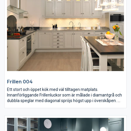
kalksten med undermonterade hoar och bredvid högskåpen ser
ni ett bänkstående jalusiskåp. Spisen är integrerad i köksön och
notera att fläkten är stilfullt infälld i taket.
Frillen 004
Ett stort och öppet kök med väl tilltagen matplats.
Innanförliggande Frillenluckor som är målade i diamantgrå och
dubbla speglar med diagonal spröjs högst upp i överskåpen.
Bänkskivan vid hällen är i polerad granit och diskbänken är
specialdesignad i rostfritt stål. Ovanför hällen sitter en
hyllsektion med specerifack i porslin. Notera även
sockelavsluten på underskåpen. Skivan på matbordet är av