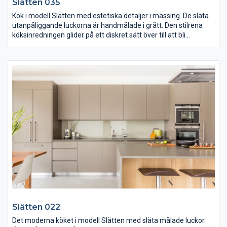
Slätten 035
Kök i modell Slätten med estetiska detaljer i mässing. De släta
utanpåliggande luckorna är handmålade i grått. Den stilrena
köksinredningen glider på ett diskret sätt över till att bli
förvaringsutrymmen i bostadens övriga ytor.
Lägg märke till de specialutformade högskåpen som följer den
vackra trappan från den loungeinspirerade matplatsen till den
upphöjda köksdelen.
Slätten 022
Det moderna köket i modell Slätten med släta målade luckor.