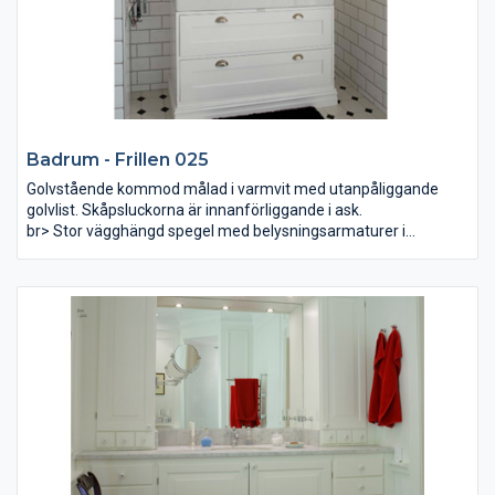
Badrum - Frillen 025
Golvstående kommod målad i varmvit med utanpåliggande
golvlist. Skåpsluckorna är innanförliggande i ask.
br> Stor vägghängd spegel med belysningsarmaturer i
överkant och tvättställ i porslin.