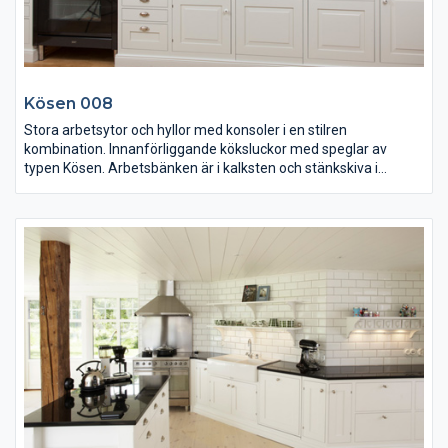
Kösen 008
Stora arbetsytor och hyllor med konsoler i en stilren
kombination. Innanförliggande köksluckor med speglar av
typen Kösen. Arbetsbänken är i kalksten och stänkskiva i
samma material.
Stor snickerikåpa ovanför den golvstående spisen och hyllorna
har specerifack i porslin. Skåpen har en utanpåliggande sockel
och i bänkskivan sitter en nerfälld porslinsvask.