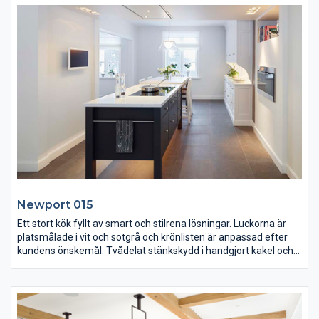
ovanför ön möter den klassiska stilen i den moderna miljön.
Stekhällen är planlimmad och knopparna är i krom. Kyl och frys
från Gaggenau är integrerad i köksskåpen.
Newport 015
Ett stort kök fyllt av smart och stilrena lösningar. Luckorna är
platsmålade i vit och sotgrå och krönlisten är anpassad efter
kundens önskemål. Tvådelat stänkskydd i handgjort kakel och
V-panel.
Köksön är i sotgrå och det sitter belysning i underredet. Benen
är ihåliga för uppdragning av el och bänkskivorna är i vitoljad
ask och Carrara marmor med planlimmad häll. Köksfläkten är