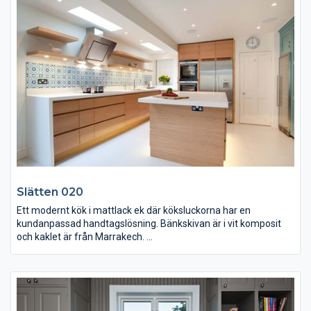
Slätten 020
Ett modernt kök i mattlack ek där köksluckorna har en
kundanpassad handtagslösning. Bänkskivan är i vit komposit
och kaklet är från Marrakech.
Den snygga fläkten är från Elica och diskhon är från Franke.
Hyllorna på väggen har dold upphängning och belysning
undertill. Köksön har en stor ren bänkyta och belysning under
skåpen.