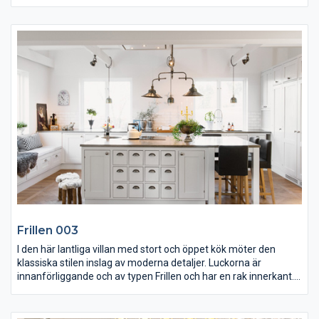
Köksluckorna är i ask och är platsmålad i färgen pärlgrå.
Hålkälad innerkant på luckramen och ytterkant med radie 1.
Bänkskivan är i Carrara marmor med en bakkantslist. Kyl och
frys är integrerade.
Frillen 003
I den här lantliga villan med stort och öppet kök möter den
klassiska stilen inslag av moderna detaljer. Luckorna är
innanförliggande och av typen Frillen och har en rak innerkant.
Den inbyggda soffan är funktionell med förvaring undertill och
den väl tilltagna köksön ger stora arbetsytor. Skivorna är i