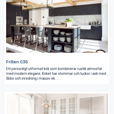
integrerad i taket och ugnen från Miele är inbyggd i väggen och
har ett inbyggt kokboksfack ovanför.
Frillen 036
Ett personligt utformat kök som kombinerar rustik atmosfär
med modern elegans. Köket har stommar och luckor i ask med
lådor och inredning i massiv ek.
De mörkt målade luckorna skapar en exklusiv kontrast till
kökets ljusa och träfärgare partier.Köksön har utformats för att
vara en öppen och inbjudande umgängesplats som på ett
naturligt sätt länkar samman köket med husets övriga delar.
Skåp och förvaring är anpassade efter kundens behov och