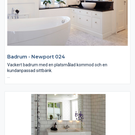
Badrum - Newport 024
Vackert badrum med en platsmålad kommod och en
kundanpassad sittbänk.
Golvet är i Carrara Marmor och badkarsblandaren är monterad i
golvet. Bänkskivan är i svart blankpolerad granit, handfatet i
porslin och knopparna i krom.