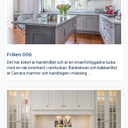
från Spekva.
Frillen 006
Det här köket är handmålat och är en innanförliggadne lucka
med en rak innerkant i ramluckan. Bänkskivan och bakkantlist
är Carrara marmor och handtagen i mässing.
Under skåpen på köksön blir det väldigt luftigt eftersom man
har valt en benställning och att lådorna inte går ner mot golv…
Köksön fungera både som matplats och arbetsyta.