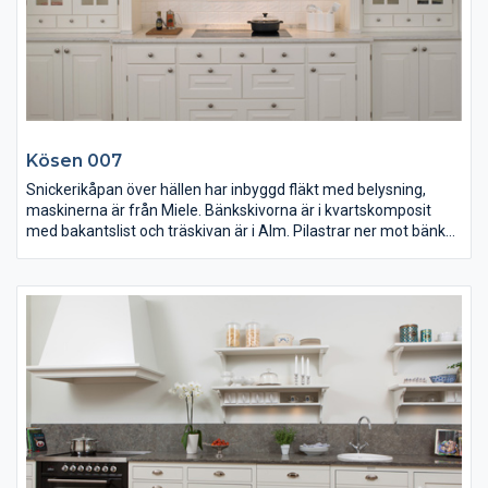
Kösen 007
Snickerikåpan över hällen har inbyggd fläkt med belysning,
maskinerna är från Miele. Bänkskivorna är i kvartskomposit
med bakantslist och träskivan är i Alm. Pilastrar ner mot bänk
och golv.
Öppna hyllor ger en öppen och luftig känsla till det här köket
med väl tilltagen takhöjd. Luckan är modell Kösen, med en kälad
innerkant. Stänkskyddet är i pärlspont och de öppna hyllorna
har profilerade konsoler.