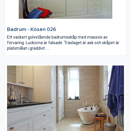
Badrum - Kösen 026
Ett vackert golvstående badrumsskåp med massvis av
förvaring. Luckorna är falsade. Träslaget är ask och skåpet är
platsmålat i gräddvit.
Stor vägghängd spegel med infällda spotlights i överskåp.
Bänkstående skåp på vardera sida om porslinshandfatet med
små lådor för accessoarer. Knopparna är i porslin.