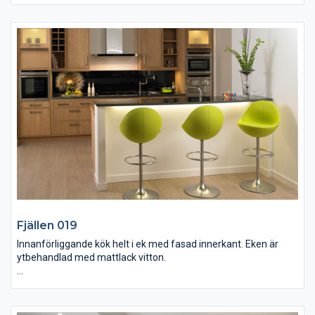
Bakom diskhon ser ni ett stänkskydd i glas från bänk till tak
med RGB-belysning som kan skifta färg. Till höger om
stänkskyddet är det ett bänkstående jalusi med rostfri laminat.
Maskinparken är från Miele och fläkten är infälld i taket.
Fjällen 019
Innanförliggande kök helt i ek med fasad innerkant. Eken är
ytbehandlad med mattlack vitton.
Alla vitvaror kommer från NEFF. Bänkskivorna är i svart polerad
granit med slipad, respektive råhuggen kant. Stänkskyddet
med motiv är i glas och handtagen i rostfri krom.