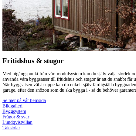
Fritidshus & stugor
Med utgångspunkt från vårt modulsystem kan du själv valja storlek och u
använda våra byggsatser till fritidshus och stugor är att du snabbt 
När byggsatsen väl är uppe kan du enkelt själv färdigställa byggnaden i
garage, efter den snözon som du ska bygga i - så du behöver garanterat 
Se mer på vår hemsida
Bildgalleri
Byggsystem
Frågor & svar
Lundqvistvillan
Takstolar