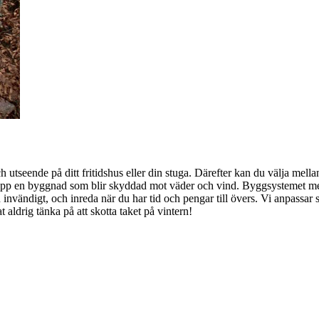
tseende på ditt fritidshus eller din stuga. Därefter kan du välja mellan
får upp en byggnad som blir skyddad mot väder och vind. Byggsystemet 
nvändigt, och inreda när du har tid och pengar till övers. Vi anpassar sj
aldrig tänka på att skotta taket på vintern!