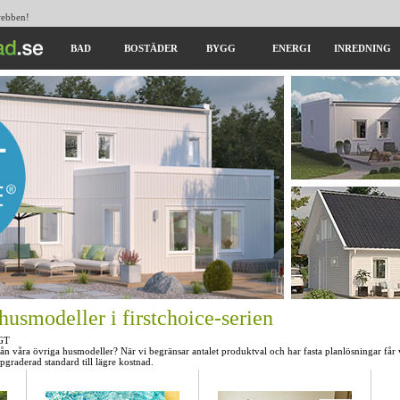
 webben!
BAD
BOSTÄDER
BYGG
ENERGI
INREDNING
husmodeller i firstchoice-serien
GT
 från våra övriga husmodeller? När vi begränsar antalet produktval och har fasta planlösningar får
ppgraderad standard till lägre kostnad.