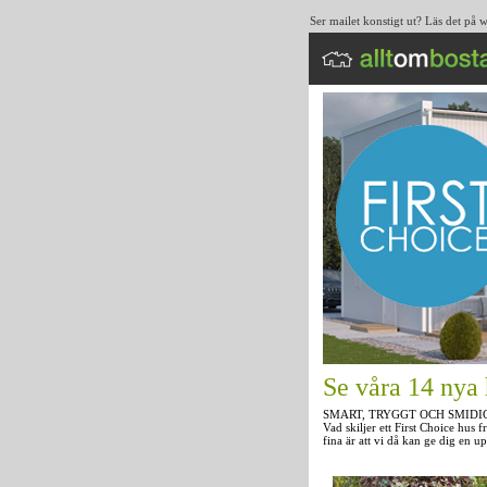
Ser mailet konstigt ut? Läs det på
Se våra 14 nya 
SMART, TRYGGT OCH SMIDI
Vad skiljer ett First Choice hus
fina är att vi då kan ge dig en u