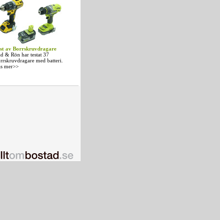
st av Borrskruvdragare
d & Rön har testat 37
rrskruvdragare med batteri.
s mer>>