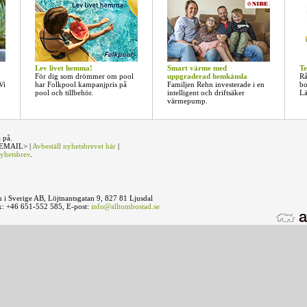
Lev livet hemma!
Smart värme med
Te
För dig som drömmer om pool
uppgraderad hemkänsla
Rå
Vi
har Folkpool kampanjpris på
Familjen Rehn investerade i en
bo
pool och tillbehör.
intelligent och driftsäker
Lä
värmepump.
a på.
<$EMAIL> |
Avbeställ nyhetsbrevet här
|
nyhetsbrev
.
 i Sverige AB, Löjtnantsgatan 9, 827 81 Ljusdal
x: +46 651-552 585, E-post:
info@alltombostad.se