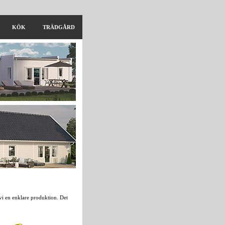
KÖK
TRÄDGÅRD
 vi en enklare produktion. Det