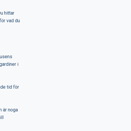
 hittar
 för vad du
husens
gardiner i
de tid för
en är noga
ll