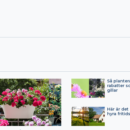
Så planter
rabatter s
gillar
Här är det 
hyra fritid