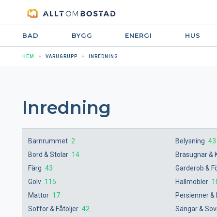
BAD
BYGG
ENERGI
HUS
HEM
VARUGRUPP
INREDNING
Inredning
Barnrummet
2
Belysning
43
Bord & Stolar
14
Brasugnar &
Färg
43
Garderob & F
Golv
115
Hallmöbler
1
Mattor
17
Persienner & 
Soffor & Fåtöljer
42
Sängar & So