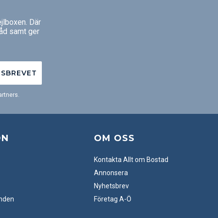
jlboxen. Där
råd samt ger
TSBREVET
rtners.
ON
OM OSS
Kontakta Allt om Bostad
Annonsera
Nyhetsbrev
anden
Företag A-Ö