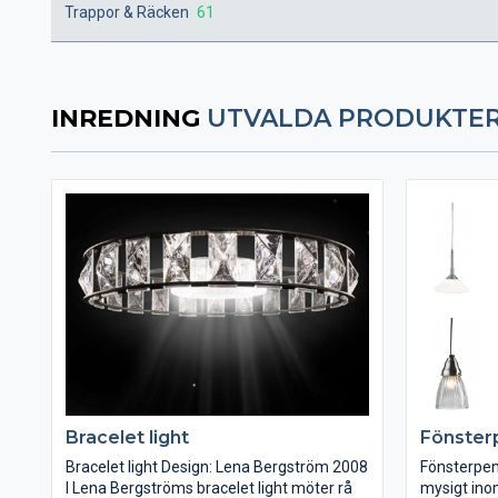
Trappor & Räcken
61
INREDNING
UTVALDA PRODUKTE
Bracelet light
Fönster
Bracelet light Design: Lena Bergström 2008
Fönsterpend
I Lena Bergströms bracelet light möter rå
mysigt ino