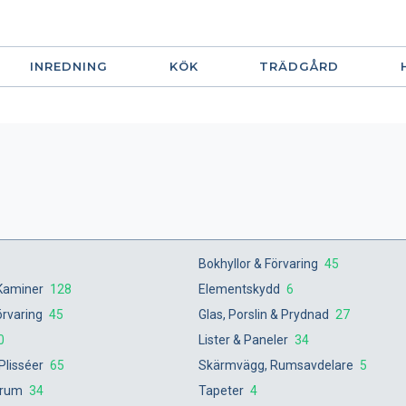
INREDNING
KÖK
TRÄDGÅRD
Bokhyllor & Förvaring
45
 Kaminer
128
Elementskydd
6
örvaring
45
Glas, Porslin & Prydnad
27
0
Lister & Paneler
34
Plisséer
65
Skärmvägg, Rumsavdelare
5
vrum
34
Tapeter
4