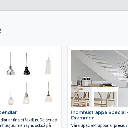
R
pendlar
Inomhustrappa Special 
Drammen
lar är fina effektljus. De ger ett
mhusljus, men syns också på
Våra Special-trappor är precis v