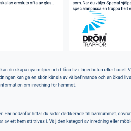
uskällan omsluts ofta av glas
som. När du väljer Special hjälper
rerade skärmar för att ge en
specialanpassa en trappa helt ef
skimmer. Man skulle kunna säga
eget huvud. Förutom alla våra fä
pendlar ger samma typ av...
tillval detaljer kan vi också erbj
spiraltrappor, böjlimmat och and
kan du skapa nya miljöer och blåsa liv i lägenheten eller huset. 
edningen kan ge en skön känsla av välbefinnande och en ökad livsk
r information om inredning för hemmet.
ier. Här nedanför hittar du sidor dedikerade till barnrummet, sovru
r av ett hem att trivas i. Välj den kategori av inredning eller möbl