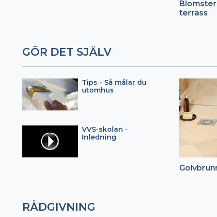
Blomster
terrass
GÖR DET SJÄLV
Tips - Så målar du
utomhus
VVS-skolan -
Inledning
Golvbrun
RÅDGIVNING