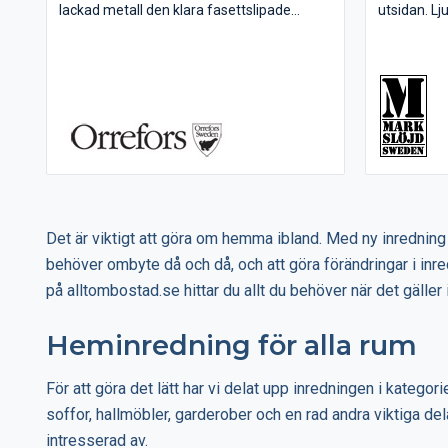
lackad metall den klara fasettslipade
utsidan. Lj
kristallen.
eller perfo
känsla av 
att fönster
Det är viktigt att göra om hemma ibland. Med ny inredning 
behöver ombyte då och då, och att göra förändringar i inr
på alltombostad.se hittar du allt du behöver när det gälle
Heminredning för alla rum
För att göra det lätt har vi delat upp inredningen i kategor
soffor, hallmöbler, garderober och en rad andra viktiga dela
intresserad av.