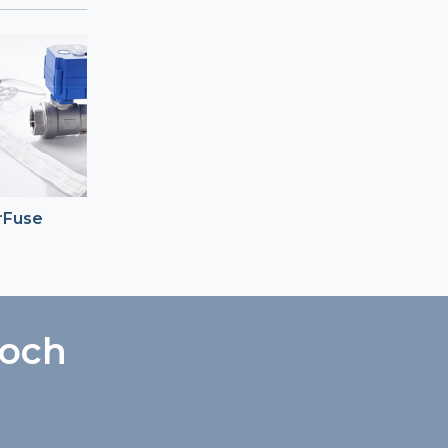
rFuse
 och