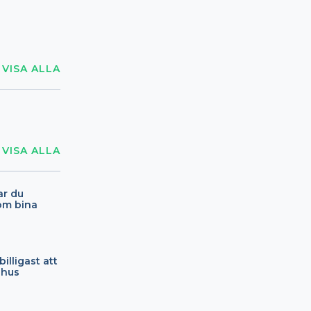
VISA ALLA
VISA ALLA
ar du
om bina
billigast att
shus