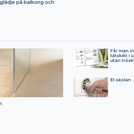
glädje på balkong och
Får man in
tätskikt i
utan trösk
El-skolan
n