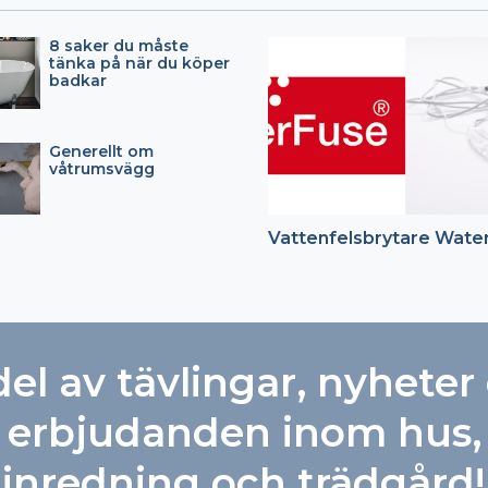
8 saker du måste
tänka på när du köper
badkar
Generellt om
våtrumsvägg
Vattenfelsbrytare Wate
del av tävlingar, nyheter
erbjudanden inom hus,
inredning och trädgård!