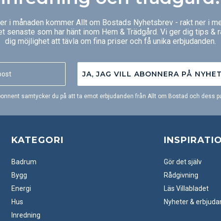
ger i månaden kommer Allt om Bostads Nyhetsbrev - rakt ner i me
et senaste som har hänt inom Hem & Trädgård. Vi ger dig tips & 
dig möjlighet att tävla om fina priser och få unika erbjudanden.
JA, JAG VILL ABONNERA PÅ NYHE
onnent samtycker du på att ta emot erbjudanden från Allt om Bostad och dess pa
KATEGORI
INSPIRATI
Badrum
Gör det själv
Bygg
Rådgivning
Energi
Läs Villabladet
Hus
Nyheter & erbjud
Inredning