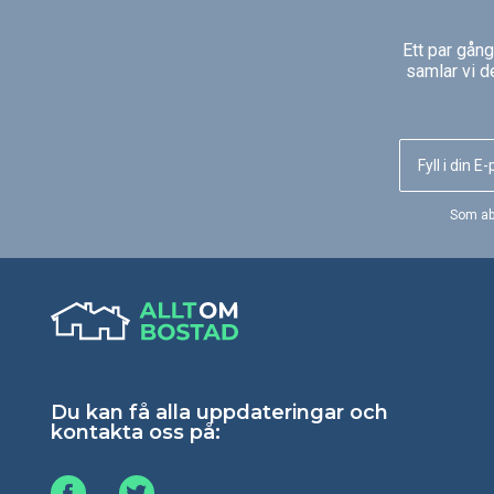
Ett par gån
samlar vi d
Som ab
Du kan få alla uppdateringar och
kontakta oss på: