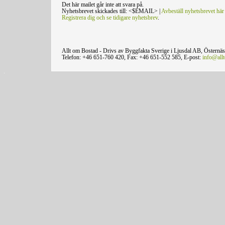
Det här mailet går inte att svara på.
Nyhetsbrevet skickades till: <$EMAIL> |
Avbeställ nyhetsbrevet här
Registrera dig och se tidigare nyhetsbrev
.
Allt om Bostad - Drivs av Byggfakta Sverige i Ljusdal AB, Östernä
Telefon: +46 651-760 420, Fax: +46 651-552 585, E-post:
info@all