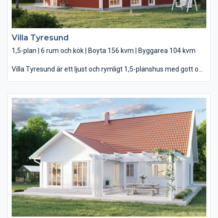
Villa Tyresund
1,5-plan | 6 rum och kök | Boyta 156 kvm | Byggarea 104 kvm
Villa Tyresund är ett ljust och rymligt 1,5-planshus med gott om
sällskapsytor för alla i familjen. Med sina två plan och 156
välplanerade kvadrat fördelade på två våningar ger Villa
Tyresund alla i familjen gott om plats att både umgås och vara
för sig själva. På nedervåningen ligger ert ljusa vardagsrum
bara ett steg från både det moderna köket och er stora
uteplats. Här finns gott om utrymme för förvaring i såväl hallen
som under trappan och i klädvårdsrummet. Ert sovrum ligger
med utsikt över trädgården – skönt avskilt från ovanvåningens
familjedel, som blir som ett eget hem i hemmet.