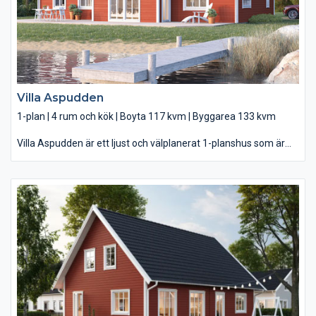
barnen få sin egen del av huset med tre sovrum och ett mysigt
allrum att umgås i.
Villa Aspudden
1-plan | 4 rum och kök | Boyta 117 kvm | Byggarea 133 kvm
Villa Aspudden är ett ljust och välplanerat 1-planshus som är
lätt att trivas i. Så fort du kliver in genom entrén möts du av
ljuset från trädgården och av vardagsrummets härliga rymd,
som ramar in matplatsen med sitt ståtliga ryggåstak och sina
stora fönsterpartier. På ena sidan öppnar sig ett modernt
utrustat kök där ni kan laga maten tillsammans vid köksön, i
andra änden den mysiga soffhörnan att slappa i. I centrum, en
vacker matplats med gott om utrymme för stora middagar.
Gott om plats är det också i resten av huset, med generösa
förvaringsmöjligheter bland annat i entrén och i
klädvårdsrummet.