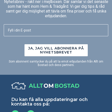
Nyhetsbrev - rakt ner i mejlboxen. Där samlar vi det senaste
som har hänt inom Hem & Trädgård. Vi ger dig tips & råd
samt ger dig möjlighet att tävla om fina priser och få unika
erbjudanden.
JA, JAG VILL ABONNERA PÅ
NYHETSBREVET
Som abonnent samtycker du på att ta emot erbjudanden från Allt om
Bostad och dess partners.
Du kan få alla uppdateringar och
kontakta oss på: