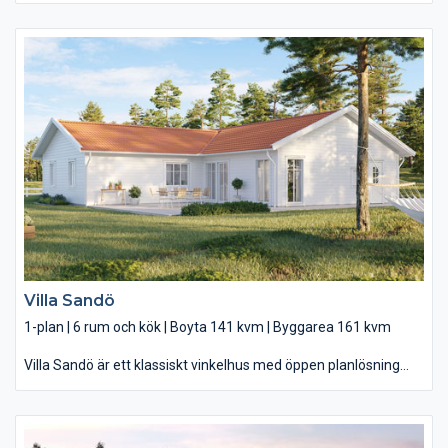
så fort du kliver in i härligt luftiga Villa Lycke. Du kommer snabbt
in köket där du blickar hela vägen över köksön och matbordet,
genom de helglasade pardörrarna rakt ut i trädgården där
familjen och vännerna kan njuta av solen på terrassen. Mot
trädgården vetter också ert stora sovrum – lyxigt beläget med
både eget badrum och egen klädkammare.
Villa Sandö
1-plan | 6 rum och kök | Boyta 141 kvm | Byggarea 161 kvm
Villa Sandö är ett klassiskt vinkelhus med öppen planlösning
och fyra sovrum. Välkommen till ett modernt vinkelhus med
gott om plats för familjen. På den skyddade uteplatsen kan du
sitta i lä och njuta redan när vårsolens första värmande strålar
bryter fram. Innanför de helglasade partierna hittar du ert