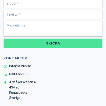
SKICKA
KONTAKTER
info@a-hus.se
0300-568800
Älvsåkersvägen 480
434 96
Kungsbacka
Sverige