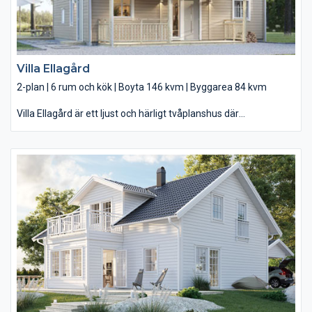
Villa Ellagård
2-plan | 6 rum och kök | Boyta 146 kvm | Byggarea 84 kvm
Villa Ellagård är ett ljust och härligt tvåplanshus där
vardagsrummet fortsätter ut i trädgården. Här kliver du in i en
rymlig entré som gör det lätt att hålla trappan fri från smuts.
Härifrån lyfter du smidigt in matkassarna direkt i köket inför
kvällens middag. Ett härligt ljust vardagsrum med öppen
planlösning ger plats att umgås – med utsikt över uteplatsen
och trädgården dit barnen lätt springer ut och leker genom de
helglasade dörrarna. Ovanvåningen anpassar du efter din
familj, med ett skönt sällskapsrum, badrum med plats för både
badkar och dusch, avskilt kontor och chansen att göra om ett
sovrum till en stor och lyxig walk-in closet.