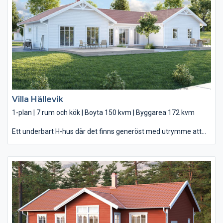
dubbeldörrarna. Här värmer solen både tidiga vårdagar och
sena sommarkvällar. Sväng vänster i entrén och ni har gott om
plats för den stora familjen, med fyra stora sovrum, två
badrum och ett gemensamt rum med härligt ljusinsläpp från
sidan. Och med ert nya sovrum – som vetter mot trädgården –
har du både generöst med plats för förvaring och en egen
klädkammare.
Villa Hällevik
1-plan | 7 rum och kök | Boyta 150 kvm | Byggarea 172 kvm
Ett underbart H-hus där det finns generöst med utrymme att
umgås på – både på insidan och utsidan. Välkommen till Villa
Hällevik. Med 158 kvadrat får du generöst med såväl boyta som
utrymme att umgås på – både inomhus och utomhus. I
centrum ligger matplatsen – ljuset från de stora
fönsterpartierna möter dig redan när du kliver in genom entrén.
Här har du också drömköket, med både köksö och ett lyxigt
köksförråd. Ett ombonat vardagsrum med kamin och ryggåstak
utgör ena flygeln tillsammans med ert eget sovrum där ni har
såväl egen klädkammare som badrum. Och i andra flygeln kan