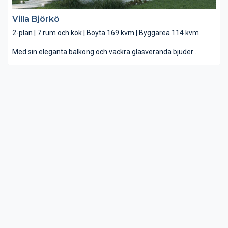
Villa Björkö
2-plan | 7 rum och kök | Boyta 169 kvm | Byggarea 114 kvm
Med sin eleganta balkong och vackra glasveranda bjuder
klassiska Villa Björkö in till ett ljust och luftigt hem med gott om
utrymme. Ljuset präglar vackra Villa Björkö. Er ståtliga
glasveranda öppnar upp matplatsen mot omgivningen och
skapar en ljus och skön miljö där du lätt dukar upp för många
gäster. Eller bara njuter av frukosten på söndagsmorgonen. Här
präglas nedervåningen av öppna ytor, ett stort härligt sovrum
och generöst med förvaring. Den öppna känslan hänger med
när du kliver upp på ovanvåningen, där det luftiga
umgängesrummet fortsätter ut genom helglasade dörrar till
utsikten från balkongen.