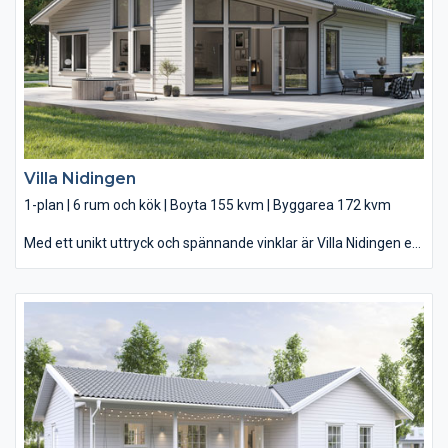
entré och ett härligt sovrum med såväl ryggåstak som egen
klädkammare.
Villa Nidingen
1-plan | 6 rum och kök | Boyta 155 kvm | Byggarea 172 kvm
Med ett unikt uttryck och spännande vinklar är Villa Nidingen en
stilsäker villa, perfekt för den stora familjen. Med Villa Nidingen
har du ett hus där de karaktäristiska vinklarna gör huset både
personligt och lätt att älska. Vardagsrummets ryggåstak och
mäktiga fönsterpartier med solljus från tre håll öppnar upp mot
uteplatsen och skapar ett underbart rum att umgås i. Här har
du ett sällskapsvänligt kök där du ledigt småpratar med
gästerna medan du lägger upp det sista på tallrikarna och
smakar av såsen.