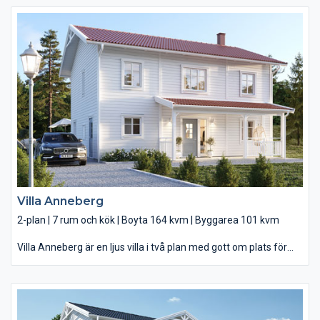
vardagsrummet med tillhörande öppet kök – husets givna
samlingsplats. I Björkösund har du alltid gott om plats, med
generösa förvaringsutrymmen och ett rejält tilltaget sovrum
där du kan ställa in allt ifrån extra garderober till spjälsäng utan
att det känns trångt. Ovanvåningen är ljus och rymlig, med ett
stort takfönster som ger badrummet ett härligt ljusinsläpp. Här
finns också ett praktiskt hemmakontor, en skön soffhörna och
tre av husets fyra sovrum.
Villa Anneberg
2-plan | 7 rum och kök | Boyta 164 kvm | Byggarea 101 kvm
Villa Anneberg är en ljus villa i två plan med gott om plats för
hela familjen. Med sin luftiga glasveranda och sitt härliga ljus
blir vardagsrummet Villa Annebergs självklara hjärta – såväl
vardagar som helger. Här har du ert öppna kök med plats för
både förråd och köksö, och genom de helglasade dörrarna tar
du ditt nybryggda kaffe direkt ut på altanen. En rymlig och