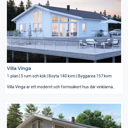
härligt stora vardagsrum med ryggåstak och plats för både
familj och vänner. På andra sidan, den väderskyddade entrén
som ger liv åt fasaden och tar dig direkt in till köket – smidigt
när du har matkassarna i handen.
Villa Vinga
1-plan | 5 rum och kök | Boyta 140 kvm | Byggarea 157 kvm
Villa Vinga är ett modernt och formsäkert hus där vinklarna
skapar en ljus och öppen planlösning. Med sina monumentala
glaspartier och ståtliga ryggåstak är det vardagsrummet som
står ut i Villa Vinga. Här står dörrarna mot uteplatsen öppna på
sommaren och när dagen ebbar ut är det härifrån du blickar ut
över solnedgången. Den öppna planlösningen gör det lätt att
trivas i köket, och genom hela huset finns det generöst med
utrymme – med ett stort badrum, generös klädvård, rymlig