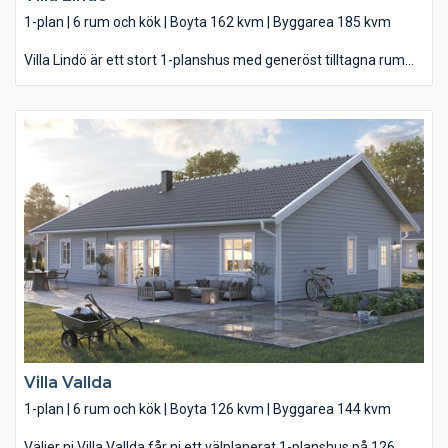
1-plan | 6 rum och kök | Boyta 162 kvm | Byggarea 185 kvm
Villa Lindö är ett stort 1-planshus med generöst tilltagna rum
och en härlig vindskyddad uteplats. Ett hem som har allt. Du
kliver in i husets hjärta, rakt in i det maffiga vardagsrummet. Här
lyser ljuset från de stora fönstren upp såväl det öppna köket
som matbordet, som utan problem blir ett långbord när
gästerna blir många. Utanför njuter du av en härligt
vindskyddad uteplats – en oas där njuter av både tidiga
vårdagar och sena sommarkvällar. På insidan ligger ert sovrum
behagligt avskilt, med stort eget badrum och egen
klädkammare. I andra änden får familjens barn och ungdomar
sitt, med stora egna rum och ett rejält sällskapsrum att umgås,
spela spel och se på tv i.
Villa Vallda
1-plan | 6 rum och kök | Boyta 126 kvm | Byggarea 144 kvm
Väljer ni Villa Vallda får ni ett välplanerat 1-planshus på 126