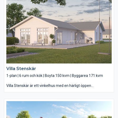
vardagsrummet med ljus matplats och mysig kamin. Från köket
kliver du snabbt vidare ut på altanen där ni njuter av somriga
middagar och fikastunder. I Villa Sjötorp får två barn var sitt
sovrum och ett gemensamt rum att hänga i. Och tack vare den
smarta planlösningen finns det gott om utrymme för det
mesta, med bland annat dubbla klädkammare.
Villa Stenskär
1-plan | 6 rum och kök | Boyta 150 kvm | Byggarea 171 kvm
Villa Stenskär är ett vinkelhus med en härligt öppen
sällskapsyta i ena änden och 4 rymliga sovrum i den andra. Den
skyddade och rymliga entrén välkomnar er in i fina Villa
Stenskär. Här öppnar sig huset åt två håll. Till höger, det
underbart luftiga vardagsrummet med ryggåstak och ett
modernt kök med köksö. Husets självklara sällskapsrum – som
sedan fortsätter ut på terrassen genom de stora