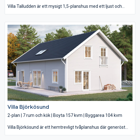
Villa Talludden är ett mysigt 1,5-planshus med ett ljust och
härligt vardagsrum och gott om plats för att leva. Ljuset från
det härligt stora vardagsrummet och uteplatsen möter dig
redan i entrén. Du lastar smidigt in matkassarna rakt in i köket
utan att behöva ta av dig skorna. På andra sidan har du
badrummet – praktiskt när du vill tvätta av barnen innan de
kommer in i huset. Huset är som gjort för härliga sommardagar,
med helglasade dörrar till en stor uteplats. Och den mysiga
övervåningen blir en favoritplats för barnen att dra sig undan
och ta det lugnt. Här uppe finns såväl badrum som
klädkammare och ett stort allrum med ljusa takfönster.
Villa Björkösund
2-plan | 7 rum och kök | Boyta 157 kvm | Byggarea 104 kvm
Villa Björkösund är ett hemtrevligt tvåplanshus där generöst
tilltagna utrymmen får hela familjen att trivas. En rymlig entré
välkomnar dig in i Villa Björkösund innan du kliver in i det ljusa