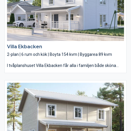
plats för alla köksprylar du kan tänka dig. Övre plan är hela
familjens.
Villa Ekbacken
2-plan | 6 rum och kök | Boyta 154 kvm | Byggarea 89 kvm
I tvåplanshuset Villa Ekbacken får alla i familjen både sköna
sällskapsytor och egna rum. Här välkomnas du av en klassisk
veranda med en vackert helglasad ytterdörr. Innanför dörren
viker du snabbt in i köket som öppnar upp mot det rymliga
vardagsrummet där både familj och vänner får plats runt
bordet. Med två altandörrar, varav en helglasad, är det alltid
nära ut till solen på uteplatsen. Och runt hörnet finns den
mysiga tv-soffan. Övervåningen rymmer tre sovrum – som alla
har fönster i två väderstreck – och ett mysigt allrum som lätt
blir barnens spel- och tv-hörna. Och extrarummet innanför ert
sovrum passar perfekt som kontor, klädkammare eller kanske
plats för babysängen.