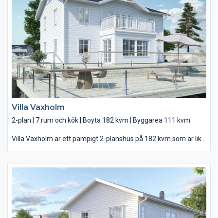
välplanerad entré gör det lättare att hålla rent, och med tre
sovrum och två arbetsrum finns det generöst med plats för
både familjemedlemmar och prylar. Och till ovanvåningens
ljusa allrum – med balkongen precis utanför – är det skönt att
dra sig undan för att göra läxor eller umgås.
Villa Vaxholm
2-plan | 7 rum och kök | Boyta 182 kvm | Byggarea 111 kvm
Villa Vaxholm är ett pampigt 2-planshus på 182 kvm som är lika
imponerande på insidan som på utsidan. Det märks redan när
du öppnar pardörrarna och kliver in i entrén. Här har du ett ljust,
luftigt och stiligt hem att njuta av – både till vardags och till fest.
Kliv vidare in och det stora vardagsrummet öppnar sig, med en
elegant glasveranda med full takhöjd och helglasade
altandörrar som ger rummet ett härligt ljus känsla och gör det
lätt att njuta av såväl morgonkaffet som bjudmiddagarna. Här
finns ert moderna kök med köksö och rejält tilltaget förråd, med