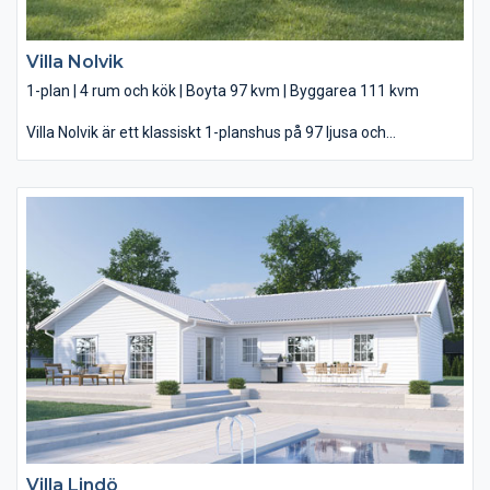
Villa Nolvik
1-plan | 4 rum och kök | Boyta 97 kvm | Byggarea 111 kvm
Villa Nolvik är ett klassiskt 1-planshus på 97 ljusa och
välplanerade kvadrat. I Villa Nolvik möts du direkt av ljuset från
trädgården genom den helglasade altandörren. Här blir
uteplatsen en naturlig del av ert vardagsrum och från köket har
du alltid nära ut, oavsett om du har morgonkaffet eller
grilltillbehören i handen. Det här är ett hus som känns större än
det är, tack vare ljusinsläppet och den genomtänkta
planlösningen. Du har gott om plats i såväl sovrum som badrum
och klädvårdsrum.
Villa Lindö