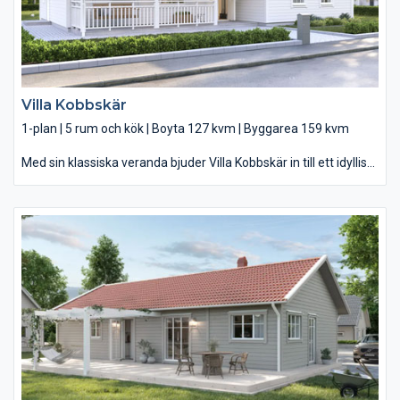
Villa Kobbskär
1-plan | 5 rum och kök | Boyta 127 kvm | Byggarea 159 kvm
Med sin klassiska veranda bjuder Villa Kobbskär in till ett idylliskt
familjeliv. Från den mysiga, väderskyddade verandan öppnas
de rejäla pardörrarna in i huset. Här möts du av ljuset från
vardagsrummet som vetter åt trädgården och skapar härlig
rymd med sitt stiliga ryggåstak och öppna kök. I Villa Kobbskär
får ni ett avskilt sovrum med egen klädkammare, privat
badrum och utsikt över trädgården. Och barnen kommer trivas
med att få egna rum och ett mysigt allrum att umgås i. Här
finns också gott om praktisk förvaring och ett rymligt
klädvårdsrum du kommer åt både utifrån och från köket.