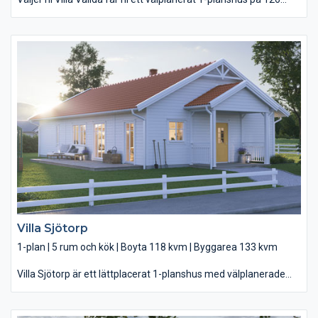
kvadrat där alla kan känna sig hemma. I Villa Vallda öppnar de
stora altandörrarna upp mot uteplatsen – och ljuset möter dig
redan när du kliver in genom den väderskyddade entrén på
framsidan. Här har du ett hem med upp till fyra sovrum där alla
ytor är genomtänkta, hela vägen från det stora
huvudsovrummet – med ett badrum ni får ha för er själva – till
det avskilda kontoret och barnens egna allrum. På matplatsen i
köket som vetter åt framsidan äter ni ostört, och den sköna
bardisken mot vardagsrummet gör det lätt att laga mat
tillsammans eller bara umgås lite avslappnat med vännerna.
Villa Sjötorp
1-plan | 5 rum och kök | Boyta 118 kvm | Byggarea 133 kvm
Villa Sjötorp är ett lättplacerat 1-planshus med välplanerade
ytor för både barn och vuxna. Med sina 118 kvadrat passar Villa
Sjötorp perfekt på de flesta tomter. Och för de flesta familjer.
Här kliver du direkt in till det gemensamma köket och