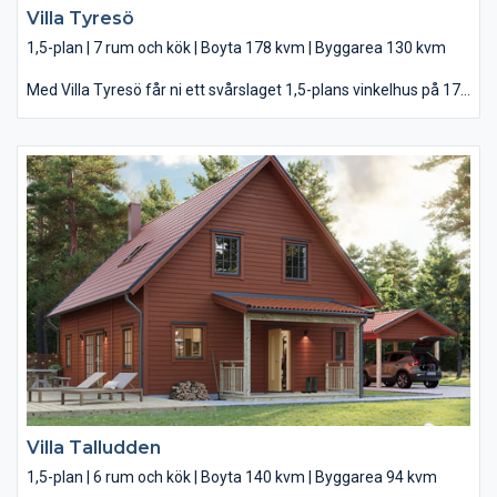
Villa Tyresö
1,5-plan | 7 rum och kök | Boyta 178 kvm | Byggarea 130 kvm
Med Villa Tyresö får ni ett svårslaget 1,5-plans vinkelhus på 178
kvm med härliga sällskapsytor på både första och andra
våningen. Villa Tyresö är lätt att förälska sig i. Här möts du av
ljuset från det stora sällskapsrummet så fort du kliver in genom
entrén. I ena änden – det moderna köket med sin öppna
planlösning och köksö. I den andra – det lyxiga vardagsrummet
med ryggåstak, kamin och helglasad altandörr som tar dig ut till
er härligt vindskyddade oas på terrassen. I Villa Tyresö behöver
ni aldrig bråka om utrymmet, med rymlig klädvård, gott om
plats i hallen och både privat klädkammare och separat förråd
vid ert sovrum.
Villa Talludden
1,5-plan | 6 rum och kök | Boyta 140 kvm | Byggarea 94 kvm