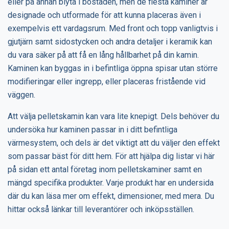
eller på annan biyta i bostaden, men de flesta kaminer är
designade och utformade för att kunna placeras även i
exempelvis ett vardagsrum. Med front och topp vanligtvis i
gjutjärn samt sidostycken och andra detaljer i keramik kan
du vara säker på att få en lång hållbarhet på din kamin.
Kaminen kan byggas in i befintliga öppna spisar utan större
modifieringar eller ingrepp, eller placeras fristående vid
väggen.
Att välja pelletskamin kan vara lite knepigt. Dels behöver du
undersöka hur kaminen passar in i ditt befintliga
värmesystem, och dels är det viktigt att du väljer den effekt
som passar bäst för ditt hem. För att hjälpa dig listar vi här
på sidan ett antal företag inom pelletskaminer samt en
mängd specifika produkter. Varje produkt har en undersida
där du kan läsa mer om effekt, dimensioner, med mera. Du
hittar också länkar till leverantörer och inköpsställen.