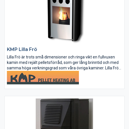
KMP Lilla Frö
Lilla Frö är trots små dimensioner och ringa vikt en fullvuxen
kamin med rejält pelletsförråd, som ger lång brinntid och med
samma höga verkningsgrad som våra övriga kaminer. Lilla Frö
har design och format som passar i de flesta hemmiljöer.
Sidor...