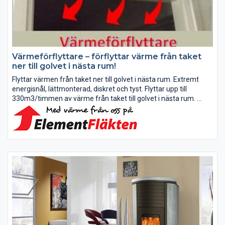
Värmeförflyttare – förflyttar värme från taket
ner till golvet i nästa rum!
Flyttar värmen från taket ner till golvet i nästa rum. Extremt
energisnål, lättmonterad, diskret och tyst. Flyttar upp till
330m3/timmen av värme från taket till golvet i nästa rum.
Det fungerar jättebra när man eldar i kamin eller...