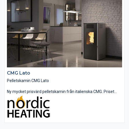
CMG Lato
Pelletskamin CMG Lato
Ny mycket prisvärd pelletskamin från italienska CMG. Priset
inkluderar frakt.
Finns i tre färger. ( svart, röd, metallic grå )
47 x 48,5 x 96,5 cm.