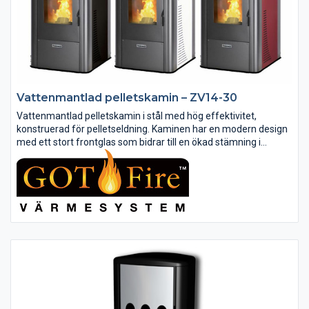
Vattenmantlad pelletskamin – ZV14-30
Vattenmantlad pelletskamin i stål med hög effektivitet,
konstruerad för pelletseldning. Kaminen har en modern design
med ett stort frontglas som bidrar till en ökad stämning i
rummet. Multifunktionell fjärrkontroll med stor LCD-skärm och
möjlighet...