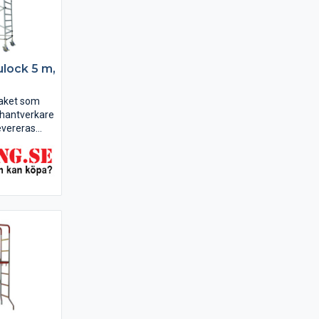
lulock 5 m,
paket som
 hantverkare
vereras