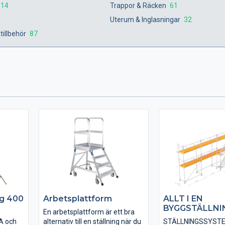
14
Trappor & Räcken
61
Uterum & Inglasningar
32
ktillbehör
87
ng 400
Arbetsplattform
ALLT I EN
BYGGSTÄLLNI
En arbetsplattform är ett bra
 A och
alternativ till en ställning när du
STÄLLNINGSSYST