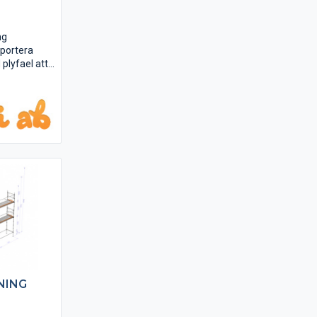
ng
sportera
 plyfael att
ontera. Kan
m. Paketen
A+C eller
h B kan även
e.
NING