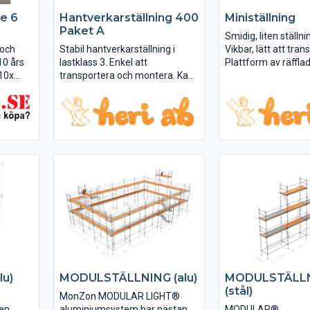
se 6
Hantverkarställning 400
Ministällning
Paket A
Smidig, liten ställni
 och
Stabil hantverkarställning i
Vikbar, lätt att tran
10 års
lastklass 3. Enkel att
Plattform av räfflad
 10x
transportera och montera. Kan
transportera och m
t med
byggas upp till 2,2m. Paketen
byggas upp till 2,2
lningar.
kan kombineras A+A+C eller
kan kombineras A+
A+A+B. Paket A och B kan även
A+A+B. Paket A oc
användas fristående.
användas friståend
lu)
MODULSTÄLLNING (alu)
MODULSTÄLL
(stål)
MonZon MODULAR LIGHT®
 en
aluminiumsystem har nästan
MODULAR®