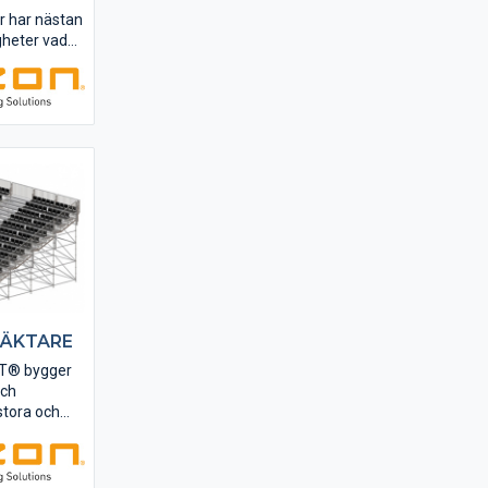
r har nästan
gheter vad
ch
som
 består av
i stål kan
u vill med
6. Välj
..
LÄKTARE
T® bygger
och
stora och
der! EVENT®
t av RISE -
s of Sweden