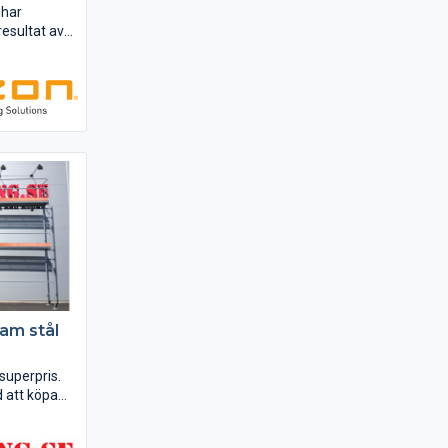
har
resultat av
g och
ska
lsammans med
och
 världen,
hen till...
Ram stål
 superpris.
d att köpa
aket som