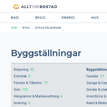
BAD
BYGG
ENERGI
HUS
HEM
BYGG
BYGGSTÄLLNINGAR
Byggställningar
Belysning
43
Byggställni
Entrétak
4
Fasader
57
Fönster & Tillbehör
77
Garage & Car
Golv
115
Grindar & sta
Hängrännor & Markavvattning
6
Innerdörrar &
Isolering
4
Kakel & Klink