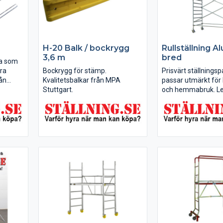
H-20 Balk / bockrygg
Rullställning A
3,6 m
bred
na som
åra
Bockrygg för stämp.
Prisvärt ställnings
rån
Kvalitetsbalkar från MPA
passar utmärkt för
opa med
Stuttgart.
och hemmabruk. Le
komplett enligt bild.