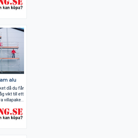
fixare och
ygga till
x4 m (bredd
Ram alu
et då du får
g vikt till ett
a villapaket
r anpassade
l ha en lätt
ning.
ygga till
...