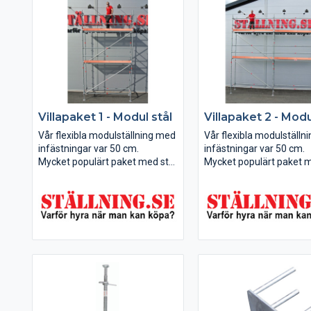
9x6, 6x8 och...
Villapaket 1 - Modul stål
Villapaket 2 - Modu
Vår flexibla modulställning med
Vår flexibla modulställn
infästningar var 50 cm.
infästningar var 50 cm.
Mycket populärt paket med stor
Mycket populärt paket 
flexibilitet till ett bra pris!
flexibilitet till ett bra pris
Detta paket kan du bygga till
Detta paket kan du bygga 
3x6 m och 6x4 m (bredd x
6x6 m, 3x8 och 9x4 m (b
arbetshöjd).
arbetshöjd).