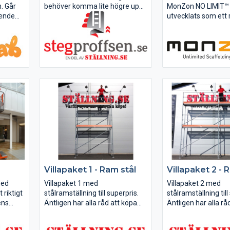
. Går
behöver komma lite högre upp
MonZon NO LIMIT™ 
ående
och samtidigt lätt kunna flytta
utvecklats som ett 
den. Underhåll, målning,
många års forsknin
tillfälligt montagearbete är
studier av vår tekni
typexempel, men också för
avdelning.
lagerarbete är en plattform
idealisk....
Vi har arbetat til
ställningsbyggare 
användare från hela
från byggnadsbransc
Villapaket 1 - Ram stål
Villapaket 2 - 
med
Villapaket 1 med
Villapaket 2 med
t riktigt
stålramställning till superpris.
stålramställning till
dens
Äntligen har alla råd att köpa
Äntligen har alla rå
ft, helt
sin egen ställning!
sin egen ställning!
kt
Mycket populärt paket som
Mycket populärt p