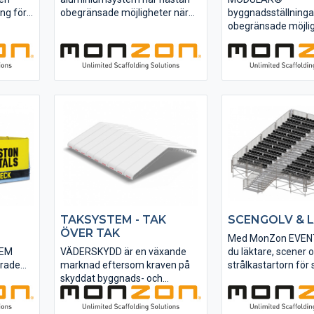
ing för
obegränsade möjligheter när
byggnadsställninga
det gäller montering och
obegränsade möjli
AME®
användning.
gäller montering o
nter i
Ställningssystemet består av
användning. Efter
. Med
starka komponenter i
ställningssystemet
aluminium vilket gör den
starka komponenter 
flexibel som byggställning. Välj
du bygga hur högt d
..
mellan 4 olika typer av...
bibehållen lastklass 
mellan 4 olika typer.
TAKSYSTEM - TAK
SCENGOLV & 
ÖVER TAK
Med MonZon EVEN
TEM
VÄDERSKYDD är en växande
du läktare, scener 
erade
marknad eftersom kraven på
strålkastartorn för 
skyddat byggnads- och
minnesvärda stun
t
underhållsarbete ökar.
är belastningsprova
Research Institute