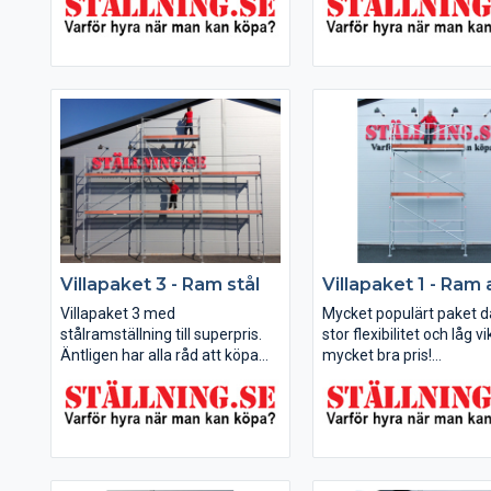
vanliga svetsade rullställningar.
endast 90 kg + 60 kg ball
riktigt bra alternativ jäm
mot vanliga ställningar...
Villapaket 3 - Ram stål
Villapaket 1 - Ram 
Villapaket 3 med
Mycket populärt paket d
stålramställning till superpris.
stor flexibilitet och låg vik
Äntligen har alla råd att köpa
mycket bra pris!
sin egen byggställning!
Mycket populärt paket som
Detta paket kan du byg
passar både hemmafixare och
till 3x6 m och 6x4 m (bredd x
proffs.
arbetshöjd).
Detta paket kan du bygga till
9x6 + gaveltopp,