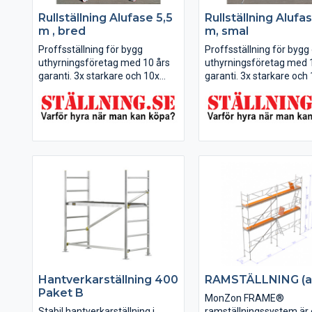
Rullställning Alufase 5,5
Rullställning Alufa
m , bred
m, smal
Proffsställning för bygg
Proffsställning för bygg
uthyrningsföretag med 10 års
uthyrningsföretag med 
garanti. 3x starkare och 10x
garanti. 3x starkare och
längre livstid jämfört mot
längre livslängd jämför
vanliga svetsade rullställningar.
vanliga svetsade rullstäl
Hantverkarställning 400
RAMSTÄLLNING (a
Paket B
MonZon FRAME®
Stabil hantverkarställning i
ramställningssystem är