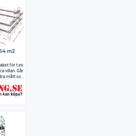
354 m2
aket för t.ex
ra villan. Går
dra mått och
rad RAM är
bästa
d med
om gör
ån start.
.