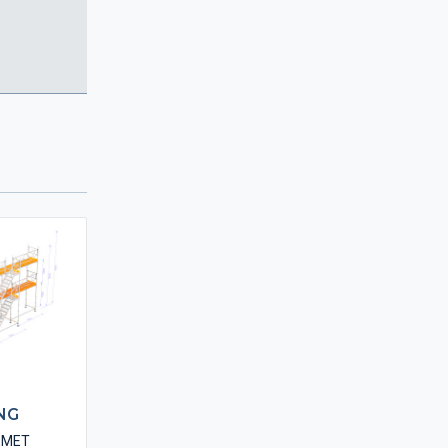
NG
EMET