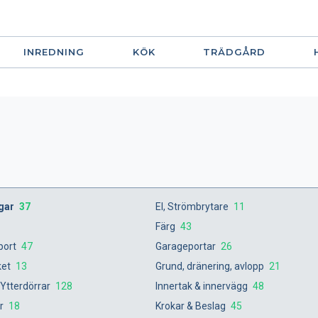
INREDNING
KÖK
TRÄDGÅRD
ngar
37
El, Strömbrytare
11
Färg
43
port
47
Garageportar
26
ket
13
Grund, dränering, avlopp
21
 Ytterdörrar
128
Innertak & innervägg
48
er
18
Krokar & Beslag
45