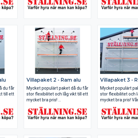
ast. Ett
passar både hemmafixare och
passar både hemma
fört
proffs.
proffs.
Detta paket kan du bygga till
Detta paket kan du b
3x6 m och 6x4 m (bredd x...
6x6 m, 3x8 m och 9
x...
alu
Villapaket 2 - Ram alu
Villapaket 3 - 
å du får
Mycket populärt paket då du får
Mycket populärt pak
t till ett
stor flexibilitet och låg vikt till ett
stor flexibilitet och lå
mycket bra pris!
mycket bra pris! Vår
i Ram aluminium ä
ga både
Detta paket kan du bygga både
för yrkesfolk som vil
till 6x6 m, 3x8 m och 9 x 4 m
och stark byggställ
(bredd x arbetshöjd).
Detta paket kan du b
9x6, 15x4 och 6x8 m