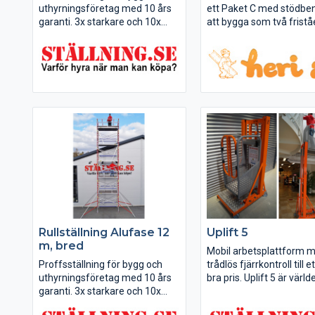
uthyrningsföretag med 10 års
ett Paket C med stödben
garanti. 3x starkare och 10x
att bygga som två frist
längre livslängd jämfört med
ställningar med hjul eller
vanliga svetsade rullställningar.
kombineras till en högre
ställning.
Rullställning Alufase 12
Uplift 5
m, bred
Mobil arbetsplattform 
Proffsställning för bygg och
trådlös fjärrkontroll till et
uthyrningsföretag med 10 års
bra pris. Uplift 5 är värl
garanti. 3x starkare och 10x
lättaste och smidigaste li
längre livslängd jämfört med
tillverkad i aluminium, vi