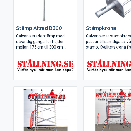
Stämp Altrad B300
Stämpkrona
Galvaniserade stämp med
Galvaniserat stämpkro
utvändig gänga för höjder
passar till samtliga av v
mellan 175 cm till 300 cm.
stämp. Kvalitetskrona f
Fungerar som bostadsstämp
Altrad tillverkade i Eur
eller industristämp.
10 års garanti!
Kvalitetsstämp från Altrad
tillverkade i Europa med 10 års
garanti!