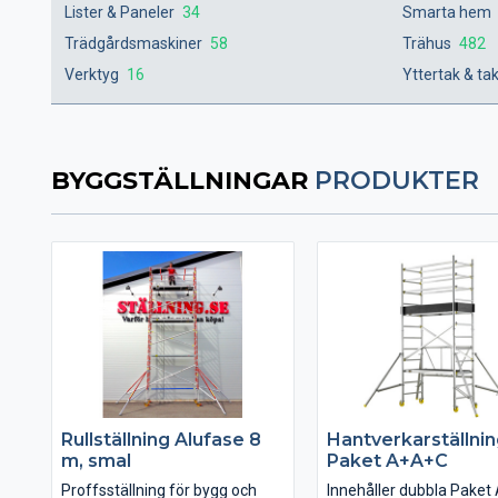
Lister & Paneler
34
Smarta hem
Trädgårdsmaskiner
58
Trähus
482
Verktyg
16
Yttertak & ta
BYGGSTÄLLNINGAR
PRODUKTER
Rullställning Alufase 8
Hantverkarställni
m, smal
Paket A+A+C
Proffsställning för bygg och
Innehåller dubbla Paket