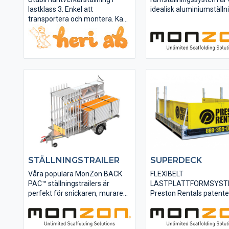
lastklass 3. Enkel att
idealisk aluminiumställn
transportera och montera. Kan
fasad-, bygg- och
byggas upp till 2,2m. Paketen
underhållsarbeten. FR
kan kombineras A+A+C eller
består av lätta kompone
A+A+B. Paket A och B kan även
högkvalitativ aluminium
användas fristående.
testade och godkända
glasfiberplattformar blir
montering snabbare och.
STÄLLNINGSTRAILER
SUPERDECK
Våra populära MonZon BACK
FLEXIBELT
PAC™ ställningstrailers är
LASTPLATTFORMSYS
perfekt för snickaren, muraren
Preston Rentals patent
och plåtslagaren. Köp med
glidlastplattformar
FRAME®, MODULAR LIGHT®
SuperDeck® har varit de
eller NO LIMIT™ - alla i
föredragna valet för