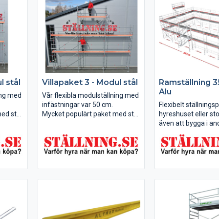
l stål
Villapaket 3 - Modul stål
Ramställning 
Alu
ing med
Vår flexibla modulställning med
infästningar var 50 cm.
Flexibelt ställningsp
med stor
Mycket populärt paket med stor
hyreshuset eller sto
!
flexibilitet till ett bra pris!
även att bygga i an
till
Altrad Modul är tillverkad i
kombinationer. Alt
redd x
Europa för högsta kvalitet och
en av marknadens 
säkerhet.
ställningar utrusta
Detta paket kan du bygga till
fackverksräcken s
9x6, 15x4...
ställningen stabil fr
Bygger på samma..