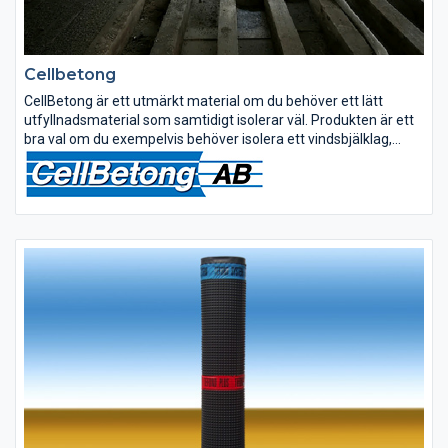
Cellbetong
CellBetong är ett utmärkt material om du behöver ett lätt
utfyllnadsmaterial som samtidigt isolerar väl. Produkten är ett
bra val om du exempelvis behöver isolera ett vindsbjälklag,
golvet i en utgrävd källare eller i ett badrum. Till skillnad mot...