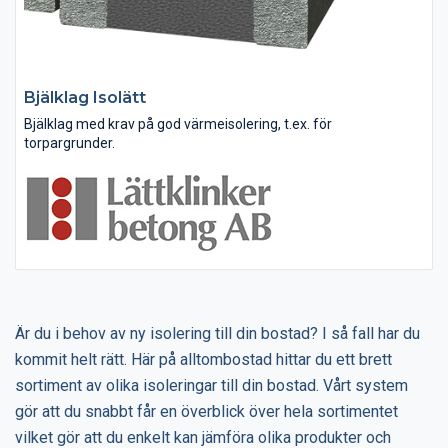
Bjälklag Isolätt
Bjälklag med krav på god värmeisolering, t.ex. för
torpargrunder.
Översidan är färdig för spackling
Kan tilläggsisoleras på över- eller undersidan beroende på
behov/situation
Är du i behov av ny isolering till din bostad? I så fall har du
kommit helt rätt. Här på alltombostad hittar du ett brett
sortiment av olika isoleringar till din bostad. Vårt system
gör att du snabbt får en överblick över hela sortimentet
vilket gör att du enkelt kan jämföra olika produkter och