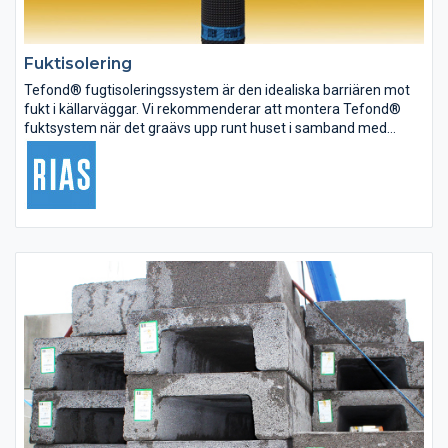
Fuktisolering
Tefond® fugtisoleringssystem är den idealiska barriären mot
fukt i källarväggar. Vi rekommenderar att montera Tefond®
fuktsystem när det graävs upp runt huset i samband med
avlopp arbete eller värmeisolering av källerväggar.
Tefond®PLUS...