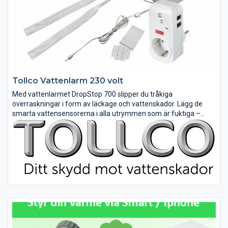
Tollco Vattenlarm 230 volt
Med vattenlarmet DropStop 700 slipper du tråkiga
överraskningar i form av läckage och vattenskador. Lägg de
smarta vattensensorerna i alla utrymmen som är fuktiga –
exempelvis under diskmaskin, i diskbänksskåpet, kyl, frys,
akvarium,...