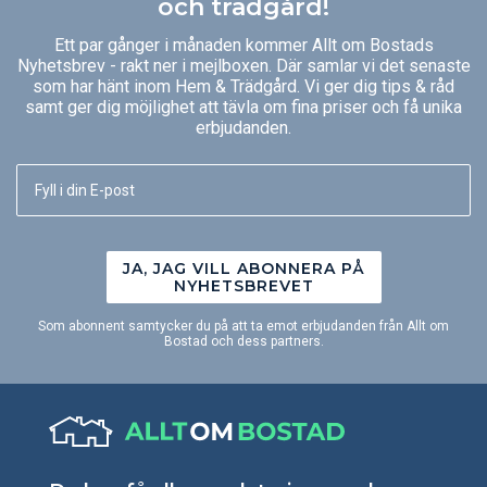
och trädgård!
Ett par gånger i månaden kommer Allt om Bostads
Nyhetsbrev - rakt ner i mejlboxen. Där samlar vi det senaste
som har hänt inom Hem & Trädgård. Vi ger dig tips & råd
samt ger dig möjlighet att tävla om fina priser och få unika
erbjudanden.
JA, JAG VILL ABONNERA PÅ
NYHETSBREVET
Som abonnent samtycker du på att ta emot erbjudanden från Allt om
Bostad och dess partners.