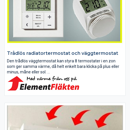
Trådlös radiatortermostat och väggtermostat
Den trådlös väggtermostat kan styra 8 termostater i en zon
som ger samma värme, då helt enkelt bara klicka på plus eller
minus, måne eller sol.
Med vår trådlösa SMART-termostat kan man från dator eller
mobil styra temperaturen i hemmet:...