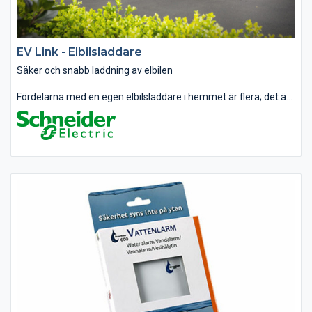
EV Link - Elbilsladdare
Säker och snabb laddning av elbilen
Fördelarna med en egen elbilsladdare i hemmet är flera; det är
säkrare och snabbare än ett vanligt eluttag, eftersom laddaren
inte riskerar att bli överhettad som ett eluttag kan bli, det går
dessutom...