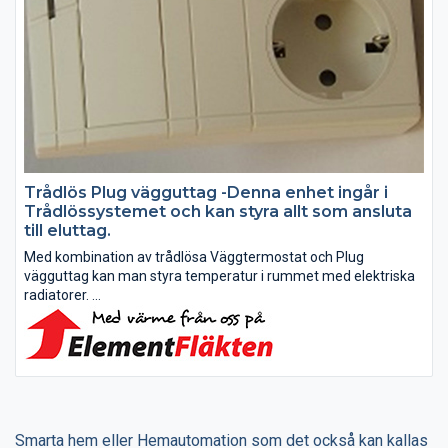
Trådlös Plug vägguttag -Denna enhet ingår i
Trådlössystemet och kan styra allt som ansluta
till eluttag.
Med kombination av trådlösa Väggtermostat och Plug
vägguttag kan man styra temperatur i rummet med elektriska
radiatorer.
Med hjälp av Trådlösa Plug vägguttag är det enkelt att slå på
och stänga av t ex belysning, värmepumpar, värmepannor...
Smarta hem eller Hemautomation som det också kan kallas