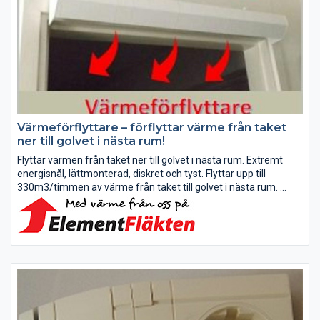
Värmeförflyttare – förflyttar värme från taket
ner till golvet i nästa rum!
Flyttar värmen från taket ner till golvet i nästa rum. Extremt
energisnål, lättmonterad, diskret och tyst. Flyttar upp till
330m3/timmen av värme från taket till golvet i nästa rum.
Det fungerar jättebra när man eldar i kamin eller...