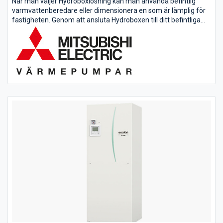
När man väljer Hydroboxlösning kan man använda befintlig
varmvattenberedare eller dimensionera en som är lämplig för
fastigheten. Genom att ansluta Hydroboxen till ditt befintliga
system fås alla Ecodans energibesparande egenskaper.
Ecodan sparar...