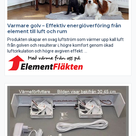
Varmare golv – Effektiv energiöverföring från
element till luft och rum
Produkten skapar en svag luftström som värmer upp kall luft
från golven och resulterar i; högre komfort genom ökad
luftcirkulation och högre avgiven effekt.
Tex; Får ner och fördelar värmen som ”fastnar” vid taket
Trapphus, etage-lägenhet,...