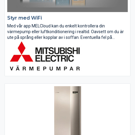
Styr med WiFi
Med vår app MELCloud kan du enkelt kontrollera din
värmepump eller luftkonditionering i realtid. Oavsett om du är
ute på språng eller kopplar av i soffan. Eventuella fel på
anläggningen kommer även att visas i din display och på
maskinen när din...