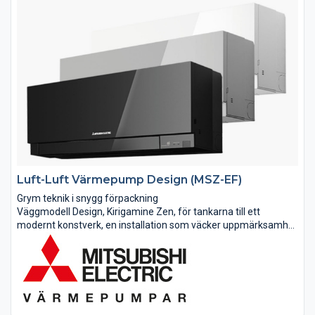
Luft-Luft Värmepump Design (MSZ-EF)
Grym teknik i snygg förpackning
Väggmodell Design, Kirigamine Zen, för tankarna till ett
modernt konstverk, en installation som väcker uppmärksamhet
och förvåning. Kan verkligen en inomhusdel till en
luftvärmepump se ut så här? Bli inte förvånad...