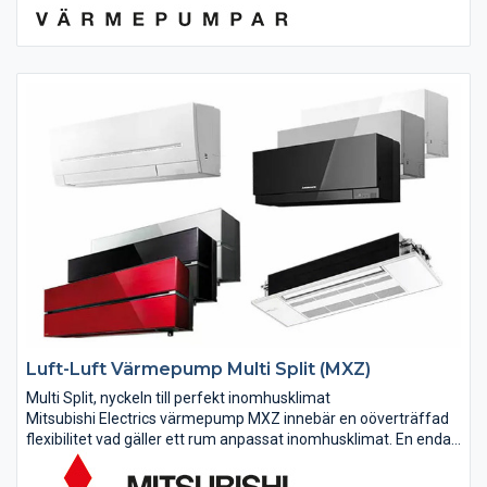
Luft-Luft Värmepump Multi Split (MXZ)
Multi Split, nyckeln till perfekt inomhusklimat
Mitsubishi Electrics värmepump MXZ innebär en oöverträffad
flexibilitet vad gäller ett rum anpassat inomhusklimat. En enda
utomhusdel kan kopplas till inte mindre än tre inomhusdelar
med möjlighet...