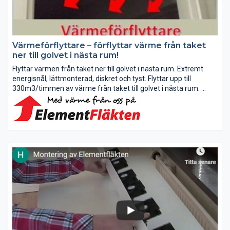
Värmeförflyttare – förflyttar värme från taket
ner till golvet i nästa rum!
Flyttar värmen från taket ner till golvet i nästa rum. Extremt
energisnål, lättmonterad, diskret och tyst. Flyttar upp till
330m3/timmen av värme från taket till golvet i nästa rum.
Det fungerar jättebra när man eldar i kamin eller...