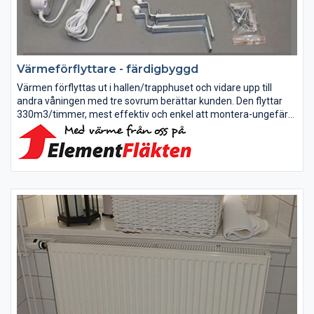
Värmeförflyttare - färdigbyggd
Värmen förflyttas ut i hallen/trapphuset och vidare upp till
andra våningen med tre sovrum berättar kunden. Den flyttar
330m3/timmer, mest effektiv och enkel att montera-ungefär
som man monterar en gardinstång.
Du som eldar mycket i kamin,...