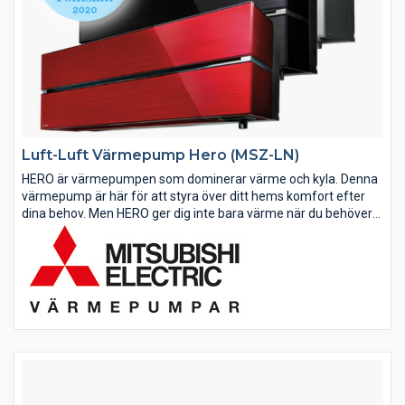
Luft-Luft Värmepump Hero (MSZ-LN)
HERO är värmepumpen som dominerar värme och kyla. Denna
värmepump är här för att styra över ditt hems komfort efter
dina behov. Men HERO ger dig inte bara värme när du behöver
eller kyla en varm sommardag. Värmepumpen har även
egenskaper som I SEE...