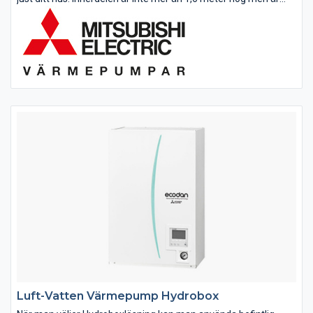
trots detta utrustad med en varmvattenberedare som rymmer
200...
Luft-Vatten Värmepump Hydrobox