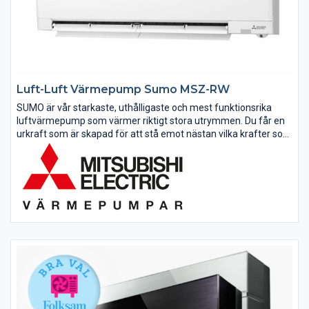
Luft-Luft Värmepump Sumo MSZ-RW
SUMO är vår starkaste, uthålligaste och mest funktionsrika
luftvärmepump som värmer riktigt stora utrymmen. Du får en
urkraft som är skapad för att stå emot nästan vilka krafter som
än pressar på och som ger pålitlig värme även när det råder...