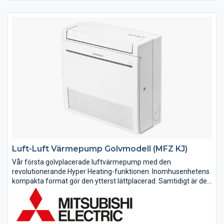
Luft-Luft Värmepump Golvmodell (MFZ KJ)
Vår första golvplacerade luftvärmepump med den
revolutionerande Hyper Heating-funktionen. Inomhusenhetens
kompakta format gör den ytterst lättplacerad. Samtidigt är det
en av marknadens mest effektiva värmepumpar med en
kapacitet som överträffar de...