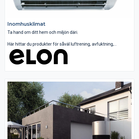
Inomhusklimat
Ta hand om ditt hem och miljön däri.
Här hittar du produkter för såväl luftrening, avfuktning,
luftfuktighet, värme, kyla m m. Vi tillhandahåller även vissa
tillbehör för luftförbättring och luftvärmepumpar.