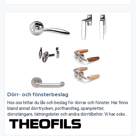
Dörr- och fönsterbeslag
Hos oss hittar du lås och beslag för dörrar och fönster. Här finns
bland annat dörrtrycken, porthandtag, spanjoletter,
dörrstängare, tätningslister och andra dörrtilbehör. Vi har också
en serie med stilrena dörrstopp för både golv- och
väggmontering.