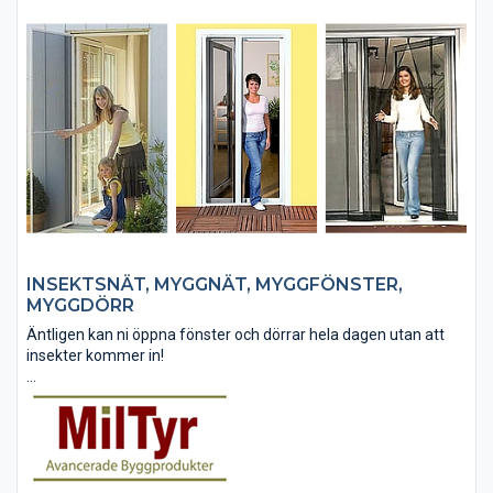
INSEKTSNÄT, MYGGNÄT, MYGGFÖNSTER,
MYGGDÖRR
Äntligen kan ni öppna fönster och dörrar hela dagen utan att
insekter kommer in!
MilTyr erbjuder ett stort sortiment av insektsnätprodukter av
högsta kvalitet. Från enkla lösa nät till kompletta system med
kassett och profiler. Produkter...