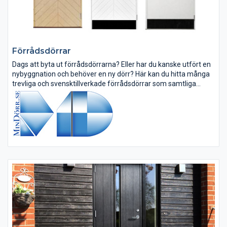
Förrådsdörrar
Dags att byta ut förrådsdörrarna? Eller har du kanske utfört en
nybyggnation och behöver en ny dörr? Här kan du hitta många
trevliga och svensktillverkade förrådsdörrar som samtliga
uppfyller myndighetskraven. Beroende på vilken design du gillar
och...