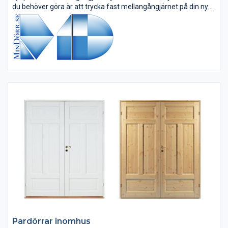
du behöver göra är att trycka fast mellangångjärnet på din nya
dörr och hänga den på de gamla gångjärnen som sitter i...
Pardörrar inomhus