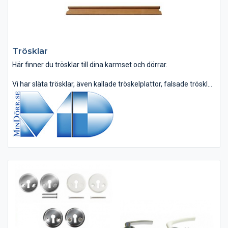
Trösklar
Här finner du trösklar till dina karmset och dörrar.
Vi har släta trösklar, även kallade tröskelplattor, falsade trösklar
och ventilerade våtrumströsklar.
Trösklarna är av ek belagda med en tunn skyddande lack.