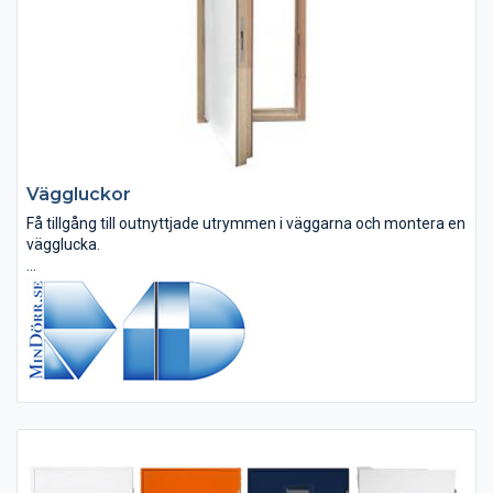
Väggluckor
Få tillgång till outnyttjade utrymmen i väggarna och montera en
vägglucka.
Väggluckorna kan beställas som oisolerade, isolerade eller i
brandklassat utförande. Andra benämningar på dessa luckor
kan vara brandluckor eller inspektionsluckor.