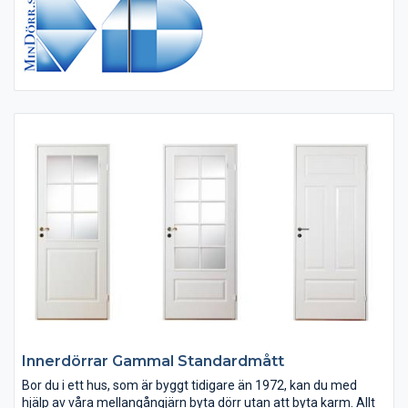
Oavsett om du söker innerdörrar till ett gammalt hus,...
Innerdörrar Gammal Standardmått
Bor du i ett hus, som är byggt tidigare än 1972, kan du med
hjälp av våra mellangångjärn byta dörr utan att byta karm. Allt