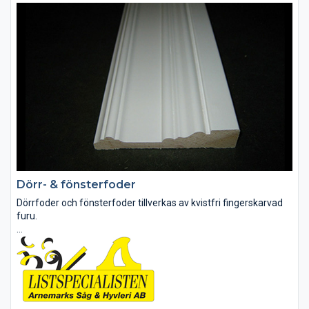
Dörr- & fönsterfoder
Dörrfoder och fönsterfoder tillverkas av kvistfri fingerskarvad
furu.
Ett stort sortiment av profiler finns i lager, och därtill finns alltid
möjligheten att nytillverka just Er profil efter provbit eller ritning.
Lister i...