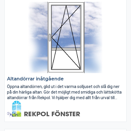
Altandörrar inåtgående
Öppna altandörren, glid ut i det varma solljuset och slå dig ner
på din härliga altan. Gör det möjligt med smidiga och lättskötta
altandörrar från Rekpol. Vi hjälper dig med allt från urval till
leverans och montering av dina altandörr. Många av våra...