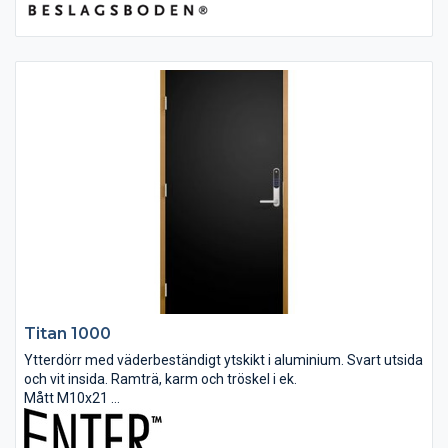
Titan 1000
Ytterdörr med väderbeständigt ytskikt i aluminium. Svart utsida
och vit insida. Ramträ, karm och tröskel i ek.
Mått M10x21
U-värde 0,69
Låshus ASSA Connect 2500