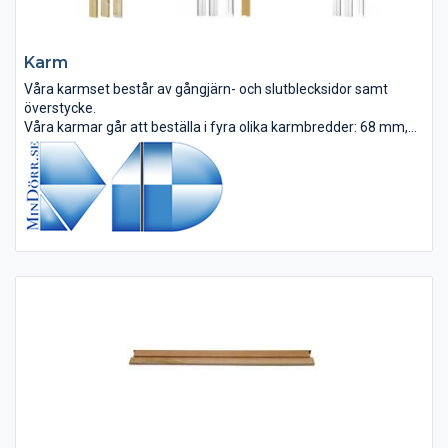
Karm
Våra karmset består av gångjärn- och slutblecksidor samt
överstycke.
Våra karmar går att beställa i fyra olika karmbredder: 68 mm,
92 mm, 118 mm och 145 mm.
Våra karmset erbjuds i obehandlad furu eller vitmålat, karm av
sorterat...