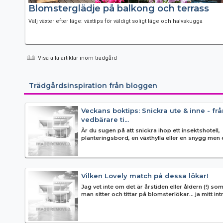
Blomsterglädje på balkong och terrass
Välj växter efter läge: växttips för väldigt soligt läge och halvskugga
Visa alla artiklar inom trädgård
Trädgårdsinspiration från bloggen
Veckans boktips: Snickra ute & inne - frå
vedbärare ti...
Är du sugen på att snickra ihop ett insektshotell,
planteringsbord, en växthylla eller en snygg men 
förvaringslåda? Eller är...
Vilken Lovely match på dessa lökar!
Jag vet inte om det är årstiden eller åldern (!) som
man sitter och tittar på blomsterlökar... ja mitt in
blomlö...