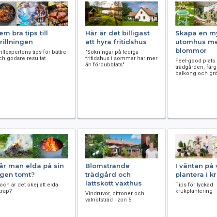
em bra tips till
Här är det billigast
Skapa en m
rillningen
att hyra fritidshus
utomhus m
blommor
illexpertens tips för bättre
"Sökningar på lediga
ch godare resultat
fritidshus i sommar har mer
Feel-good plats 
än fördubblats"
trädgården, fär
balkong och gr
år man elda på sin
Blomstrande
I väntan på 
gen tomt?
trädgård och
plantera i k
lättskött växthus
.och är det okej att elda
Tips för lyckad
kräp?
krukplantering
Vindruvor, citroner och
valnötsträd i zon 5