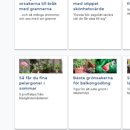
orsakerna till bråk
med otippat
f
med grannarna
skönhetsvärde
S
v
...och så många drömmer
"Dessa blir sagolikt vackra
om sex med sin granne
när de får växa till sig"
Så får du fina
Bästa grönsakerna
S
pelargoner i
för balkongodling
l
sommar
Tips för att odla grönt i
T
stadsmiljö
ti
5 proffstips från
trädgårdsmästaren