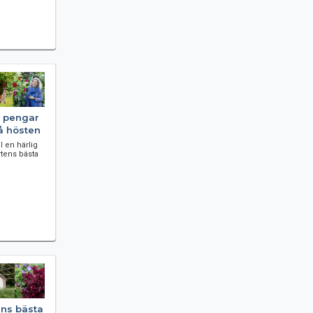
h pengar
på hösten
ll en härlig
rtens bästa
éns bästa