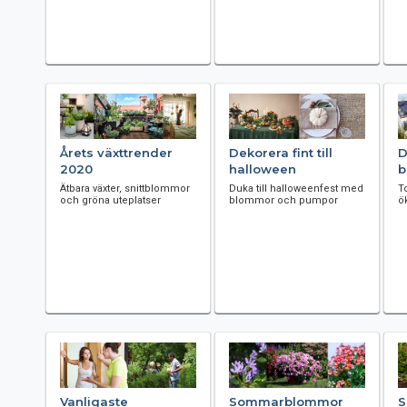
Årets växttrender
Dekorera fint till
D
2020
halloween
b
Ätbara växter, snittblommor
Duka till halloweenfest med
T
och gröna uteplatser
blommor och pumpor
ök
Vanligaste
Sommarblommor
S