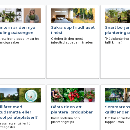
intern är den nya
Säkra upp fritidhuset
Snart börjar
dlingssäsongen
i höst
plantering
årets trendrapport visar tre
Oktober är den mest
"Höstplantering 
rendiga saker
inbrottsdrabbade månaden
tufft klimat"
illåtet med
Bästa tiden att
Sommarens 
tudsmatta eller
plantera jordgubbar
grilltrender
ool på uteplatsen?
Bästa sorterna och
Det här är met
planteringstips
toppar listan
essa regler gäller för
yresgäster