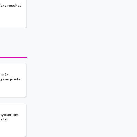
dare resultat
je år
 kan ju inte
 tycker om.
a bli