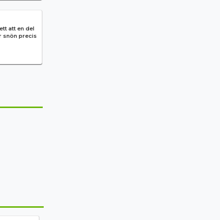
tt att en del
r snön precis