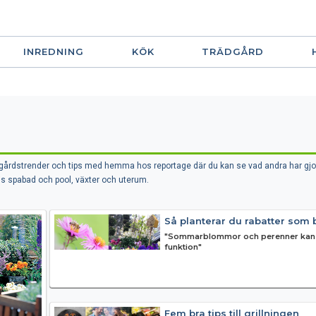
INREDNING
KÖK
TRÄDGÅRD
rädgårdstrender och tips med hemma hos reportage där du kan se vad andra har gjort
is spabad och pool, växter och uterum.
Så planterar du rabatter som b
"Sommarblommor och perenner kan fy
funktion"
Fem bra tips till grillningen