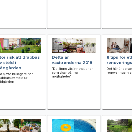
tor risk att drabbas
Detta är
​8 tips för et
v stöld i
växttrenderna 2018
renoverings
rädgården
"Det finns växtinnovationer
Det här är de va
som visar på nya
renoveringsmis
ar sjätte husägare har
möjligheter"
rabbats av stöld ur
rädgården