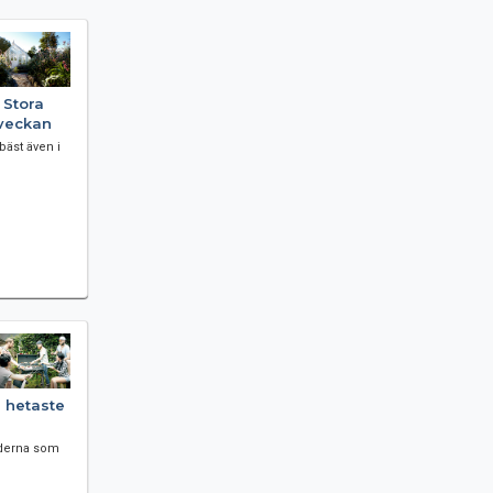
 Stora
sveckan
bäst även i
hetaste
oderna som