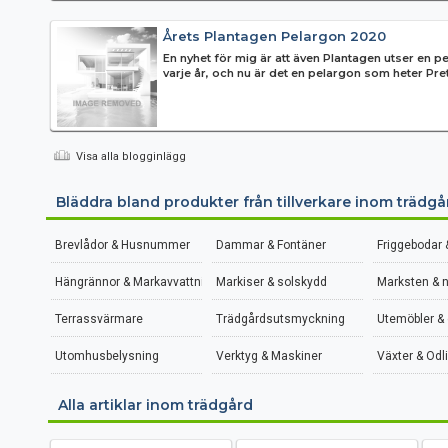
Årets Plantagen Pelargon 2020
En nyhet för mig är att även Plantagen utser en p
varje år, och nu är det en pelargon som heter Prett
Pink Splash s...
Visa alla blogginlägg
Bläddra bland produkter från tillverkare inom trädgå
Brevlådor & Husnummer
Dammar & Fontäner
Friggebodar 
Hängrännor & Markavvattning
Markiser & solskydd
Marksten & 
Terrassvärmare
Trädgårdsutsmyckning
Utemöbler &
Utomhusbelysning
Verktyg & Maskiner
Växter & Odl
Alla artiklar inom trädgård