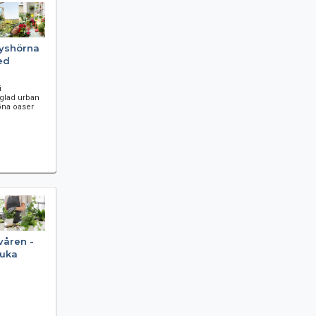
yshörna
ed
i
gglad urban
öna oaser
våren -
ruka