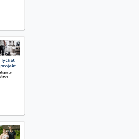
t lyckat
projekt
nligaste
stagen