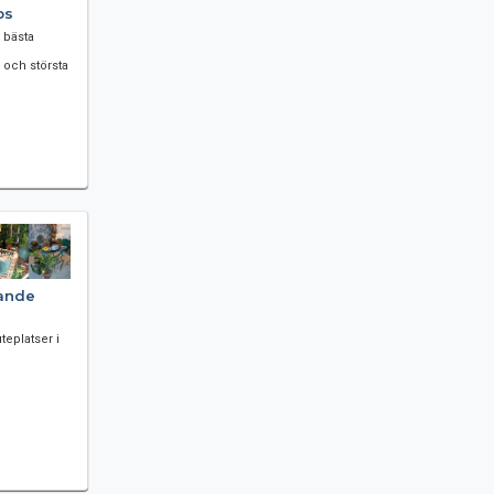
ps
 bästa
,
 och största
rande
teplatser i