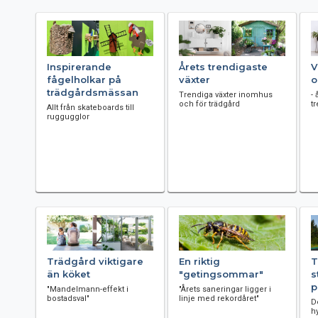
Inspirerande
Årets trendigaste
V
fågelholkar på
växter
o
trädgårdsmässan
Trendiga växter inomhus
- 
och för trädgård
t
Allt från skateboards till
ruggugglor
Trädgård viktigare
En riktig
T
än köket
"getingsommar"
s
p
"Mandelmann-effekt i
"Årets saneringar ligger i
bostadsval"
linje med rekordåret"
D
h