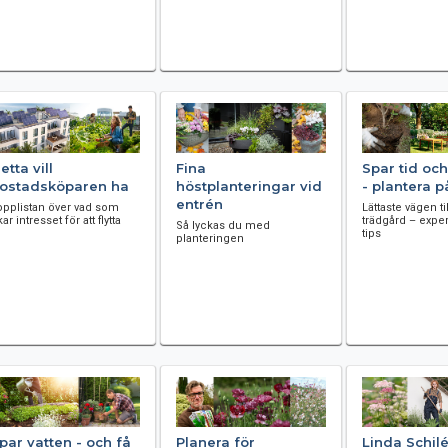
etta vill
Fina
Spar tid oc
ostadsköparen ha
höstplanteringar vid
- plantera 
entrén
opplistan över vad som
Lättaste vägen ti
ar intresset för att flytta
trädgård – expe
Så lyckas du med
tips
planteringen
par vatten - och få
Planera för
Linda Schil