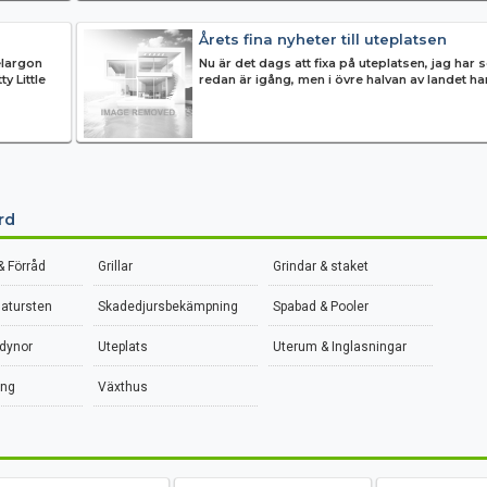
Årets fina nyheter till uteplatsen
elargon
Nu är det dags att fixa på uteplatsen, jag har se
y Little
redan är igång, men i övre halvan av landet ha
smält b...
rd
& Förråd
Grillar
Grindar & staket
natursten
Skadedjursbekämpning
Spabad & Pooler
 dynor
Uteplats
Uterum & Inglasningar
ing
Växthus