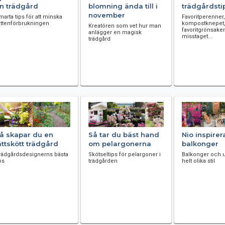
in trädgård
blomning ända till i
trädgårdsti
november
marta tips för att minska
Favoritperenner,
attenförbrukningen
kompostknepet
Kreatören som vet hur man
favoritgrönsaker
anlägger en magisk
misstaget...
trädgård
å skapar du en
Så tar du bäst hand
Nio inspire
ättskött trädgård
om pelargonerna
balkonger
rädgårdsdesignerns bästa
Skötseltips för pelargoner i
Balkonger och u
ps
trädgården
helt olika stil