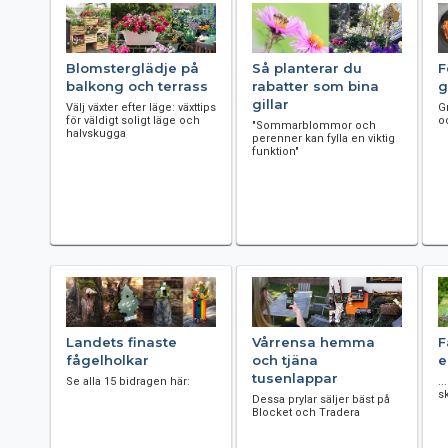
Blomsterglädje på
Så planterar du
F
balkong och terrass
rabatter som bina
g
gillar
Välj växter efter läge: växttips
Gr
för väldigt soligt läge och
o
"Sommarblommor och
halvskugga
perenner kan fylla en viktig
funktion"
Landets finaste
Vårrensa hemma
F
fågelholkar
och tjäna
e
tusenlappar
Se alla 15 bidragen här:
..
s
Dessa prylar säljer bäst på
Blocket och Tradera