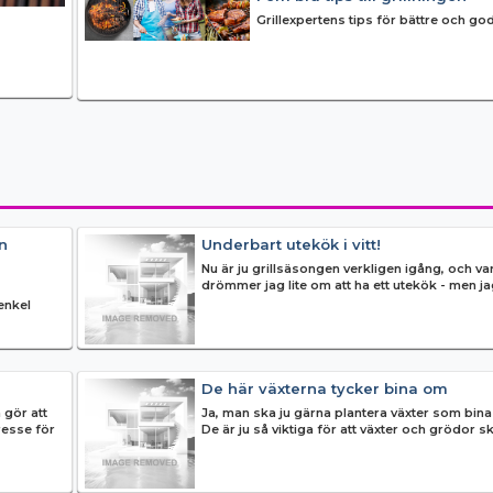
Grillexpertens tips för bättre och go
n
Underbart utekök i vitt!
Nu är ju grillsäsongen verkligen igång, och var
drömmer jag lite om att ha ett utekök - men jag
bestämma mig var ...
enkel
De här växterna tycker bina om
 gör att
Ja, man ska ju gärna plantera växter som bina
tresse för
De är ju så viktiga för att växter och grödor sk
pollinerade - vilke...