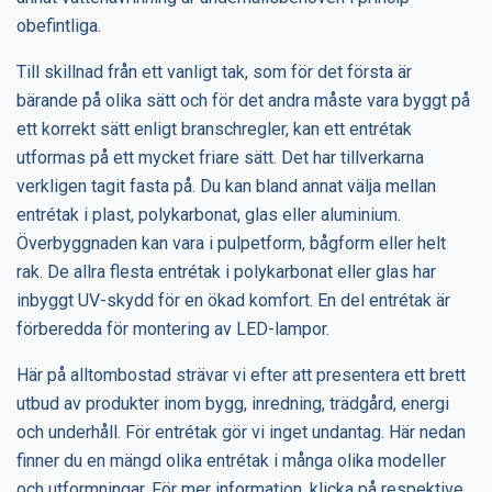
obefintliga.
Till skillnad från ett vanligt tak, som för det första är
bärande på olika sätt och för det andra måste vara byggt på
ett korrekt sätt enligt branschregler, kan ett entrétak
utformas på ett mycket friare sätt. Det har tillverkarna
verkligen tagit fasta på. Du kan bland annat välja mellan
entrétak i plast, polykarbonat, glas eller aluminium.
Överbyggnaden kan vara i pulpetform, bågform eller helt
rak. De allra flesta entrétak i polykarbonat eller glas har
inbyggt UV-skydd för en ökad komfort. En del entrétak är
förberedda för montering av LED-lampor.
Här på alltombostad strävar vi efter att presentera ett brett
utbud av produkter inom bygg, inredning, trädgård, energi
och underhåll. För entrétak gör vi inget undantag. Här nedan
finner du en mängd olika entrétak i många olika modeller
och utformningar. För mer information, klicka på respektive