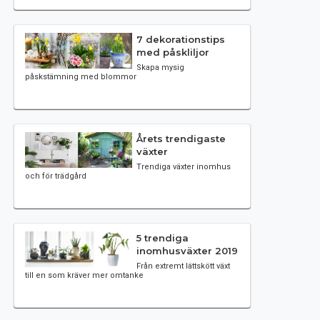
7 dekorationstips
med påskliljor
Skapa mysig
påskstämning med blommor
Årets trendigaste
växter
Trendiga växter inomhus
och för trädgård
5 trendiga
inomhusväxter 2019
Från extremt lättskött växt
till en som kräver mer omtanke