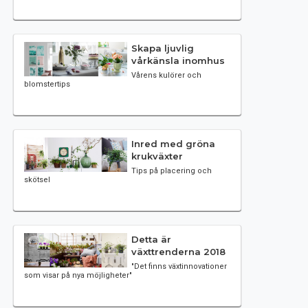
Skapa ljuvlig
vårkänsla inomhus
Vårens kulörer och
blomstertips
Inred med gröna
krukväxter
Tips på placering och
skötsel
Detta är
växttrenderna 2018
"Det finns växtinnovationer
som visar på nya möjligheter"