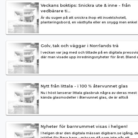
Veckans boktips: Snickra ute & inne - från
vedbärare ti...
Är du sugen på att snickra ihop ett insektshotell,
planteringsbord, en växthylla eller en snygg men enkel
förvaringslåda? Eller är...
Golv, tak och väggar i Norrlands trä
I veckan var jag med och tittade på en digitala pressvi
där man visade upp inredningsnyheter för året. Bland 
så fanns d...
Nytt från Iittala - i 100 % återvunnet glas
Nu i höst lanserar Iittala glasbruk några av deras mest
kända glasmodeller i återvunnet glas, de är alltså
tillverkade av 100 proc...
Nyheter för barnrummet visas i helgen!
I helgen drar den digitala mässan digibarn.se igång, de
istället för Bara barn - mässan då som inte går att