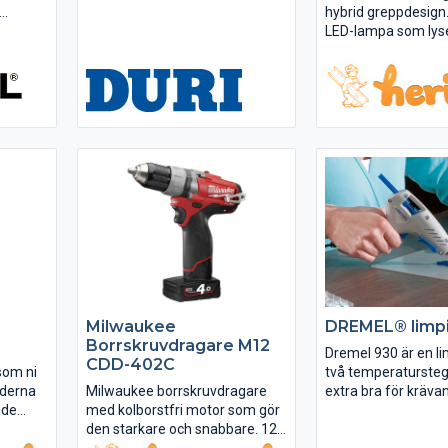
hybrid greppdesign
kräver
LED-lampa som lys
ffekt.
arbetsytan. REDLINK
 helt
med överbelastning
h
både verktyg och ba
i
hållbarhet som är bä
klass.
Milwaukee
DREMEL® limpi
Borrskruvdragare M12
Dremel 930 är en l
CDD-402C
som ni
två temperaturste
nderna
Milwaukee borrskruvdragare
extra bra för krävan
ade
med kolborstfri motor som gör
Verktyget kan anvä
tta.
den starkare och snabbare. 12
temperatur som gö
i
volt batterier. Inbyggd LED-
idealiskt för många