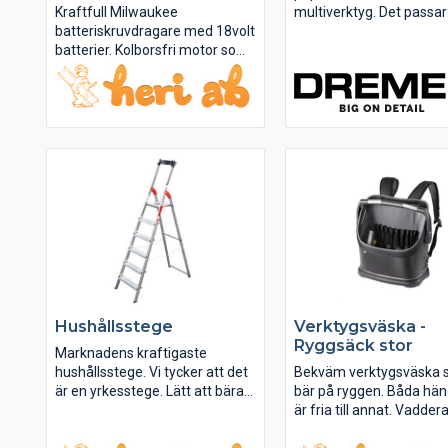
Kraftfull Milwaukee
multiverktyg. Det passar
batteriskruvdragare med 18volt
perfekt för projekt som 
batterier. Kolborsfri motor som
högre och långvarigare e
för den snabbare och starkare.
Hastigheten kan varieras
inbyggd LED-lampa som lyser
efter arbetets behov oc
upp arbetsytan.
verktyget ligger perfekt 
handen tack vare sin
ergonomiska...
Hushållsstege
Verktygsväska -
Ryggsäck stor
Marknadens kraftigaste
hushållsstege. Vi tycker att det
Bekväm verktygsväska 
är en yrkesstege. Lätt att bära
bär på ryggen. Båda hä
med sig, praktisk hylla.
är fria till annat. Vadder
Plattformen är av
axelremmar och ryggpla
mönsterpressad aluminium.
Hela väskan är tillverkad 