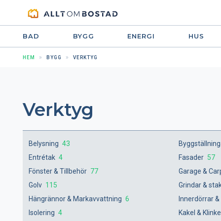
BAD
BYGG
ENERGI
HUS
HEM
BYGG
VERKTYG
Verktyg
Belysning
43
Byggställnin
Entrétak
4
Fasader
57
Fönster & Tillbehör
77
Garage & Car
Golv
115
Grindar & sta
Hängrännor & Markavvattning
6
Innerdörrar &
Isolering
4
Kakel & Klink