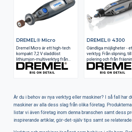
DREMEL® Micro
DREMEL® 4300
Dremel Micro är ett high-tech
Oändliga möjligheter - e
kompakt 7,2 V sladdlöst
verktyg. Från slipning, till
lithiumjon-multiverktyg från
polering och från fräsning
Dremel. Detta precisa och
kapning, kan detta multi
funktionsrika multiverktyg är
ge dig kraft i alla jobb.
det bästa valet för detaljerade
Elektronisk återkoppling
uppgifter. Med sin låga vikt och
extra kraft när det behö
strömlinjeformade design ger
att upprätthålla maxima
detta unika...
prestanda då du...
Är du i behov av nya verktyg eller maskiner? I så fall har du
maskiner av alla dess slag från olika företag. Produkterna
listar vi även företag inom denna branschen samt dess pr
inspirerande artiklar, gör-det-själv tips samt se relaterade