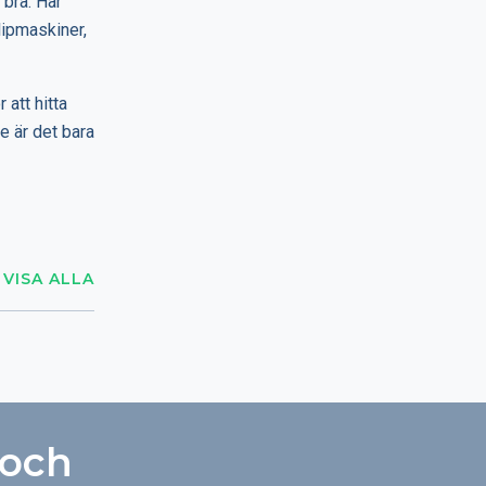
 bra. Här
lipmaskiner,
 att hitta
e är det bara
VISA ALLA
 och