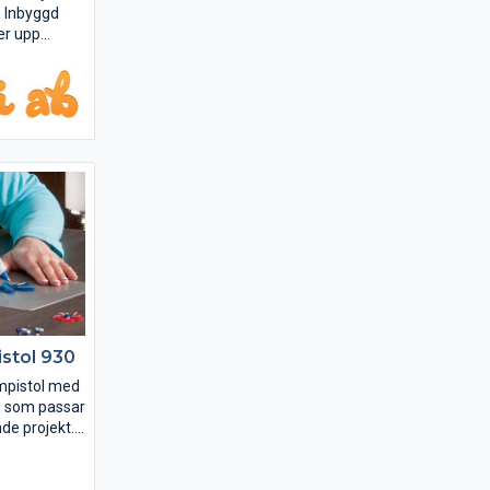
. Inbyggd
er upp
 elektonik
skydd i
tteri ger
st i sin
stol 930
impistol med
g som passar
de projekt.
ndas vid låg
r det
 kreativa