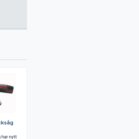
cksåg
 har nytt