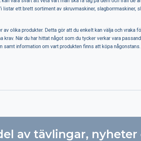
an vara svårt att veta vart man ska få tag på dem och ifall de är
Vi listar ett brett sortiment av skruvmaskiner, slagborrmaskiner, s
av olika produkter. Detta gör att du enkelt kan välja och vraka för
a krav. När du har hittat något som du tycker verkar vara passand
tion samt information om vart produkten finns att köpa någonstans.
del av tävlingar, nyheter