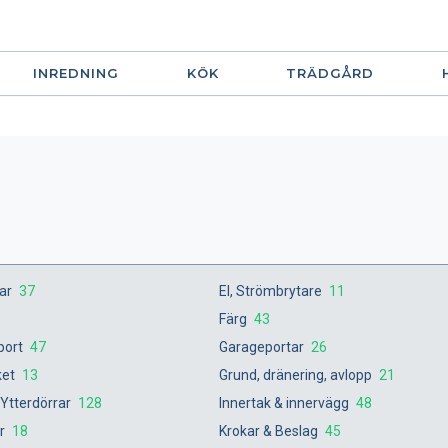
INREDNING
KÖK
TRÄDGÅRD
gar
37
El, Strömbrytare
11
Färg
43
port
47
Garageportar
26
ket
13
Grund, dränering, avlopp
21
 Ytterdörrar
128
Innertak & innervägg
48
er
18
Krokar & Beslag
45