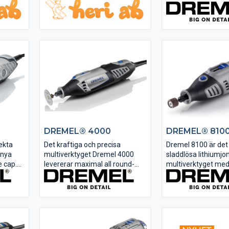
ga fack
lampa som lyser upp
hobbyprojekt så s
lare för
arbetsytan.
scrapbooking, dekor
färglimning på glas 
DREMEL® 4000
DREMEL® 810
ekta
Det kraftiga och precisa
Dremel 8100 är det
 nya
multiverktyget Dremel 4000
sladdlösa lithiumjo
e cap.
levererar maximal all round-
multiverktyget med
kapacitet. Tack vare elektronisk
innovativa EZ Twis
l för
feedback levererar verktyget
Med denna nya fun
chucken
större kraft när jobbet blir
behövs ingen nyckel
yg,
tyngre. Det plus soft grip och
spänna och lossa s
 är
exakt hastighetsinställning ger
Dremel 8100 har en 
....
dig full...
V-motor och...