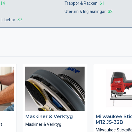
14
Trappor & Räcken
61
Uterum & Inglasningar
32
ktillbehör
87
Maskiner & Verktyg
Milwaukee Sti
M12 JS-32B
st
Maskiner & Verktyg
Milwaukee Sticksåg