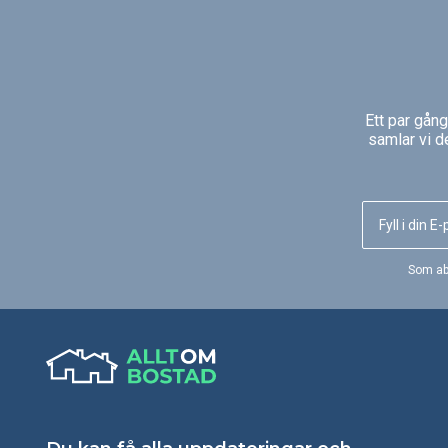
Ett par gån
samlar vi d
Som ab