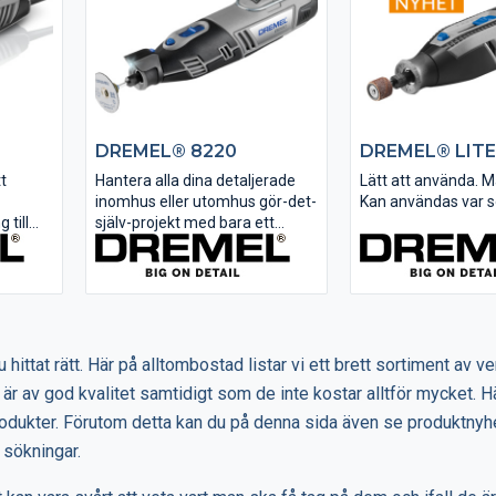
DREMEL® 8220
DREMEL® LITE
tt
Hantera alla dina detaljerade
Lätt att använda. M
inomhus eller utomhus gör-det-
Kan användas var s
 till
själv-projekt med bara ett
verktyg
multiverktyg. Detta sladdlösa
Snideri, gravyr, slip
elverktyg körs på ett 12 V
vässning, rengöring
 ger
lithium-jonbatteri och är lika
och sandpapperssl
vs för
kraftfullt som trådanslutna
ett enda multiverkty
l
multiverktyg. Gå från kapning
finlir, arbeten på 
och slipning till...
ytor, precisionsuppg
 hittat rätt. Här på alltombostad listar vi ett brett sortiment av v
med...
 är av god kvalitet samtidigt som de inte kostar alltför mycket. 
odukter. Förutom detta kan du på denna sida även se produktnyhe
 sökningar.