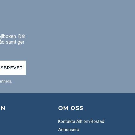
jlboxen. Där
råd samt ger
TSBREVET
rtners.
ON
OM OSS
Kontakta Allt om Bostad
Annonsera