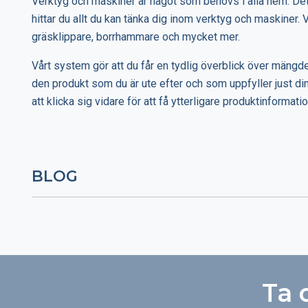
Verktyg och maskiner är något som behövs i alla hem. Det k
hittar du allt du kan tänka dig inom verktyg och maskiner. 
gräsklippare, borrhammare och mycket mer.
Vårt system gör att du får en tydlig överblick över mängder 
den produkt som du är ute efter och som uppfyller just din
att klicka sig vidare för att få ytterligare produktinforma
BLOG
Ta 