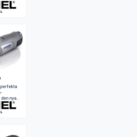
om
ering,
etc. Med...
0
 perfekta
n-
 den nya
t nosmutter.
ktion
 för att
pännhylsan.
kraftfull 7,2