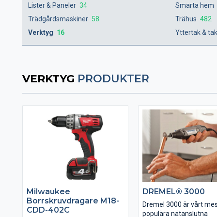
Lister & Paneler
34
Smarta hem
Trädgårdsmaskiner
58
Trähus
482
Verktyg
16
Yttertak & ta
VERKTYG
PRODUKTER
Milwaukee
DREMEL® 3000
Borrskruvdragare M18-
Dremel 3000 är vårt me
CDD-402C
populära nätanslutna