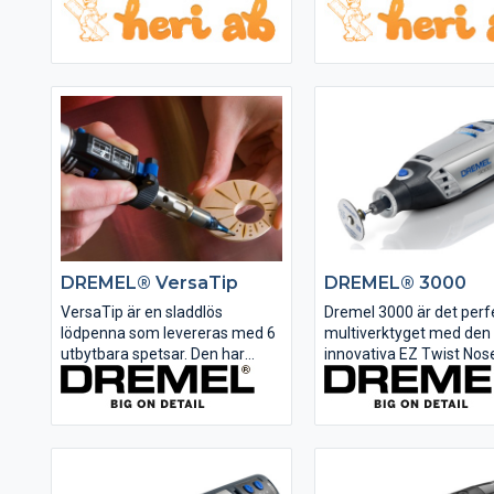
slitstarka material. Mån
för verktyg och även hål
skruvdragare.
DREMEL® VersaTip
DREMEL® 3000
VersaTip är en sladdlös
Dremel 3000 är det perf
lödpenna som levereras med 6
multiverktyget med den
utbytbara spetsar. Den har
innovativa EZ Twist Nos
varierbar temperaturinställning
Med den nya funktionen
för maximal flexibilitet och
behövs ingen skruvnycke
anpassning till alla olika
att skruva åt och lossa 
tillämpningsområden. Det här
när du byter insatsverkt
lättanvända butanverktyget
skruvnyckelmekanismen
passar perfekt för...
inbyggd i verktygets ände