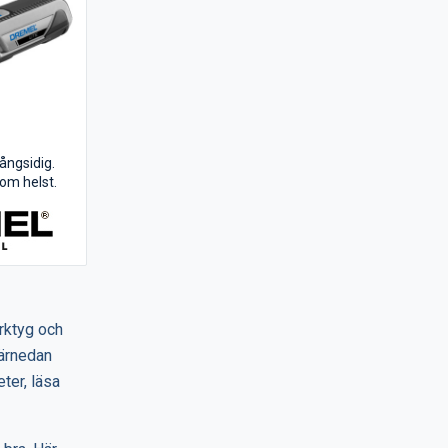
ångsidig.
om helst.
ning,
, polering
ipning med
g. Fix och
små och smala
ifter –
erktyg och
Härnedan
ter, läsa