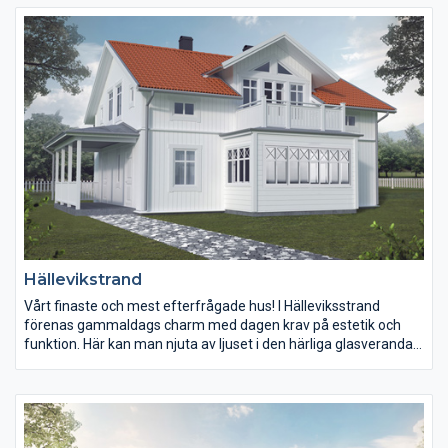
Villa Asperö har fått sin prägel av glasverandan med balkong
över sin indragna entré samt de olika takkuporna.
Hällevikstrand
Vårt finaste och mest efterfrågade hus! I Hälleviksstrand
förenas gammaldags charm med dagen krav på estetik och
funktion. Här kan man njuta av ljuset i den härliga glasverandan
eller umgås med vännerna samtidigt som man rör i grytorna i
det integrerade köket.
Entrédörr på gaveln gör att detta hus passar speciellt bra på
smala tomter. Huset är flexibelt och kan även anpassas efter