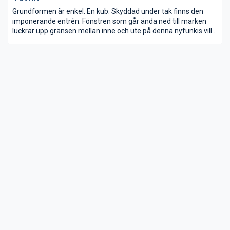
Grundformen är enkel. En kub. Skyddad under tak finns den
imponerande entrén. Fönstren som går ända ned till marken
luckrar upp gränsen mellan inne och ute på denna nyfunkis villa.
Från entrén når man de båda vardagsrummen och köket. Det
bakre hörnet avslutas med en uteplats under tak.
Allt dettas ger huset en storslagenhet som man får i större
representationsbyggnader. Bottenplan med sina
umgängesytor är placerade så rummen nästan alltid är
solbelysta. Umgängesdelarna är i två rum varav det ena är
öppet upp vilket ger en otroligt generös takhöjd. Alla sovrum är
förlagda på överplan, avskilda från huset umgängesdelar.