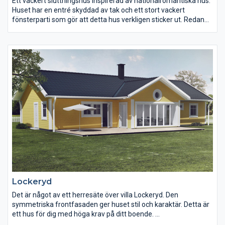
Ett vackert sluttningshus inspirerad av nationalromantiska hus.
Huset har en entré skyddad av tak och ett stort vackert
fönsterparti som gör att detta hus verkligen sticker ut. Redan
från entrén på det nedre planet ser man att detta hus är något
extra.
Från det glasade trapphuset via stora fönsterpartier flödar
ljuset in. Öppningen ner till det nedre planet gör att huset
upplevs som större än det egentligen är och ger dessutom
kontakt med samvarodelen och köket.
Lockeryd
Det är något av ett herresäte över villa Lockeryd. Den
symmetriska frontfasaden ger huset stil och karaktär. Detta är
ett hus för dig med höga krav på ditt boende.