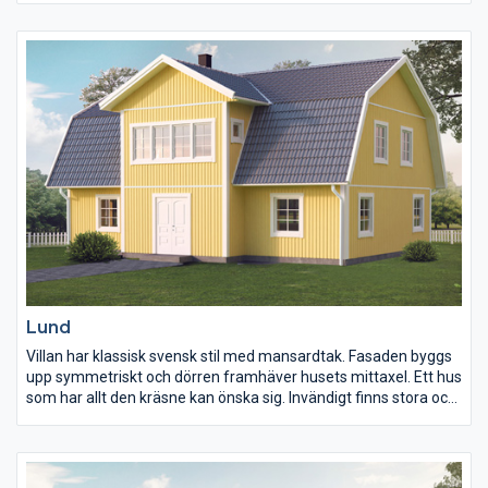
Med stort vardagsrum, ryggåstak, separat sovrumsdel för
barnen samt föräldrasovrum med egen dusch och
dressingroom, får du ett hem utöver det vanliga. Planlösning på
detta fantastiska hus kan varieras på många sätt.
Lund
Villan har klassisk svensk stil med mansardtak. Fasaden byggs
upp symmetriskt och dörren framhäver husets mittaxel. Ett hus
som har allt den kräsne kan önska sig. Invändigt finns stora och
väl utnyttjade ytor. Entréplanet har kök, vardagsrum och
vuxensovrum med separat bad och dressingroom.
Barnens sovrum har vi placerat på överplan där det också finns