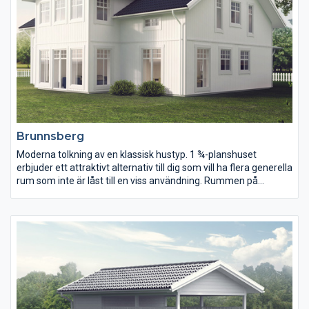
Brunnsberg
Moderna tolkning av en klassisk hustyp. 1 ¾-planshuset
erbjuder ett attraktivt alternativ till dig som vill ha flera generella
rum som inte är låst till en viss användning. Rummen på
bottenvåningen är sammanlänkade till varandra så att alla rum
kan nås på minst två vis.
Detta skapar en rikare upplevelse av huset och ett mer flexibelt
användande. Entrén är öppen upp till övervåningen vilket ger en
befriande volym och ett fantastiskt ljus genom fönstren.
Övervåningen innehåller ett allrum, fyra sovrum och ett rejält
badrum.