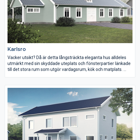
Karlsro
Vacker utsikt? Då är detta långsträckta eleganta hus alldeles
utmärkt med sin skyddade uteplats och fönsterpartier länkade
till det stora rum som utgör vardagsrum, kök och matplats.
Från denna generösa volym är sedan övriga rum länkade. I
förlängningen av vardagsrummet finns ett underbart uterum –
stort nog för en rejäl grillfest eller en lugn och skyddad plats
under lata sommardagar.