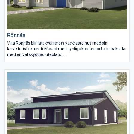
Rönnås
Villa Rönnås blir lätt kvarterets vackraste hus med sin
karakteristiska entréfasad med synlig skorsten och sin baksida
med en väl skyddad uteplats.
I husets högra flygel finns familjens privata utrymmen med
sovrum och bad och i den vänstra flygeln finns allrum och det
stora, ljusa köket. Centralt i huset finns entrén som en naturlig
knutpunkt och med direktutgång till uteplatsen.