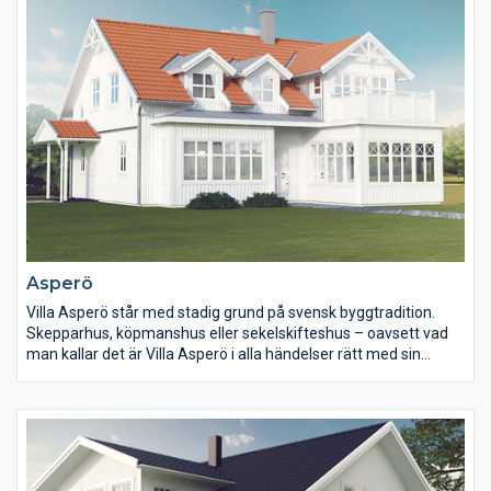
Asperö
Villa Asperö står med stadig grund på svensk byggtradition.
Skepparhus, köpmanshus eller sekelskifteshus – oavsett vad
man kallar det är Villa Asperö i alla händelser rätt med sin
klassiska stil.
Villa Asperö har fått sin prägel av glasverandan med balkong
över sin indragna entré samt de olika takkuporna.