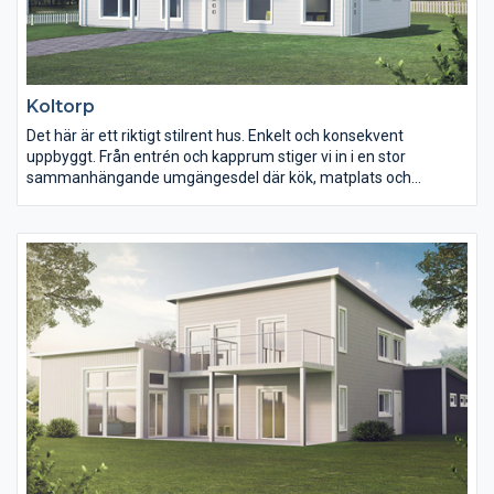
Koltorp
Det här är ett riktigt stilrent hus. Enkelt och konsekvent
uppbyggt. Från entrén och kapprum stiger vi in i en stor
sammanhängande umgängesdel där kök, matplats och
vardagsrum flyter samman på ett härligt sätt.
Mitt i ligger trapphuset som en rumsavskiljare. Övre planet
består av fyra sovrum, ett allrum samt badrum.