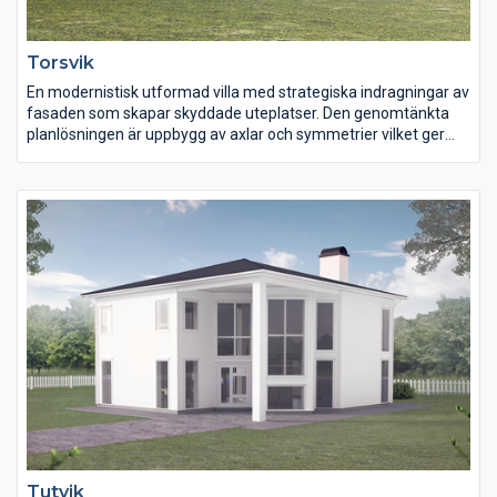
Torsvik
En modernistisk utformad villa med strategiska indragningar av
fasaden som skapar skyddade uteplatser. Den genomtänkta
planlösningen är uppbygg av axlar och symmetrier vilket ger
intryck av att huset är större och ståtligare än dess 145 kvm
normalt skulle ge.
Takhöjd om 2,60 meter bidrar ytterligare till den svalt eleganta
moderna stil som detta hus erbjuder.
Tutvik