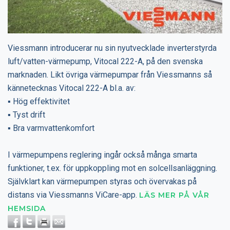
Viessmann introducerar nu sin nyutvecklade inverterstyrda
luft/vatten-värmepump, Vitocal 222-A, på den svenska
marknaden. Likt övriga värmepumpar från Viessmanns så
kännetecknas Vitocal 222-A bl.a. av:
▪ Hög effektivitet
▪ Tyst drift
▪ Bra varmvattenkomfort
I värmepumpens reglering ingår också många smarta
funktioner, t.ex. för uppkoppling mot en solcellsanläggning.
Självklart kan värmepumpen styras och övervakas på
distans via Viessmanns ViCare-app.
LÄS MER PÅ VÅR
HEMSIDA