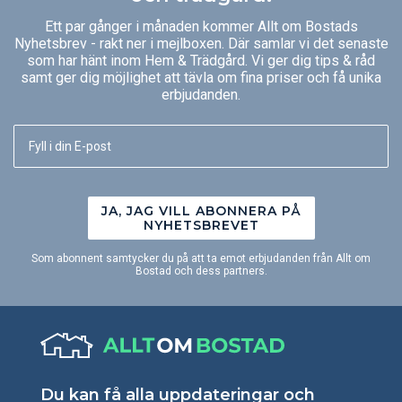
Ett par gånger i månaden kommer Allt om Bostads
Nyhetsbrev - rakt ner i mejlboxen. Där samlar vi det senaste
som har hänt inom Hem & Trädgård. Vi ger dig tips & råd
samt ger dig möjlighet att tävla om fina priser och få unika
erbjudanden.
JA, JAG VILL ABONNERA PÅ
NYHETSBREVET
Som abonnent samtycker du på att ta emot erbjudanden från Allt om
Bostad och dess partners.
Du kan få alla uppdateringar och