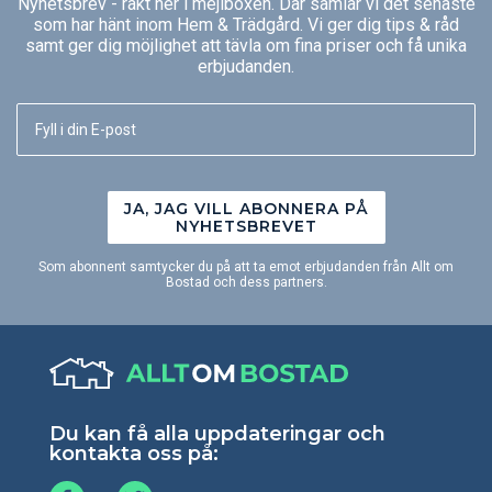
Nyhetsbrev - rakt ner i mejlboxen. Där samlar vi det senaste
som har hänt inom Hem & Trädgård. Vi ger dig tips & råd
samt ger dig möjlighet att tävla om fina priser och få unika
erbjudanden.
JA, JAG VILL ABONNERA PÅ
NYHETSBREVET
Som abonnent samtycker du på att ta emot erbjudanden från Allt om
Bostad och dess partners.
Du kan få alla uppdateringar och
kontakta oss på: