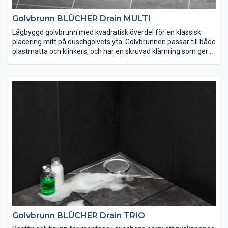
Golvbrunn BLÜCHER Drain MULTI
Lågbyggd golvbrunn med kvadratisk överdel för en klassisk
placering mitt på duschgolvets yta. Golvbrunnen passar till både
plastmatta och klinkers, och har en skruvad klämring som ger
en 100% säker anslutning av tätskiktet. Tillverkad helt och hållet
i rostfritt stål med en integrerad steglös förhöjning som är
justerbar i höjd- och sidled. Välj mellan 8 olika sorters galler.
Golvbrunn BLÜCHER Drain TRIO