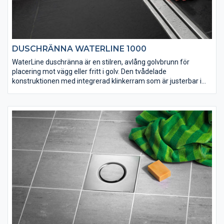
DUSCHRÄNNA WATERLINE 1000
WaterLine duschränna är en stilren, avlång golvbrunn för
placering mot vägg eller fritt i golv. Den tvådelade
konstruktionen med integrerad klinkerram som är justerbar i
höjdled gör det lätt att anpassa för klinkerplattor med olika
tjocklek. Duschrännan ansluts till avloppsledningen via en
utloppsdel med sidoutlopp ∅75 mm. Utloppsdelen har ett
demonterbart vattenlås, kan höjdjusteras och är roterbar i
förhållande till själva duschrännan. En duschränna gör det
möjligt att gjuta golvet med endast ett fall samtidigt som det
skapar nya möjligheter att använda riktigt stora klinkerplattor.
Finns för både klinkers och plastmatta med sex olika sorters
design på galler.