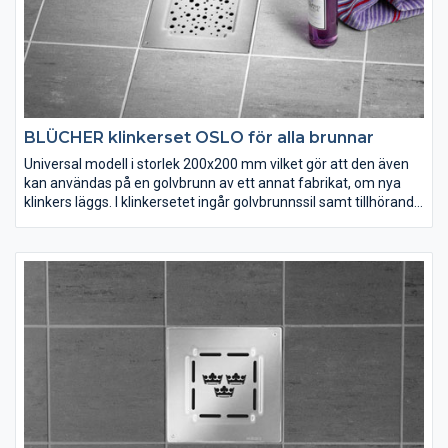
BLÜCHER klinkerset OSLO för alla brunnar
Universal modell i storlek 200x200 mm vilket gör att den även
kan användas på en golvbrunn av ett annat fabrikat, om nya
klinkers läggs. I klinkersetet ingår golvbrunnssil samt tillhörande
klinkerram. Klinkerramen sätts fast i golvet med kakelfix, vilket
förutsätter att nya klinkers ska läggas. Välj mellan flera olika
sorters design.