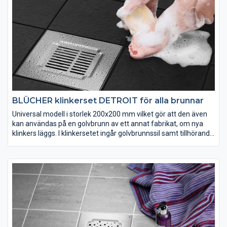
BLÜCHER klinkerset DETROIT för alla brunnar
Universal modell i storlek 200x200 mm vilket gör att den även
kan användas på en golvbrunn av ett annat fabrikat, om nya
klinkers läggs. I klinkersetet ingår golvbrunnssil samt tillhörande
klinkerram. Klinkerramen sätts fast i golvet med kakelfix, vilket
förutsätter att nya klinkers ska läggas. Välj mellan flera olika
sorters design.