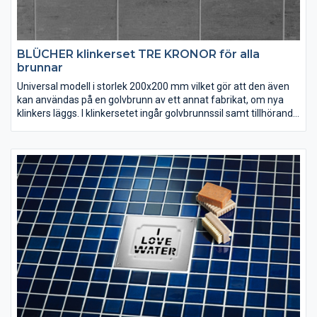
BLÜCHER klinkerset TRE KRONOR för alla
brunnar
Universal modell i storlek 200x200 mm vilket gör att den även
kan användas på en golvbrunn av ett annat fabrikat, om nya
klinkers läggs. I klinkersetet ingår golvbrunnssil samt tillhörande
klinkerram. Klinkerramen sätts fast i golvet med kakelfix, vilket
förutsätter att nya klinkers ska läggas. Välj mellan flera olika
sorters design.