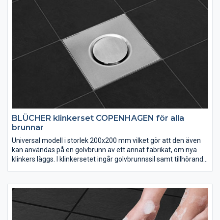
BLÜCHER klinkerset COPENHAGEN för alla
brunnar
Universal modell i storlek 200x200 mm vilket gör att den även
kan användas på en golvbrunn av ett annat fabrikat, om nya
klinkers läggs. I klinkersetet ingår golvbrunnssil samt tillhörande
klinkerram. Klinkerramen sätts fast i golvet med kakelfix, vilket
förutsätter att nya klinkers ska läggas. Välj mellan flera olika
sorters design.