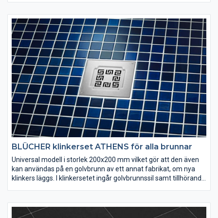
tjocklek. Duschrännan ansluts till avloppsledningen via en
utloppsdel med sidoutlopp ∅75 mm. Utloppsdelen har ett
demonterbart vattenlås, kan höjdjusteras och är roterbar i
förhållande till själva duschrännan. Duschrännan gör det möjligt
att gjuta golvet med endast ett fall samtidigt som det skapar
nya möjligheter att använda riktigt stora klinkerplattor. Design
TOKYO levereras tomt och fylls sedan med samma
klinkerplattor som läggs på golvet, för en diskret
avloppslösning.
BLÜCHER klinkerset ATHENS för alla brunnar
Universal modell i storlek 200x200 mm vilket gör att den även
kan användas på en golvbrunn av ett annat fabrikat, om nya
klinkers läggs. I klinkersetet ingår golvbrunnssil samt tillhörande
klinkerram. Klinkerramen sätts fast i golvet med kakelfix, vilket
förutsätter att nya klinkers ska läggas. Välj mellan flera olika
sorters design.