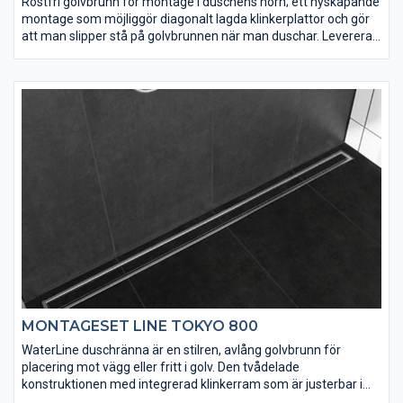
Rostfri golvbrunn för montage i duschens hörn; ett nyskapande
montage som möjliggör diagonalt lagda klinkerplattor och gör
att man slipper stå på golvbrunnen när man duschar. Levereras
med vattenlås och galler i valfritt utförande anpassat för
klinkergolv. Välj mellan flera olika sorters design.
MONTAGESET LINE TOKYO 800
WaterLine duschränna är en stilren, avlång golvbrunn för
placering mot vägg eller fritt i golv. Den tvådelade
konstruktionen med integrerad klinkerram som är justerbar i
höjdled gör det lätt att anpassa för klinkerplattor med olika