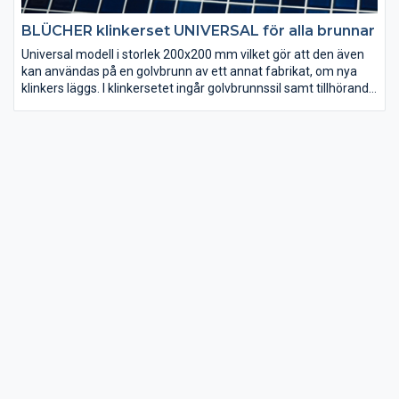
BLÜCHER klinkerset UNIVERSAL för alla brunnar
Universal modell i storlek 200x200 mm vilket gör att den även
kan användas på en golvbrunn av ett annat fabrikat, om nya
klinkers läggs. I klinkersetet ingår golvbrunnssil samt tillhörande
klinkerram. Klinkerramen sätts fast i golvet med kakelfix, vilket
förutsätter att nya klinkers ska läggas. Välj mellan flera olika
sorters design.