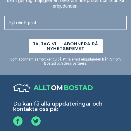
samt ger dig möjlighet att tävla om fina priser och få unika
erbjudanden.
JA, JAG VILL ABONNERA PÅ
NYHETSBREVET
Som abonnent samtycker du på att ta emot erbjudanden från Allt om
Bostad och dess partners.
Du kan få alla uppdateringar och
kontakta oss på: