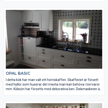
bra arbetstutrymme. Vitrinskåpet har pärlspont i ryggen och är
försett med spotlights i tak, botten samt under den dekorativa
hyllan.
OPAL BASIC
I detta kök har man valt ett hörnskafferi. Skafferiet är försett
med hyllor som huserar det mesta man kan behöva i torrvaror
mm. Köksön har försetts med dekorativa ben. Diskmaskinen är
placerad i en arbetsvänlig höjd med en trevlig vinhylla ovanför
samt kokbokshylla till vänster.