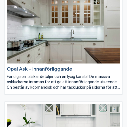
Opal Ask – innanförliggande
För dig som älskar detaljer och en lyxig känsla! De massiva
askluckorna inramas för att ge ett innanförliggande utseende.
Ön består av köpmandisk och har täckluckor på sidorna för att
ge ett gedigtet uttryck. Lådor och utdrag är tillverkade i massiv
ek samt att stommarna i vitrinskåpen är i ekfaner.
Utanpåliggande dekorsockel, bakkanstlist på bänskivan i
Silestone samt fräst profil på öskivan i valnöt är ytterligare fina
detaljer.