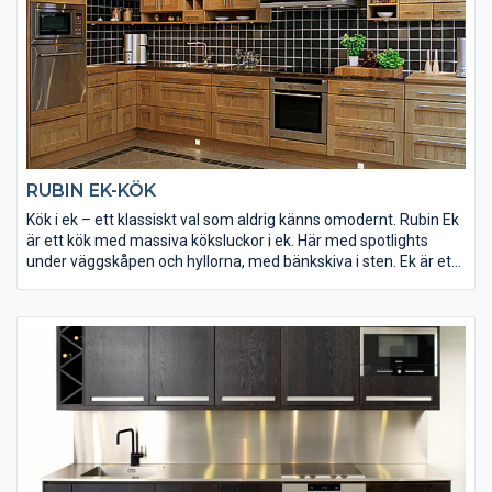
RUBIN EK-KÖK
Kök i ek – ett klassiskt val som aldrig känns omodernt. Rubin Ek
är ett kök med massiva köksluckor i ek. Här med spotlights
under väggskåpen och hyllorna, med bänkskiva i sten. Ek är ett
hårt och tåligt träslag som åldras vackert och väl.