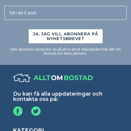
JA, JAG VILL ABONNERA PÅ
NYHETSBREVET
Som abonnent samtycker du på att ta emot erbjudanden från Allt om
Bostad och dess partners.
Du kan få alla uppdateringar och
kontakta oss på:
KATEGORI