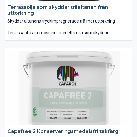
Terrassolja som skyddar träaltanen från
uttorkning
Skyddar altanens tryckimpregnerade trä mot uttorkning
Terrassaolja är en lösningsmedelfri olja som skyddar
tryckimpregnerat virke på djupet och motverkar sprickbildning
och uppkomst av flisor. Lätt att stryka ut. Beroende på hur
mycket sol och regn din altan utsätts för kan det finnas
anledning att stryka på Terrassolja mer än en gång per år.
Terrassolja är vattenspädbar och går att nyansera i flera
kulörer.
Capafree 2 Konserveringsmedelsfri takfärg