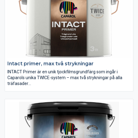
ytor. På nytt trä målas först INTACT Primer en gång och sedan
INTACT Matt en gång. Den fylliga och fuktskyddande
grundfärgen tillsammans med täckfärgen ger ett system som
såväl i skikttjocklek som fuktskydd ger ett optimalt skydd för
huset.
Intact primer, max två strykningar
INTACT Primer är en unik tjockfilmsgrundfärg som ingår i
Caparols unika TWICE-system – max två strykningar på alla
träfasader
Caparol INTACT Primer ger ett unikt fuktskydd och skapar ett
perfekt underlag för målning med INTACT Bright eller INTACT
Solid akrylatfärger. INTACT Primer bryts i samma färg som den
önskade slutkulören. Ett skikt Intact Primer tillsammans med
ett skikt Intact akrylatfärg ger ett komplett fasadskydd.