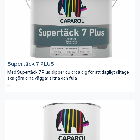
SuperTäck 5 har hög kvalitet med hög täckkraft, behagliga
målningsegenskaper och minimalt med stänk. Supertäck
väggfärg finns i brytsystem i 1000-tals kulörer.
Supertäck 7 PLUS
Med Supertäck 7 Plus slipper du oroa dig för att dagligt slitage
ska göra dina väggar slitna och fula.
Supertäck 7 Plus är en tvättbar väggfärg som verkligen håller
stilen. Den tål slitaget på de utsatta hallväggarna, den tål att om
och om igen torkas av från stänk och os i köket. Den tål till och
med att användas som skoltavelfärg i barnrummet.