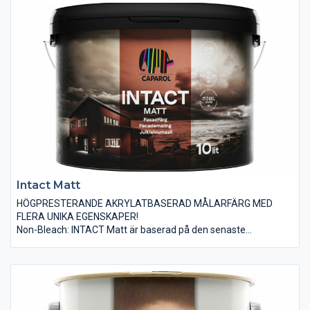
TWICE: Med CARAT målningssystem målar du max 2
strykningar.
Clean Cover: CARAT innehåller Caparols nyutvecklade unika
och intelligenta skydd mot påväxt av alger och mögel.
CARAT oljefärg går, liksom de flesta av Caparols målarfärger,
att bryta i 1000-tals kulörer.
Intact Matt
HÖGPRESTERANDE AKRYLATBASERAD MÅLARFÄRG MED
FLERA UNIKA EGENSKAPER!
Non-Bleach: INTACT Matt är baserad på den senaste
generationen akrylatbindemedel som ger oslagbar kulör- och
glansstabilitet. Det gör att INTACT är ett utmärkt val även för
dig som vill måla huset riktigt mörkt utan att riskera att färgen
bleknar eller tappar lyster.
TWICE: Med INTACT målningssystem målar du max 2
strykningar. Både på nytt, omålat trä och på tidigare målade