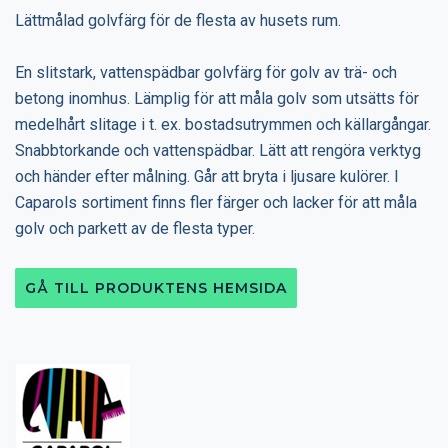
Lättmålad golvfärg för de flesta av husets rum.
En slitstark, vattenspädbar golvfärg för golv av trä- och
betong inomhus. Lämplig för att måla golv som utsätts för
medelhårt slitage i t. ex. bostadsutrymmen och källargångar.
Snabbtorkande och vattenspädbar. Lätt att rengöra verktyg
och händer efter målning. Går att bryta i ljusare kulörer. I
Caparols sortiment finns fler färger och lacker för att måla
golv och parkett av de flesta typer.
GÅ TILL PRODUKTENS HEMSIDA