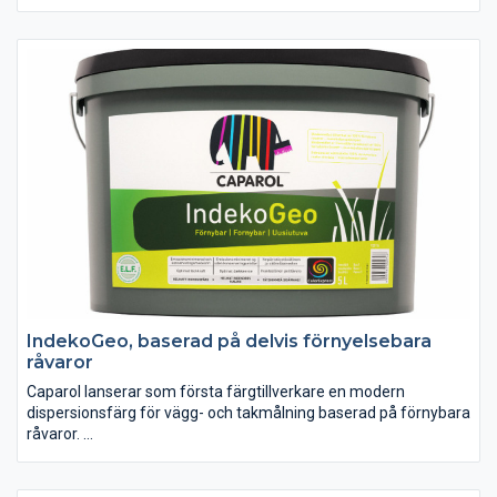
konserveringsmedel. Ett självklart val för målare som medvetet
väljer att undvika kontakt med konserveringsmedel.
IndekoGeo, baserad på delvis förnyelsebara
råvaror
Caparol lanserar som första färgtillverkare en modern
dispersionsfärg för vägg- och takmålning baserad på förnybara
råvaror.
IndekoGeo är en matt vägg- och takfärg av premiumkvalitet.
Produkten är sedan tidigare en av Europas mest uppskattade