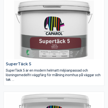
färger bland yrkesmålare och lanseringen av en förnybar
version gör att användarna nu dessutom aktivt kan bidra till en
bättre miljö genom sitt produktval. Uppskattade egenskaper
hos färgen är så kallad ”dubbel täckkraft”, vilket gör att en
strykning ofta räcker vid ommålning. Minimerad emission och
kort torktid gör att rummen snabbt kan tas i bruk efter avslutat
målningsarbete.
SuperTäck 5
SuperTäck 5 är en modern helmatt miljöanpassad och
lösningsmedelfri väggfärg för målning inomhus på väggar och
tak.
Tåliga väggar med sober lyster med Supertäck 5 helmatt
väggfärg. Att måla väggar med Supertäck 5 helmatt väggfärg
är ett snabbt, hållbart och enkelt sätt att ändra upplevelsen av
ett rum. En matt väggfärg ger ett mjukare, sobert intryck. Trots
den matta ytan är färgen lätt att hålla ren och tål att torkas av.