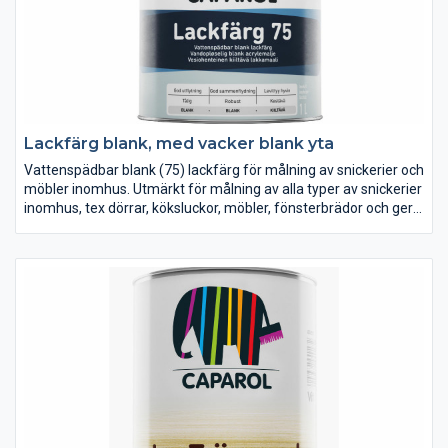
Lackfärg blank, med vacker blank yta
Vattenspädbar blank (75) lackfärg för målning av snickerier och
möbler inomhus. Utmärkt för målning av alla typer av snickerier
inomhus, tex dörrar, köksluckor, möbler, fönsterbrädor och ger
en mycket hård yta. Belastning från krukor eller andra tunga
föremål, som kan ge upphov till skador på lackfärgsmålade
ytor, är inga problem för Caparols lackfärger. Den hårda ytan
står emot slitage på ett mycket bra sätt. Det unika bindemedlet
bidrar även till att lackfärgen har en mycket bra vidhäftning,
även på hårda målade ytor. Vid målning på glas och kakel
rekommenderas Caparol Häftprimer som grundfärg.
Lackfärgen finns i tre glanser: matt (10), halvblank (40) och
blank (75).