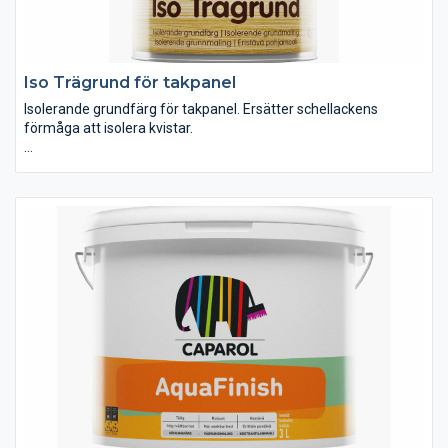
Iso Trägrund för takpanel
Isolerande grundfärg för takpanel. Ersätter schellackens
förmåga att isolera kvistar.
Vattenspädbar isolerande grundfärg för takpanel som
reducerar risken för genomslag från kvistar. Iso Trägrund ger
en heltäckande matt vit yta och ersätter i de flesta fall schellack
som isolerare mot fula genomslag från kvistar. Kan övermålas
med de flesta vattenburna lack- och väggfärger.