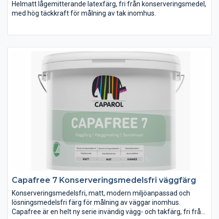
Helmatt lågemitterande latexfärg, fri från konserveringsmedel,
med hög täckkraft för målning av tak inomhus.
Capafree är en helt ny serie invändig vägg- och takfärg, fri från
konserveringsmedel. Ett självklart val för målare som medvetet
väljer att undvika kontakt med konserveringsmedel.
Capafree 7 Konserveringsmedelsfri väggfärg
Konserveringsmedelsfri, matt, modern miljöanpassad och
lösningsmedelsfri färg för målning av väggar inomhus.
Capafree är en helt ny serie invändig vägg- och takfärg, fri från