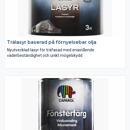
Trälasyr baserad på förnyelsebar olja
Nyutvecklad lasyr för träfasad med enastående
väderbeständighet och unikt mögelskydd
Caparol Trälasyr är en helt nyutvecklad vattenspädbar
transparent trälasyr baserad på bindemedel som på ett
enastående sätt bevarar den nymålade känslan länge. Caparol
Trälasyr är dessutom försedd med Caparol unika 3-stegs skydd
mot påväxt av alger och mögel.