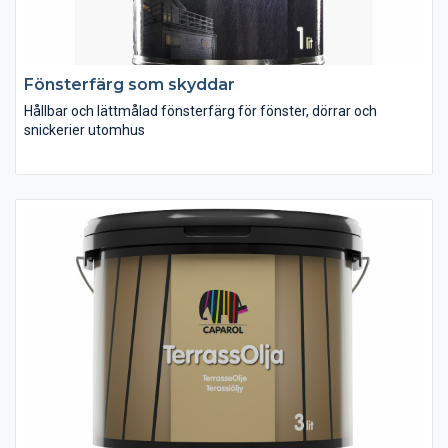
Fönsterfärg som skyddar
Hållbar och lättmålad fönsterfärg för fönster, dörrar och
snickerier utomhus
Fönsterfärg är halvblank målarfärg som ger en hållbar, slät och
vacker yta. Fönster, dörrar, trädgårdsmöbler och andra
snickerier utomhus utsätts för hårt slitage av väder och vind
och ställer höga krav på de färger som används.