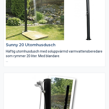
Sunny 20 Utomhusdusch
Häftig utomhusdusch med soluppvärmd varmvattensberedare
som rymmer 20 liter. Med blandare.
"Sunny 20" har ett inbyggt blandningssystem så att du enkelt
kan temperera ditt duschvatten med blandaren. Ger ca 10
minuters skön tempererad duschning med gratis varmvatten!