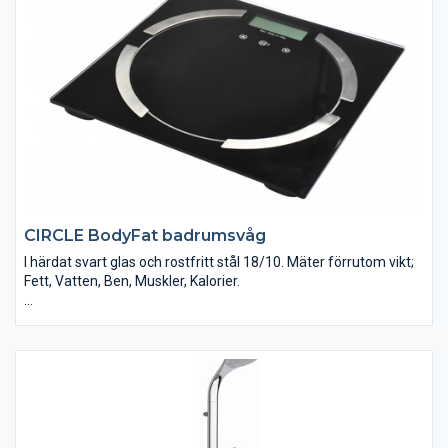
CIRCLE BodyFat badrumsvåg
I härdat svart glas och rostfritt stål 18/10. Mäter förrutom vikt;
Fett, Vatten, Ben, Muskler, Kalorier.
Lagarar data för upp till 10 personer
180 kg/100g (minsta vikt 6 kg)
Touchknappar med ljudkvittens
Automatisk avstängning
Låg batterinivåvarning