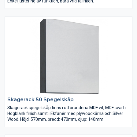
Enkel justering av funktion, bara vrid tallriken.
Skagerack 50 Spegelskåp
Skagerack spegelskåp finns i utförandena MDF vit, MDF svart i
Högblank finish samt i Ekfanér med plywoodkärna och Silver
Wood. Höjd: 570mm, bredd: 470mm, djup: 140mm