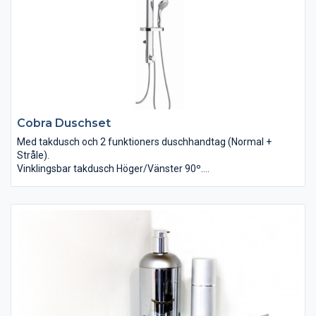
Cobra Duschset
Med takdusch och 2 funktioners duschhandtag (Normal +
Stråle).
Vinklingsbar takdusch Höger/Vänster 90º.
Slangar i rostfritt stål (STD ½")
OBS! Kan även monteras i hörn!
Beslag medföljer.