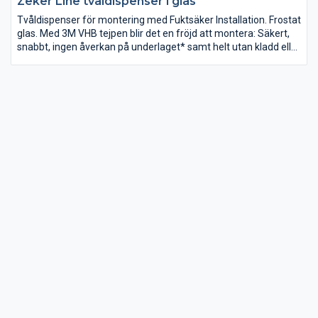
Zeker Line tvåldispenser i glas
Tvåldispenser för montering med Fuktsäker Installation. Frostat
glas. Med 3M VHB tejpen blir det en fröjd att montera: Säkert,
snabbt, ingen åverkan på underlaget* samt helt utan kladd eller
spill.