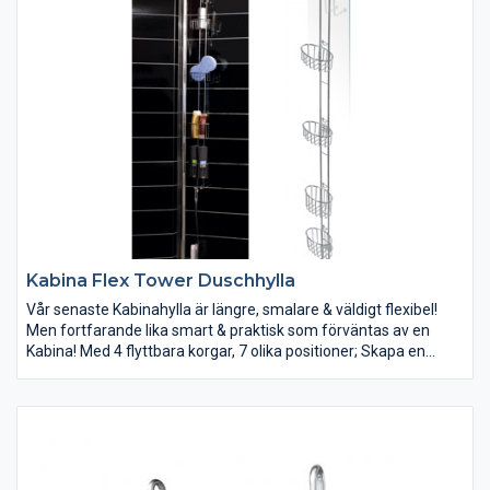
även för de lite mindre.
Kabina Flex Tower Duschhylla
Vår senaste Kabinahylla är längre, smalare & väldigt flexibel!
Men fortfarande lika smart & praktisk som förväntas av en
Kabina! Med 4 flyttbara korgar, 7 olika positioner; Skapa en
duschhylla efter dina önskemål! Tack vare sin slimmade design
placeras Kabina Flex Tower utan problem varsomhelst på
duschväggen/kabinen. Exempelvis i ett hörn för diskret
placering, dörrarna går fortfarande att fälla in mot vägg. Lätt
att flytta vid ex. rengöring bakom Kabinahyllan.