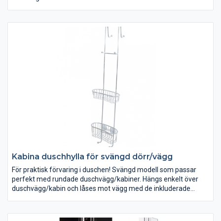
Kabina duschhylla för svängd dörr/vägg
För praktisk förvaring i duschen! Svängd modell som passar
perfekt med rundade duschvägg/kabiner. Hängs enkelt över
duschvägg/kabin och låses mot vägg med de inkluderade
sugkopparna. I rostfritt stål 18/8 med koppar och
krombeläggning, rostskyddsgaranti 5 år. Upphängningskrok
med skyddshölje. Extra lång vilket gör det ännu enklare att nå