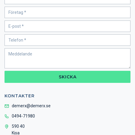
SKICKA
KONTAKTER
demerx@demerx.se
0494-71980
590 40
Kisa