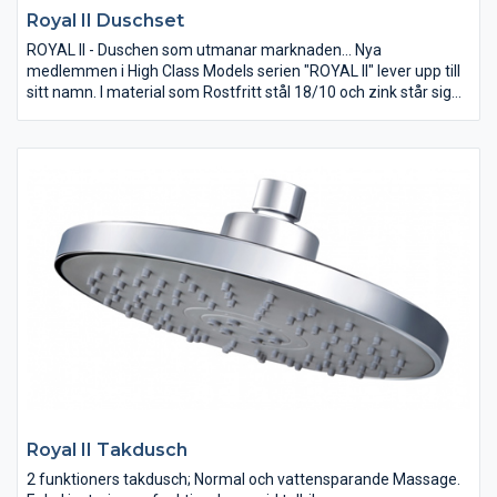
Royal II Duschset
ROYAL II - Duschen som utmanar marknaden... Nya
medlemmen i High Class Models serien "ROYAL II" lever upp till
sitt namn. I material som Rostfritt stål 18/10 och zink står sig
denna dusch länge. Fullspäckad med funktioner som
teleskopsrör för justering i höjdled 30 cm, perfekt för den långa
eller det låga taket i källaren. 2 funktioners takdusch och 3
funktioners handdusch för extra lyx. Kan kopplas direkt på
blandare med ½" anslutning eller med slang, med andra ord,
passar alla förutsättningar.
Royal II Takdusch
2 funktioners takdusch; Normal och vattensparande Massage.