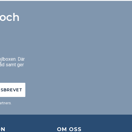
 och
jlboxen. Där
råd samt ger
TSBREVET
rtners.
ON
OM OSS