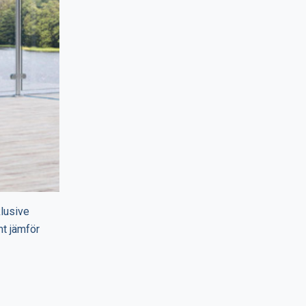
klusive
mt jämför