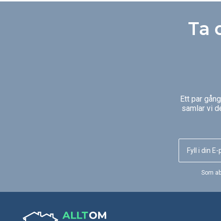
Ta 
Ett par gån
samlar vi d
Som ab