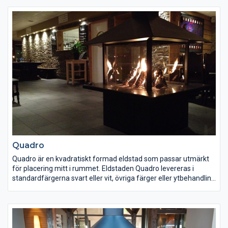
handtändning och eldas med gasol, natur eller stadsgas.
Inbyggnadsspisen kringbyggs på plats med mineritskivor som
putsas/målas så att spisen blir en ut- eller inbyggnad av/i
rumsväggen. Eller kringbyggs med murverk eller stenskivor.
Quadro
Quadro är en kvadratiskt formad eldstad som passar utmärkt
för placering mitt i rummet. Eldstaden Quadro levereras i
standardfärgerna svart eller vit, övriga färger eller ytbehandling
såsom polering kan fås mot pristillägg.