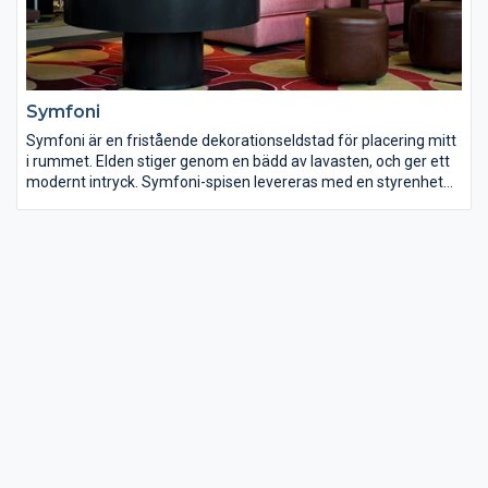
Symfoni
Symfoni är en fristående dekorationseldstad för placering mitt
i rummet. Elden stiger genom en bädd av lavasten, och ger ett
modernt intryck. Symfoni-spisen levereras med en styrenhet
för eltändning med en knapp och eldas med gasol, naturgas
eller stadsgas. Spisen finns i standardfärgerna svart och vit,
övriga färger eller ytbehandling såsom polering kan fås mot
pristillägg. Välvda glas och polerad stenskiva är
standardtillbehör.