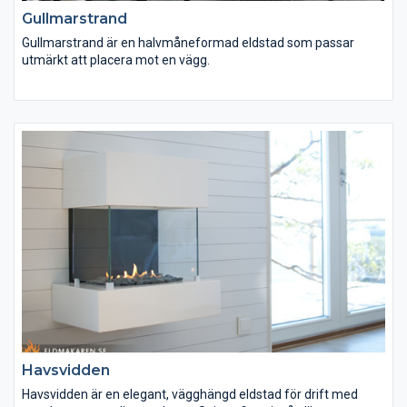
Gullmarstrand
Gullmarstrand är en halvmåneformad eldstad som passar
utmärkt att placera mot en vägg.
Eldstaden Gullmarstrand levereras med en styrenhet för
eltändning med knapp och eldas med gasol, naturgas eller
stadsgas. Spisen finns i standardfärgerna svart och vit, övriga
färger eller ytbehandling såsom polering kan får mot pristillägg.
Välvda glas är standardtillbehör. Den keramiska veden kan
bytas mot en bädd av lavasten.
Havsvidden
Havsvidden är en elegant, vägghängd eldstad för drift med