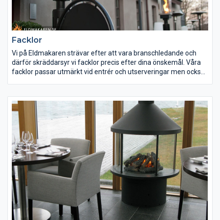
Facklor
Vi på Eldmakaren strävar efter att vara branschledande och
därför skräddarsyr vi facklor precis efter dina önskemål. Våra
facklor passar utmärkt vid entrér och utserveringar men också i
trädgården eller på uppfarten. Venturi-facklan som du kan se
på bilden nedan är en av våra populäraste alternativ. Venturi-
facklan kan du läsa mer om här.