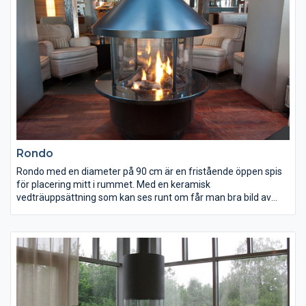
Rondo
Rondo med en diameter på 90 cm är en fristående öppen spis
för placering mitt i rummet. Med en keramisk
vedträuppsättning som kan ses runt om får man bra bild av
brasan från alla håll.
Dem öppna spisen Rondo levereras i standardfärgerna svart
eller vit, övriga färger eller ytbehandling såsom polering kan fås
mot pristillägg. Rondo kan även fås med valfri bordsskiva
runtom. Välvda glas är ett populärt tillval. Spisen levereras med
styrenhet för eltändning så du enkelt kan tända brasan med ett
knapptryck.