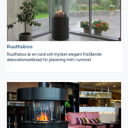
Ruuthsboo
Ruuthsboo är en rund och mycket elegant fristående
dekorationseldstad för placering mitt i rummet.
Spisen levereras i standardfärgerna svart eller vit, övriga färger
eller ytbehandling såsom polering kan fås mot pristillägg.
Elstart med knapp är standard och spisen kan få med antingen
keramisk ved eller lavastensbädd.