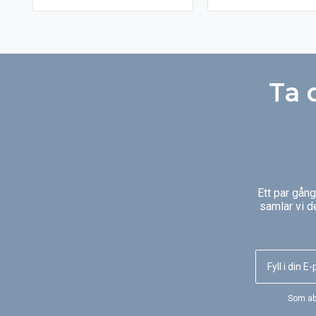
skall vara synlig eller hellre dold
precis lika effektiva s
bakom en snickerilucka.
tvättmaskiner och tor
men på halva ytan. Fle
maskinerna har dessu
ångfunktion. Ångprog
plaggen en slät och fin
Ta 
kan användas både för
uppfräschning och so
strykhjälp.
Ett par gån
samlar vi d
Som ab