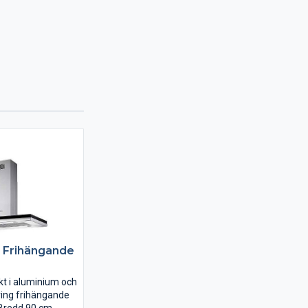
 Frihängande
äkt i aluminium och
ring frihängande