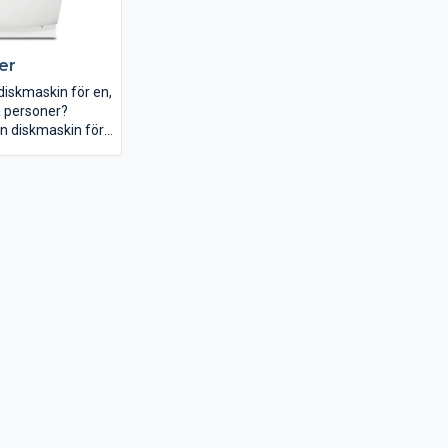
er
diskmaskin för en,
a personer?
en diskmaskin för