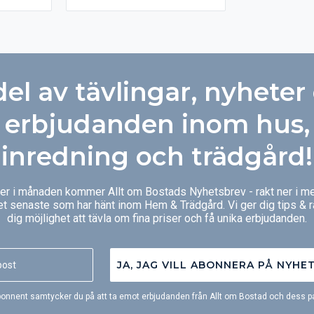
om vanliga
smakerna, bevarar saftigheten
ktumlare –
och hjälper dig åstadkomma
ra av
utsökta måltider, gång på gång.
tom
ram ger
 yta och
del av tävlingar, nyheter
m
erbjudanden inom hus,
inredning och trädgård!
ger i månaden kommer Allt om Bostads Nyhetsbrev - rakt ner i me
et senaste som har hänt inom Hem & Trädgård. Vi ger dig tips & 
dig möjlighet att tävla om fina priser och få unika erbjudanden.
JA, JAG VILL ABONNERA PÅ NYHE
onnent samtycker du på att ta emot erbjudanden från Allt om Bostad och dess pa