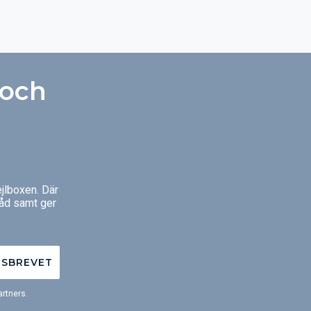
 och
jlboxen. Där
råd samt ger
TSBREVET
rtners.