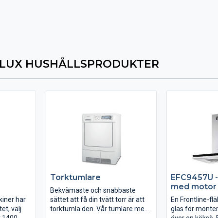
LUX HUSHÅLLSPRODUKTER
Torktumlare
EFC9457U -
med motor
Bekvämaste och snabbaste
iner har
sättet att få din tvätt torr är att
En Frontline-fl
et, välj
torktumla den. Vår tumlare med
glas för monte