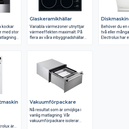
Glaskeramikhällar
Diskmaskin
a kockar
Variabla värmezoner utnyttjar
Behöver du en 
r med stor
värmeeffekten maximalt. På
två eller mång
atlagning
flera av våra inbyggnadshällar
Electrolux har 
an du
finns variabla, effektiva High
alla behov.
Light-zoner, som ger snabba
uppkok och låg
energiförbrukning.
tmaskin
Vakuumförpackare
Nå resultat som är omöjliga i
vanlig matlagning. Vår
vakuumförpackare isolerar
rolux är
maten från luft, innesluter