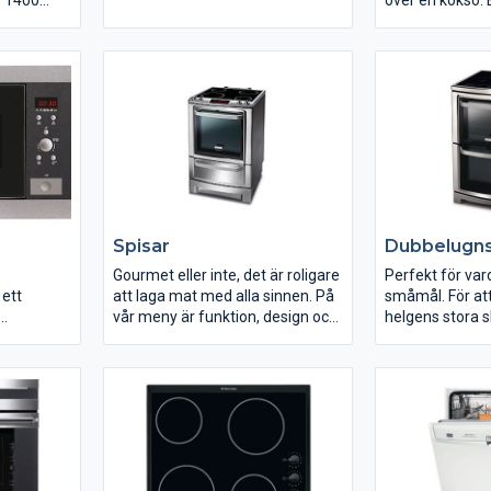
r 1400
energiklass A är extremt
över en köksö.
energisnål, 40% snålare än en B-
Regleras med e
klassad. Strykning är den
har 4 hastighet
tråkigaste hemsysslan, med Iron
intensivläge. T
Aid halveras stryktiden.
samtliga lägen
avstängning och
Spisar
Dubbelugns
Gourmet eller inte, det är roligare
Perfekt för var
 ett
att laga mat med alla sinnen. På
småmål. För att
vår meny är funktion, design och
helgens stora s
 i en
teknik därför viktiga redskap för
behov för olika t
gn.
att lyckas både med succé och
livsstil som vi 
sufflé. Electrolux nya
genom våra du
spisgeneration lever upp till alla
individuella behov och smaker.