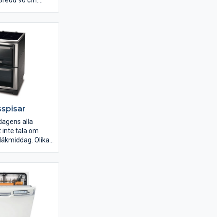
 Bredd 90 cm.
n touchpanel och
er varav ett
imerfunktion på
 med automatisk
 ljudsignal.
spisar
dagens alla
 inte tala om
läkmiddag. Olika
illfällen är en
kan tillgodose
bbelugnar.