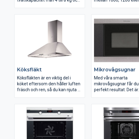
tvättkapacitet från 4 till 8 kg och
mellan 1000, 1200 elle
A+ i energieffektivitetsklass.
v/min centrifugering.
Med Time Manager bestämmer
du själv den tvättid som passar
bäst.
Köksfläkt
Mikrovågsugnar
Köksfläkten är en viktig del i
Med våra smarta
köket eftersom den håller luften
mikrovågsugnar får du
fräsch och ren, så du kan njuta av
perfekt resultat. Det är
att laga kulinariska rätter. Och
spännande att laga mat
självklart ska fläkten ha en
avancerad mikrovågsu
design som matchar ditt kök.
Oavsett om den ska vara
centralpunkten i köket ovanför
en häll eller köksö eller diskret
inbyggd, har Electrolux ett stort
utbud av spisfläktar så du enkelt