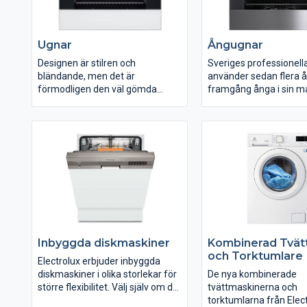
hittar rätt stil för dig.
Ugnar
Ångugnar
Designen är stilren och
Sveriges professionell
bländande, men det är
använder sedan flera å
förmodligen den väl gömda
framgång ånga i sin m
tekniken som kommer att
och från och med nu k
övertyga dig. Välj funktioner som
använda samma knep.
ånga, varmluft,
lågtemperaturstekning,
gratinering, pizza/pajläge och
välj mellan proffsigt rostfritt eller
vitt.
Inbyggda diskmaskiner
Kombinerad Tvät
och Torktumlare
Electrolux erbjuder inbyggda
diskmaskiner i olika storlekar för
De nya kombinerade
större flexibilitet. Välj själv om du
tvättmaskinerna och
vill att panelen på diskmaskinen
torktumlarna från Elect