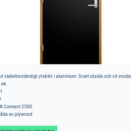
d väderbeständigt ytskikt i aluminium. Svart utsida och vit insid
 ek.
1
9
A Connect 2500
låda av plywood.