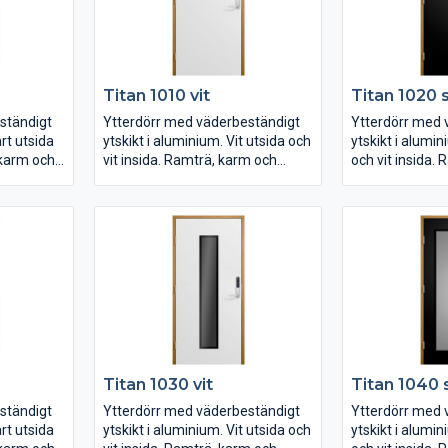
Titan 1010 vit
Titan 1020 
ständigt
Ytterdörr med väderbeständigt
Ytterdörr med 
rt utsida
ytskikt i aluminium. Vit utsida och
ytskikt i alumin
 karm och
vit insida. Ramträ, karm och
och vit insida.
tröskel i ek.
tröskel i ek.
Mått M10x21
Steppat klargl
U-värde 0,69
Mått M10x21
 2500
Låshus ASSA Connect 2500
U-värde 0,69
wood.
Levereras i låda av plywood.
Låshus ASSA 
Levereras i låd
Titan 1030 vit
Titan 1040 
ständigt
Ytterdörr med väderbeständigt
Ytterdörr med 
rt utsida
ytskikt i aluminium. Vit utsida och
ytskikt i alumin