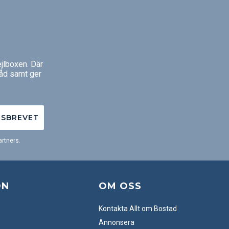
jlboxen. Där
råd samt ger
TSBREVET
rtners.
ON
OM OSS
Kontakta Allt om Bostad
Annonsera