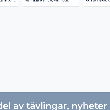
 karm och
vit insida. Ramträ, karm och
och vit insida.
tröskel i ek.
tröskel i ek.
Steppat klarglas
Steppat klargl
Mått M10x21
Mått M10x21
U-värde 0,69
U-värde 0,69
 2500
Låshus ASSA Connect 2500
Låshus ASSA 
wood.
Levereras i låda av plywood.
Levereras i låd
del av tävlingar, nyheter