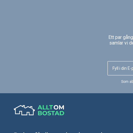
Ett par gån
samlar vi d
Som ab