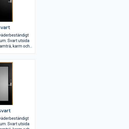
svart
väderbeständigt
ium. Svart utsida
 Ramträ, karm och
as
Connect 2500
a av plywood.
svart
väderbeständigt
ium. Svart utsida