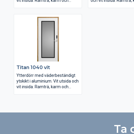
vit insida. Ramträ, karm och
och vit insida. Ramträ,
tröskel i ek.
tröskel i ek.
Steppat klarglas
Steppat klarglas
Mått M10x21
Mått M10x21
U-värde 0,69
U-värde 0,69
Låshus ASSA Connect 2500
Låshus ASSA Connect
Levereras i låda av plywood.
Levereras i låda av ply
Titan 1040 vit
Ytterdörr med väderbeständigt
ytskikt i aluminium. Vit utsida och
vit insida. Ramträ, karm och
tröskel i ek.
Steppat klarglas
Mått M10x21
U-värde 0,69
Låshus ASSA Connect 2500
Levereras i låda av plywood.
Ta 