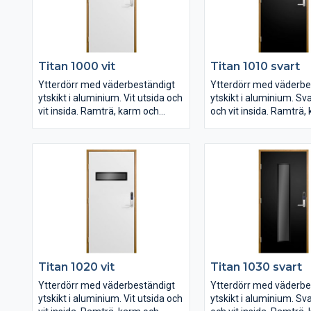
Titan 1000 vit
Titan 1010 svart
Ytterdörr med väderbeständigt
Ytterdörr med väderbe
ytskikt i aluminium. Vit utsida och
ytskikt i aluminium. Sva
vit insida. Ramträ, karm och
och vit insida. Ramträ,
tröskel i ek.
tröskel i ek.
Mått M10x21
Mått M10x21
U-värde 0,69
U-värde 0,69
Låshus ASSA Connect 2500
Låshus ASSA Connect
Levereras i låda av plywood.
Levereras i låda av ply
Titan 1020 vit
Titan 1030 svart
Ytterdörr med väderbeständigt
Ytterdörr med väderbe
ytskikt i aluminium. Vit utsida och
ytskikt i aluminium. Sva