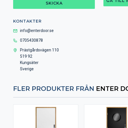
GÅ TILL
SKICKA
KONTAKTER
info@enterdoor.se
0705430878
Prästgårdsvägen 110
519 92
Kungsäter
Sverige
FLER PRODUKTER FRÅN
ENTER D