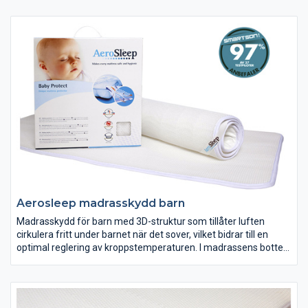
Aerosleep madrasskydd barn
Madrasskydd för barn med 3D-struktur som tillåter luften
cirkulera fritt under barnet när det sover, vilket bidrar till en
optimal reglering av kroppstemperaturen. I madrassens botten
finns två skyddande lager, ett fuktabsorberande mellanskikt
och ett tätt lager som hindrar kroppsvätskor att vandra ned i
underliggande material.