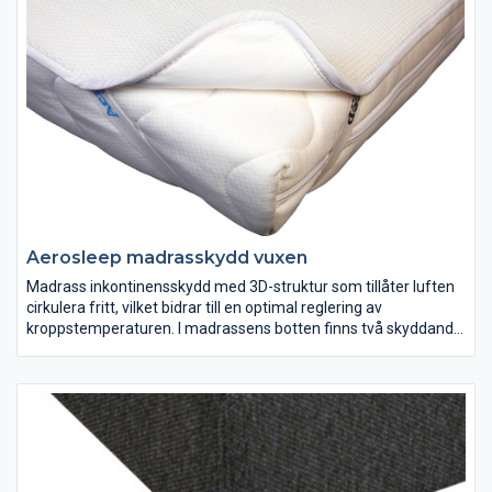
Aerosleep madrasskydd vuxen
Madrass inkontinensskydd med 3D-struktur som tillåter luften
cirkulera fritt, vilket bidrar till en optimal reglering av
kroppstemperaturen. I madrassens botten finns två skyddande
lager, ett fuktabsorberande mellanskikt och ett tätt lager som
hindrar kroppsvätskor att vandra ned i underliggande material.