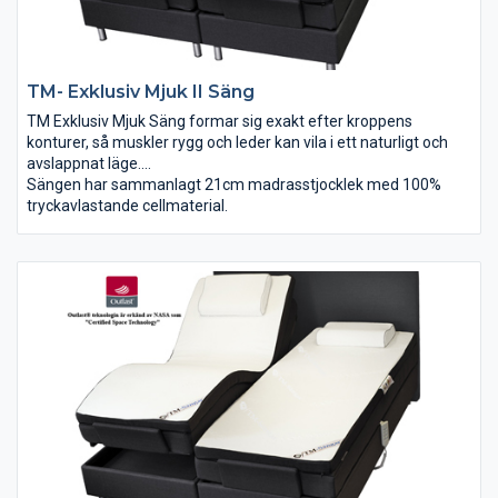
TM- Exklusiv Mjuk II Säng
TM Exklusiv Mjuk Säng formar sig exakt efter kroppens
konturer, så muskler rygg och leder kan vila i ett naturligt och
avslappnat läge.
TM Exklusiv är för dig som vill ha en mjuk säng med bästa
Sängen har sammanlagt 21cm madrasstjocklek med 100%
tryckavlastande egenskaperna och komforten. TM Exklusiv är
tryckavlastande cellmaterial.
en unik mjuk säng och liknar ingen annan säng du upplevt!