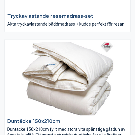
Tryckavlastande resemadrass-set
Äkta tryckavlastande bäddmadrass + kudde perfekt för resan.
Duntäcke 150x210cm
Duntäcke 150x210cm fyllt med stora vita spänstiga gåsdun av
finaste kvalité. Ett varmt och mjukt duntäcke för alla årstider.