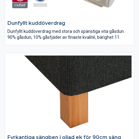
Dunfyllt kuddöverdrag
Dunfyllt kuddöverdrag med stora och spänstiga vita gåsdun.
90% gåsdun, 10% gåsfjäder av finaste kvalité, bärighet 11.
Fyrkantiga sängben i oljad ek för 90cm säng