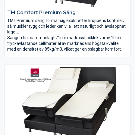
TM Comfort Premium Säng
TMs Premium säng formar sig exakt efter kroppens konturer,
så muskler rygg och leder kan vila i ett naturligt och avslappnat
läge.
Säng för dig med höga krav på funktion, komfort, kvalité och
Sängen har sammanlagt 21cm madrasstjocklek varav 10 cm
design.
tryckavlastande cellmaterial av marknadens högsta kvalité
Sängen ger dig känslan av att sväva.
med en densitet av 85kg/m3, vilket ger en oslagbar komfort
och tryckavlastning.