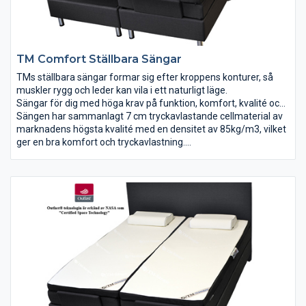
TM Comfort Ställbara Sängar
TMs ställbara sängar formar sig efter kroppens konturer, så
muskler rygg och leder kan vila i ett naturligt läge.
Sängar för dig med höga krav på funktion, komfort, kvalité och
design.
Sängen har sammanlagt 7 cm tryckavlastande cellmaterial av
Sängen ger dig känslan av att sväva.
marknadens högsta kvalité med en densitet av 85kg/m3, vilket
ger en bra komfort och tryckavlastning.
TM Comfort rekommenderas för dig som vill ha en fast säng
med bra comfort.
För bästa tryckavlastning rekommenderas: Premium eller
Exklusiv