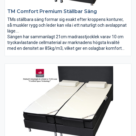
TM Comfort Premium Ställbar Säng
TMs ställbara säng formar sig exakt efter kroppens konturer,
så muskler rygg och leder kan vila i ett naturligt och avslappnat
läge.
Säng för dig med höga krav på funktion, komfort, kvalité och
Sängen har sammanlagt 21cm madrasstjocklek varav 10 cm
design.
tryckavlastande cellmaterial av marknadens högsta kvalité
Sängen ger dig känslan av att sväva.
med en densitet av 85kg/m3, vilket ger en oslagbar komfort
och tryckavlastning.