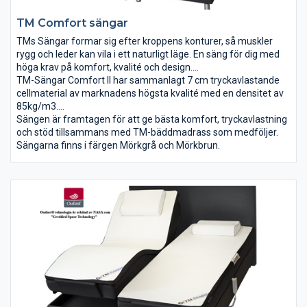
TM Comfort sängar
TMs Sängar formar sig efter kroppens konturer, så muskler
rygg och leder kan vila i ett naturligt läge. En säng för dig med
höga krav på komfort, kvalité och design.
Sängen ger dig känslan av att sväva.
TM-Sängar Comfort II har sammanlagt 7 cm tryckavlastande
cellmaterial av marknadens högsta kvalité med en densitet av
85kg/m3.
TM Comfort rekommenderas för dig som vill ha en fast säng
Sängen är framtagen för att ge bästa komfort, tryckavlastning
med bra comfort.
och stöd tillsammans med TM-bäddmadrass som medföljer.
För bästa tryckavlastning rekommenderas: Premium eller
Sängarna finns i färgen Mörkgrå och Mörkbrun.
Exklusiv