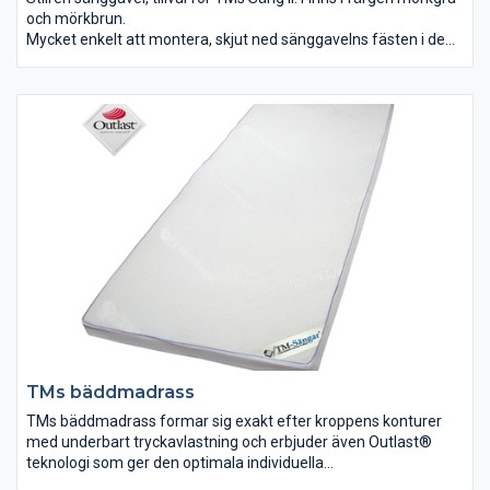
och mörkbrun.
Mycket enkelt att montera, skjut ned sänggavelns fästen i de
förmonterade hållarna på sängramen, så är det klart!
TMs bäddmadrass
TMs bäddmadrass formar sig exakt efter kroppens konturer
med underbart tryckavlastning och erbjuder även Outlast®
teknologi som ger den optimala individuella
kroppstemperaturen, inte för varmt eller för kallt, precis lagom.