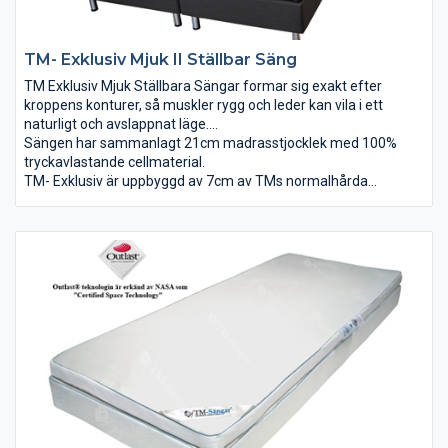
TM- Exklusiv Mjuk II Ställbar Säng
TM Exklusiv Mjuk Ställbara Sängar formar sig exakt efter
kroppens konturer, så muskler rygg och leder kan vila i ett
naturligt och avslappnat läge.
TM Exklusiv är för dig som vill ha en mjuk säng med bästa
Sängen har sammanlagt 21cm madrasstjocklek med 100%
tryckavlastande egenskaperna och komforten. TM Exklusiv är
tryckavlastande cellmaterial.
en unik mjuk säng och liknar ingen annan säng du upplevt!
TM- Exklusiv är uppbyggd av 7cm av TMs normalhårda
tryckavlastande material i botten och ovanpå 7cm av TMs extra
mjuka tryckavlastande material.