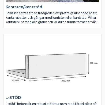
Kantsten/kantstöd
Enklaste sättet att ge trädgården ett proffsigt utseende är att
kanta rabatter och gångar med kantsten eller kantstöd. Vi har
kantsten i betong och granit och vill du ha runda former är våra
metallkantstöd perfekta för det.
L-STÖD
L-stöd i betong är en robust stödmur som med fördel sätts på