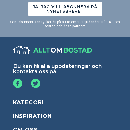
JA, JAG VILL ABONNERA PÅ
NYHETSBREVET
Som abonnent samtycker du på att ta emot erbjudanden från Allt om
Bostad och dess partners.
Du kan få alla uppdateringar och
kontakta oss på:
KATEGORI
INSPIRATION
OM OSS