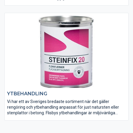
utomhus, och gör sig riktigt bra på t.ex. en murstock eller i
anslutning till en kamin där den ger ett rått och vackert
utseende.
YTBEHANDLING
Vi har ett av Sveriges bredaste sortiment när det gäller
rengöring och ytbehandling anpassat för just natursten eller
stenplattor i betong. Flisbys ytbehandlingar är miljövänliga
produkter framtagna med hänsyn till både miljön och stenen
den ska användas på.