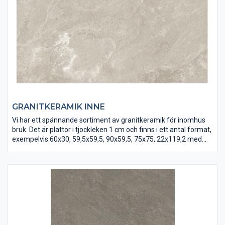
GRANITKERAMIK INNE
Vi har ett spännande sortiment av granitkeramik för inomhus
bruk. Det är plattor i tjockleken 1 cm och finns i ett antal format,
exempelvis 60x30, 59,5x59,5, 90x59,5, 75x75, 22x119,2 med
flera.
Våra stora plattor i granitkeramik är frosttåliga,har hög
hållfasthet och tål slitage. Därför passar de också bra utomhus
att bekläda gamla trappor med eller i uterummen. Plattorna är
måttexakta vilket gör dem extra lätta att lägga. Ytan är
glaserad vilket gör den lättskött.