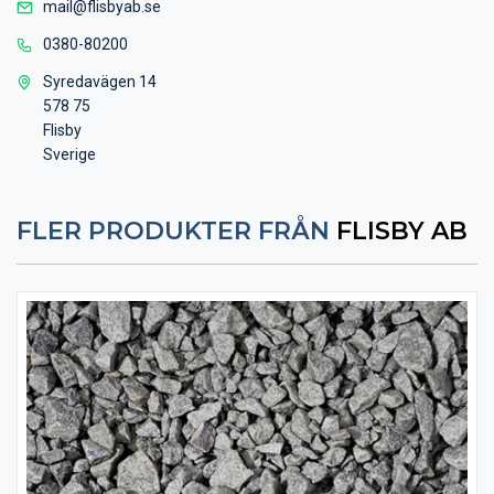
mail@flisbyab.se
0380-80200
Syredavägen 14
578 75
Flisby
Sverige
FLER PRODUKTER FRÅN
FLISBY AB