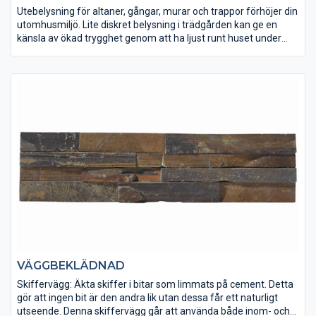
Utebelysning för altaner, gångar, murar och trappor förhöjer din
utomhusmiljö. Lite diskret belysning i trädgården kan ge en
känsla av ökad trygghet genom att ha ljust runt huset under
dygnets mörka timmar. Med en utebelysning i LED blir
elförbrukningen låg och livslängden på armaturerna lång, vilket
gör belysningen billig i drift och underhållsfri. Anslut gärna
utebelysningen till ett skymningsrelä så tänds lamporna endast
när det är mörkt ute.
VÄGGBEKLÄDNAD
Skiffervägg: Äkta skiffer i bitar som limmats på cement. Detta
gör att ingen bit är den andra lik utan dessa får ett naturligt
utseende. Denna skiffervägg går att använda både inom- och