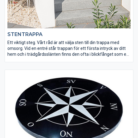
STENTRAPPA
Ett viktigt steg. Vårt råd är att välja sten till din trappa med
omsorg. Vid en entré står trappan för ett första intryck av ditt
hem och i trädgårdsslänten finns den ofta i blickfånget som en
brygga till nästa nivå. Förutom natursten som skiffer och granit
och betong till nya trappor, erbjuder vi olika beklädnader som
sätts fast på gamla trappor för att ge dem ett nytt utseende.
Ska du göra en ny trappa kan du köpa trappblock i granit eller
trappblock i betong, vi har vi det du söker.