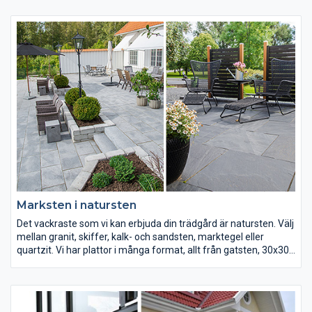
och tjocklekar. Med färdiga betongcirklar sätter du extra piff på
uteplatsen. Gräsarmering gör att du kan köra upp bilen på
"gräsmattan". Titta runt, här finns mycket att välja mellan!
Marksten i natursten
Det vackraste som vi kan erbjuda din trädgård är natursten. Välj
mellan granit, skiffer, kalk- och sandsten, marktegel eller
quartzit. Vi har plattor i många format, allt från gatsten, 30x30
cm, romanummönster till hällar i 90x60 cm. Bara att välja och
vraka!