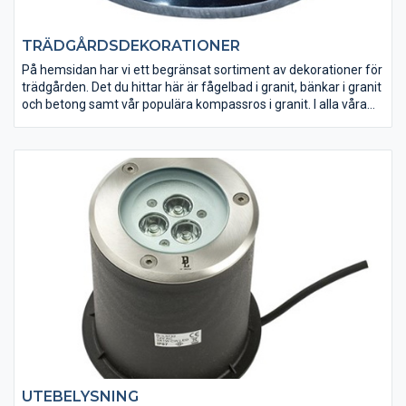
TRÄDGÅRDSDEKORATIONER
På hemsidan har vi ett begränsat sortiment av dekorationer för
trädgården. Det du hittar här är fågelbad i granit, bänkar i granit
och betong samt vår populära kompassros i granit. I alla våra
stenbutiker finns ett större sortiment av trädgårdsdekorationer
som enkelt kan förgylla er trädgård! Kika in till din närmast
stenbutik för att se vilka trender som är heta just nu.
UTEBELYSNING