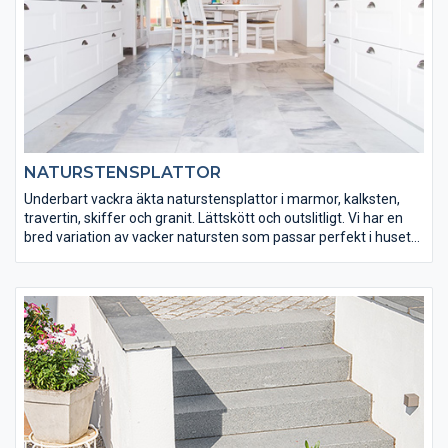
NATURSTENSPLATTOR
Underbart vackra äkta naturstensplattor i marmor, kalksten,
travertin, skiffer och granit. Lättskött och outslitligt. Vi har en
bred variation av vacker natursten som passar perfekt i husets
alla rum. Varför inte lägga ett kalkstensgolv i hallen? Ett
marmorgolv i köket? Skiffer i uterummet? Eller kanske polerad
granit?
Natursten är ett extremt hållbart material som passar väl in i
hemmen och ger en exklusiv känsla till rummet. Med golvvärme
under så har du ett snyggt material som dessutom behåller
värmen i stenen, vilket gör att du gärna går barfota.