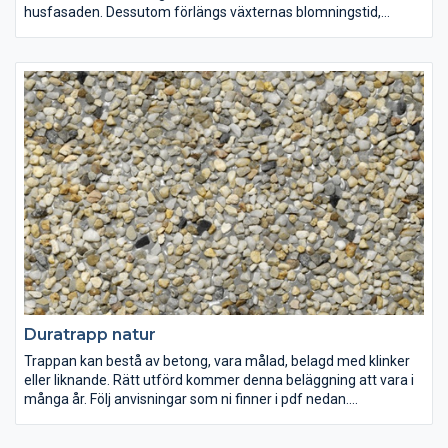
husfasaden. Dessutom förlängs växternas blomningstid,
eftersom stenarna hindrar jorden från att frysa för snabbt.
Dekorstenen är perfekt för att hålla ogräs borta och hjälper
även till att hålla fukten i jorden. Dekorsten går att använda
både som dekoration i en trädgård men går även att lägga i
rabatter eller utkanten och tomten för att få ett lättskött avslut
på trädgården. I vårt breda sortiment av dekorsten finns även
skifferkross, diabaskross, svensk sjösten, tumlad marmor,
pärlsingel, gårdssingel, flodsten, kullersten m.m.
Duratrapp natur
Trappan kan bestå av betong, vara målad, belagd med klinker
eller liknande. Rätt utförd kommer denna beläggning att vara i
många år. Följ anvisningar som ni finner i pdf nedan.
Stenbeläggning som kan läggas på befintlig trappa så att den
blir som ny.