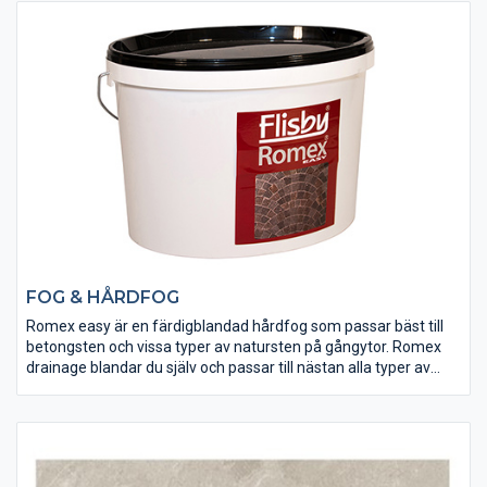
FOG & HÅRDFOG
Romex easy är en färdigblandad hårdfog som passar bäst till
betongsten och vissa typer av natursten på gångytor. Romex
drainage blandar du själv och passar till nästan alla typer av
sten, körbar för personbil. Romex gummifog är hårdfog som
har högre elastisitet. För rätt val av hårdfog se fil nedanför.