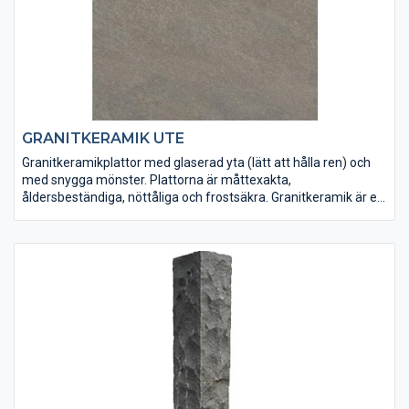
GRANITKERAMIK UTE
Granitkeramikplattor med glaserad yta (lätt att hålla ren) och
med snygga mönster. Plattorna är måttexakta,
åldersbeständiga, nöttåliga och frostsäkra. Granitkeramik är ett
mycket hårt material, därav namnet. Granitkeramiken kan
sättas med fix på hårt underlag, läggas i stenflis eller sättas på
Pavepad-fötter.