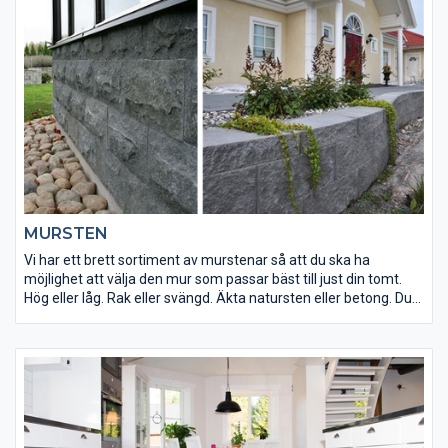
MURSTEN
Vi har ett brett sortiment av murstenar så att du ska ha
möjlighet att välja den mur som passar bäst till just din tomt.
Hög eller låg. Rak eller svängd. Äkta natursten eller betong. Du
väljer själv estetiskt uttryck och med vårt sortiment får din
kreativitet stort utrymme. Med muren sätter du inte bara
gränser. Du spränger dem också.
Flisby har mursten i både natursten och betong, och hjälper dig
gärna med tips och tricks för ett lyckat murbygge.