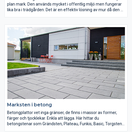
plan mark. Den används mycket i offentlig miljö men fungerar
lika bra i trädgården. Det är en effektiv lösning av mur då den är
mycket stabil, har en stark konstruktion och går snabbt att
sätta. Dock krävs det en grävmaskin eller kranbil för att få
blocken på plats. Även om det inte krävs lika höga krav på
markarbetet när man sätter en L-stödsmur som när man
bygger en plockmur så bör man alltid låta en erfaren anläggare
göra ett utlåtande av vilka djup och hur mycket massor som
behöver bytas ut för att få den livslängd som önskas på muren.
Det är i regel alltid bättre att göra lite för mycket när det gäller
grundarbeten!
Marksten i betong
Betongplattor vet inga gränser, de finns i massor av former,
färger och tjocklekar. Enkla att lägga. Här hittar du
betongstenar som Grändsten, Plateau, Funkis, Basic, Torgsten,
Scala, Cirkus med flera. Vi har också gångplattor i olika kvalitéer