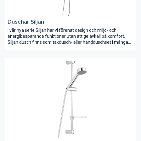
Duschar Siljan
I vår nya serie Siljan har vi förenat design och miljö- och
energibesparande funktioner utan att ge avkall på komfort.
Siljan dusch finns som takdusch- eller handduschset i många
varianter.Kombinera gärna med en Siljan dusch- eller
badtermostatblandare eller gör det enkelt och välj någon av
våra färdiga dusch- och badpaketlösningar – smarta allt-i-ett-
paket med tak- eller handduschset.