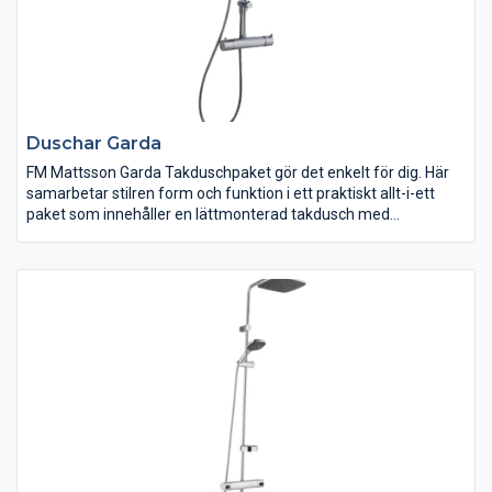
Duschar Garda
FM Mattsson Garda Takduschpaket gör det enkelt för dig. Här
samarbetar stilren form och funktion i ett praktiskt allt-i-ett
paket som innehåller en lättmonterad takdusch med
teleskopfunktion, en handdusch med luftinblandning för en
extra mjuk stråle, samt Garda termostatblandare med exakt
temperaturhållning och den smarta energisparfunktionen
Ecoplus.