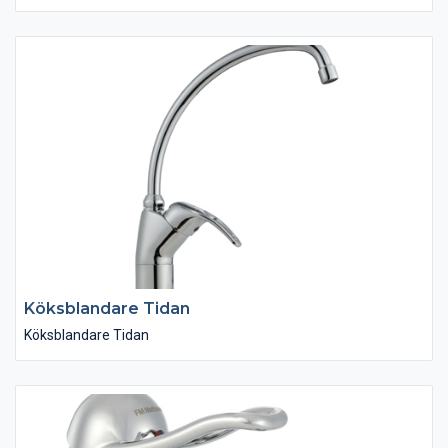
människor. En blandare som är ett självklart val för alla som
eftersträvar en hållbar livsstil. Med en stor variantflora hittar du
garanterat en modell som passar just ditt kök.
Köksblandare Tidan
Köksblandare Tidan