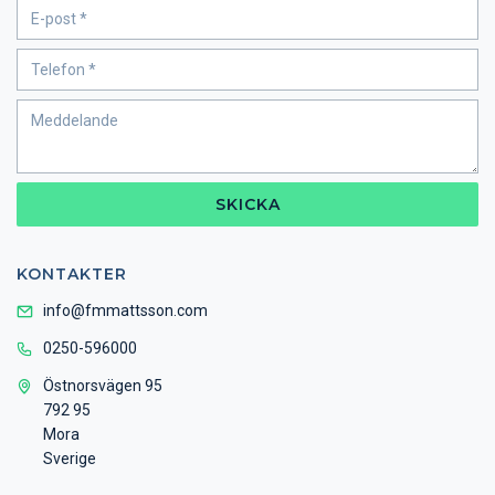
SKICKA
KONTAKTER
info@fmmattsson.com
0250-596000
Östnorsvägen 95
792 95
Mora
Sverige