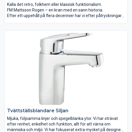
Kalla det retro, folkhem eller klassisk funktionalism.
FM Mattsson Rogen – en kran med en sann historia.
Efter ett uppehåll på flera decennier har vi efter påtryckningar
från inredare, konsumenter och 50-talsnostalgiker nu tagit upp
produktionen av vad som en gång i tiden var vår största serie.
Så följ med oss på en resa tillbaka i tiden till det ljuva 50 talet.
För er med fritidshus eller båt är dessutom den enkla
tömningen av kranen en extra försäkring mot frostskador
under vinterhalvåret.
Tvättställsblandare Siljan
Mjuka, följsamma linjer och spegelblanka ytor. Vi har strävat
efter renhet, enkelhet och funktion, allt för att värna om
människa och miljö. Vi har fokuserat extra mycket på designen