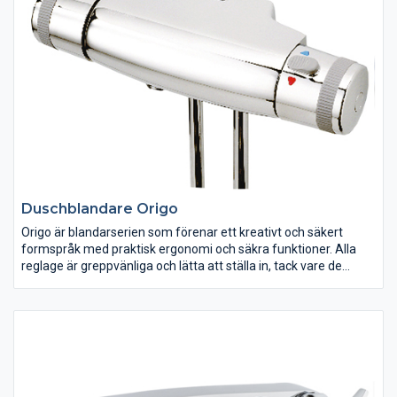
Duschblandare Origo
Origo är blandarserien som förenar ett kreativt och säkert
formspråk med praktisk ergonomi och säkra funktioner. Alla
reglage är greppvänliga och lätta att ställa in, tack vare de
gummiklädda vreden. Skönt för ögat – smart för handen. Exakt
temperatur och tryckstyrning garanterar behagliga stunder i
duschen