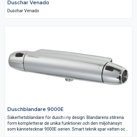
Duschar Venado
Duschar Venado
Duschblandare 9000E
Säkerhetsblandare för dusch i ny design. Blandarens stilrena
form kompletterar de unika funktioner och den miljöhänsyn
som kännetecknar 9000E-serien. Smart teknik spar vatten och
energi utan att tumma på bekvämligheten för dig som