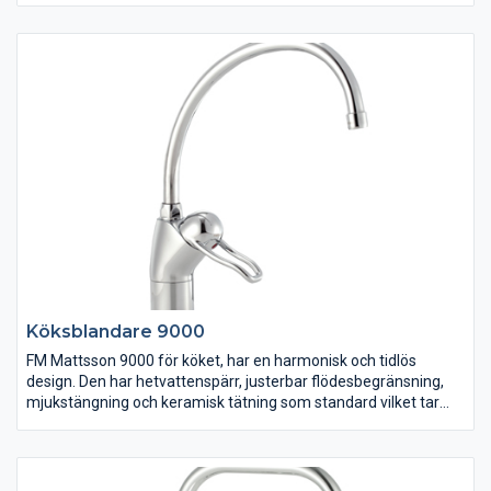
Köksblandare 9000
FM Mattsson 9000 för köket, har en harmonisk och tidlös
design. Den har hetvattenspärr, justerbar flödesbegränsning,
mjukstängning och keramisk tätning som standard vilket tar
bort såväl risken för brännskador, som skadliga tryckstötar i
rören. Dess omtanke om sin användare och populära design
har gjort den till Sveriges mest köpta blandarserie sedan
många år.