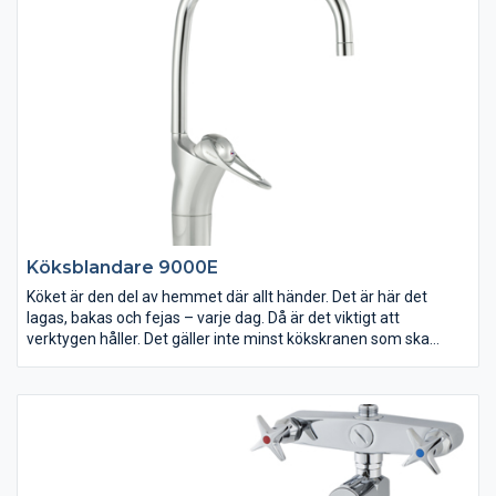
Köksblandare 9000E
Köket är den del av hemmet där allt händer. Det är här det
lagas, bakas och fejas – varje dag. Då är det viktigt att
verktygen håller. Det gäller inte minst kökskranen som ska
bekänna färg i många tuffa år. FM Mattsson 9000E gör vad den
ska effektivt, gång efter gång utan onödigt slöseri av
varmvatten.