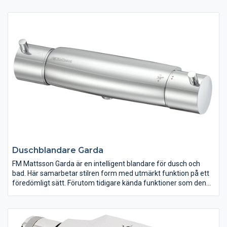
användare. Utlopp ned.
Duschblandare Garda
FM Mattsson Garda är en intelligent blandare för dusch och
bad. Här samarbetar stilren form med utmärkt funktion på ett
föredömligt sätt. Förutom tidigare kända funktioner som den
exakta temperaturhållningen och garanterad driftsäkerhet vid
kalkhaltigt vatten, har blandaren försetts med vår smarta
energisparfunktion Ecoplus och en uppgraderad
hetvattenspärr.