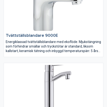
Tvättställsblandare 9000E
Energiklassad tvättställsblandare med ekoflöde. Mjukstängning
som förhindrar smällar och tryckstötar är standard, liksom
kallstart, keramisk tätning och inbyggd temperaturspärr. 5 års
tryckgaranti. EcoSafe®. Finns även med silpluggsventil eller
tryckplugg.