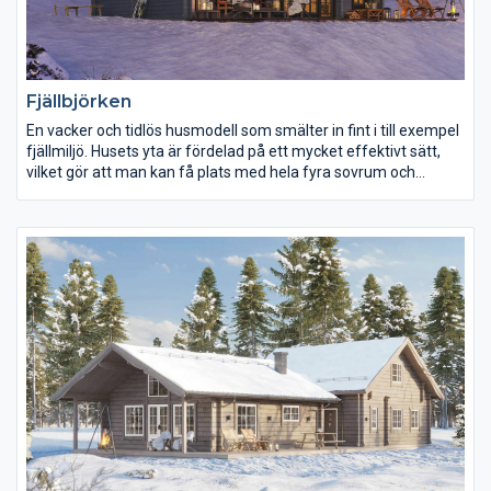
Fjällbjörken
En vacker och tidlös husmodell som smälter in fint i till exempel
fjällmiljö. Husets yta är fördelad på ett mycket effektivt sätt,
vilket gör att man kan få plats med hela fyra sovrum och
många bäddar. Den trevliga och generösa storstugan med sina
många fönster och fulla takhöjd, binder ihop de båda
våningsplanen och ger kontakt med naturen utanför. Många
spännande vinklar ger huset karaktär.