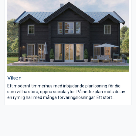
Viken
Ett modernt timmerhus med inbjudande planlösning för dig
som vill ha stora, öppna sociala ytor. På nedre plan möts du av
en rymlig hall med många förvaringslösningar. Ett stort
välkomnande kök som tillsammans med matrummet och
vardagsrummet i fil skapar förutsättningar för sociala
sammankomster. Många stora ljusinsläpp ger ljus och kontakt
med naturen utanför. På övre plan ryms den mer privata delen
med tre sovrum och stort allrum. Snedtak och öppet till nock
ger rymd åt övervåningen. En del av klädkammaren kan delas