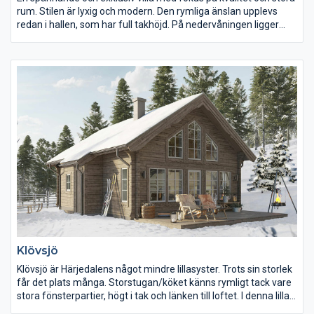
rum. Stilen är lyxig och modern. Den rymliga änslan upplevs
redan i hallen, som har full takhöjd. På nedervåningen ligger
kontor, vardagsrum och matrum i fil, alla med stora
fönsterdörrar mot gården. Köket är väl tilltaget med både köksö
och skafferi. På övervåningen finns ett allrum och fyra sovrum,
varav ett med stor walk in closet som leder till det egna
badrummet. Dessutom finns här ett större badrum med bastu.
Klövsjö
Klövsjö är Härjedalens något mindre lillasyster. Trots sin storlek
får det plats många. Storstugan/köket känns rymligt tack vare
stora fönsterpartier, högt i tak och länken till loftet. I denna lilla
pärla ryms två sovrum och möjlighet att avskilja ett till på loftet