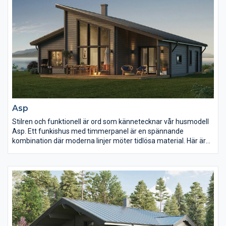
Asp
Stilren och funktionell är ord som kännetecknar vår husmodell
Asp. Ett funkishus med timmerpanel är en spännande
kombination där moderna linjer möter tidlösa material. Här är
gemenskapen central. Det stora allrummet, med generös
öppning till köket, länkar samman alla rummen. Modellen har
tre sovrum i fil. Loftet ger möjlighet till ett extra allrum, en mysig
spelhörna, bibliotek eller kanske en extra sovplats?
Kontoret/gästrummet kan lätt göras om till ett till WC/D och
förrådet intill badrummet kan göras om till bastu, om så
önskas.