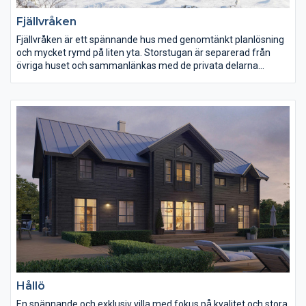
Fjällvråken
Fjällvråken är ett spännande hus med genomtänkt planlösning
och mycket rymd på liten yta. Storstugan är separerad från
övriga huset och sammanlänkas med de privata delarna
genom den rymliga hallen. De stora fönsterpartierna och
fönsterdörren öppnar upp till den takade altanen utanför och
binder samman ute och inne. Fyra sovrum ger möjlighet till
många bäddar för eget bruk eller för uthyrning.
Hållö
En spännande och exklusiv villa med fokus på kvalitet och stora