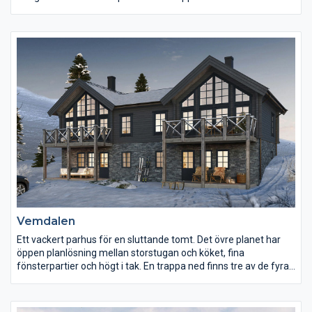
är. Modellen är inspirerad av klassiska timmerhus, men med en
modern touch. Huset är perfekt för den mindre familjen och
smälter fint in i de flesta miljöer.
Vemdalen
Ett vackert parhus för en sluttande tomt. Det övre planet har
öppen planlösning mellan storstugan och köket, fina
fönsterpartier och högt i tak. En trappa ned finns tre av de fyra
sovrummen, ett allrum och även en relaxavdelning med stor
bastu.