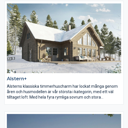
Alstern+
Alsterns klassiska timmerhuscharm har lockat många genom
åren och husmodellen är vår största i kategorin, med ett väl
tilltaget loft. Med hela fyra rymliga sovrum och stora
gemensamhetsutrymmen lockar det den stora familjen, eller
släkten som vill umgås tillsammans på semestern. Stora
fönsterareor och högt i tak skapar öppna, ljusa ytor att trivas
på.