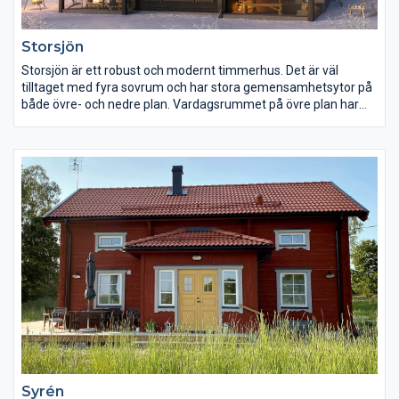
Storsjön
Storsjön är ett robust och modernt timmerhus. Det är väl
tilltaget med fyra sovrum och har stora gemensamhetsytor på
både övre- och nedre plan. Vardagsrummet på övre plan har
full takhöjd och fantastik utsikt genom de stora fönstren. Stilen
passar fint in i fjällmiljö, men med sitt moderna uttryck passar
modellen lika bra i stadsnära lägen.
Syrén