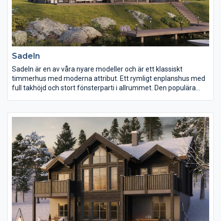
Sadeln
Sadeln är en av våra nyare modeller och är ett klassiskt
timmerhus med moderna attribut. Ett rymligt enplanshus med
full takhöjd och stort fönsterparti i allrummet. Den populära
öppna planlösningen mellan kök och allrum ger möjlighet till
gemenskap. Sadeln har fyra sovrum, ett mindre badrum med
dusch samt ett större som rymmer en bastu.