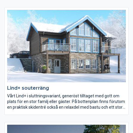
för extra bäddar. Kombinerat apparatrum och dusch/WC och
självklart en bastu.
Lind+ souterräng
Vårt Lind+ i sluttningsvariant, generöst tilltaget med gott om
plats för en stor familj eller gäster. På bottenplan finns förutom
en praktisk skidentré också en relaxdel med bastu och ett stort
allrum. På entréplan finns storstuga och kök i öppen planlösning
och två balkonger, som skapar ett skyddande tak till
uteplatserna under. De vackra panoramafönstren släpper in
mängder av ljus och ger samtidigt en oöverträffad utsikt.