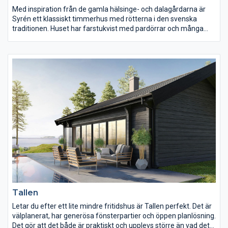
Med inspiration från de gamla hälsinge- och dalagårdarna är
Syrén ett klassiskt timmerhus med rötterna i den svenska
traditionen. Huset har farstukvist med pardörrar och många
fönster på traditionellt vis. Storstugans öppna planlösning ger
utrymme för gemenskap och trivsel. Huset förenar genuin
träkänsla med ett modernt och lättskött boende.
Tallen
Letar du efter ett lite mindre fritidshus är Tallen perfekt. Det är
välplanerat, har generösa fönsterpartier och öppen planlösning.
Det gör att det både är praktiskt och upplevs större än vad det