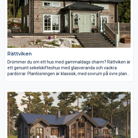
Rättviken
Drömmer du om ett hus med gammaldags charm? Rättviken är
ett genuint sekelskifteshus med glasveranda och vackra
pardörrar. Planlösningen är klassisk, med sovrum på övre plan
och gemensamhetsytor på nedre. En traditionell timmervilla
med moderna attribut. Rättviken är dåtid och nutid i skön
förening.