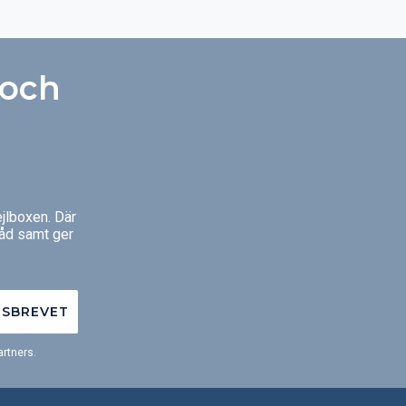
 och
jlboxen. Där
råd samt ger
TSBREVET
rtners.