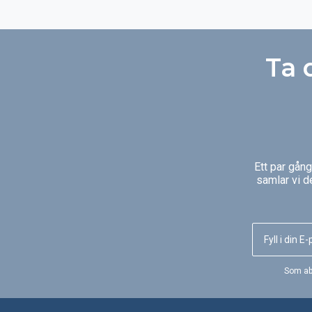
Ta 
Ett par gån
samlar vi d
Som ab