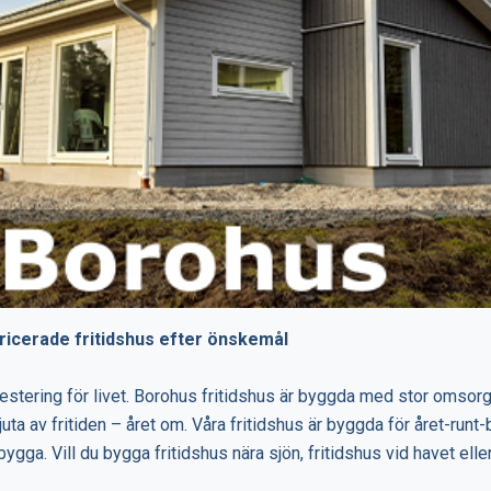
icerade fritidshus efter önskemål
vestering för livet. Borohus fritidshus är byggda med stor omsorg 
juta av fritiden – året om. Våra fritidshus är byggda för året-runt
 bygga. Vill du bygga fritidshus nära sjön, fritidshus vid havet ell