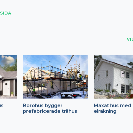
SIDA
VI
us
Borohus bygger
Maxat hus med 
prefabricerade trähus
elräkning