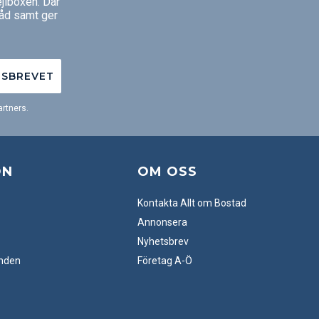
jlboxen. Där
råd samt ger
TSBREVET
rtners.
ON
OM OSS
Kontakta Allt om Bostad
Annonsera
Nyhetsbrev
anden
Företag A-Ö