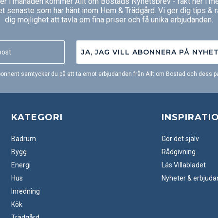
ger i månaden kommer Allt om Bostads Nyhetsbrev - rakt ner i me
et senaste som har hänt inom Hem & Trädgård. Vi ger dig tips & 
dig möjlighet att tävla om fina priser och få unika erbjudanden.
JA, JAG VILL ABONNERA PÅ NYHE
onnent samtycker du på att ta emot erbjudanden från Allt om Bostad och dess pa
KATEGORI
INSPIRATI
Badrum
Gör det själv
Bygg
Rådgivning
Energi
Läs Villabladet
Hus
Nyheter & erbjud
Inredning
Kök
Trädgård