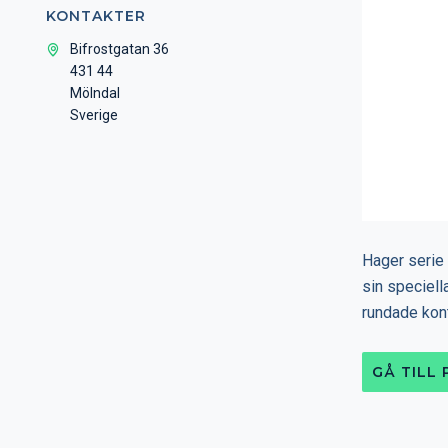
KONTAKTER
Bifrostgatan 36
431 44
Mölndal
Sverige
Hager serie 
sin speciell
rundade kont
GÅ TILL