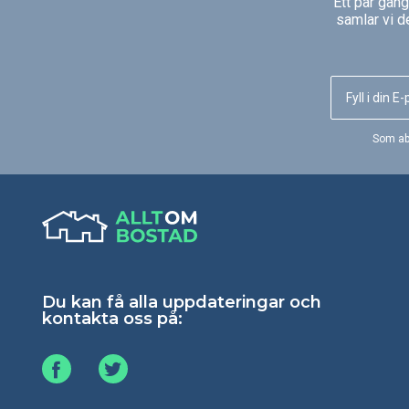
Ett par gån
samlar vi d
Som ab
Du kan få alla uppdateringar och
kontakta oss på: