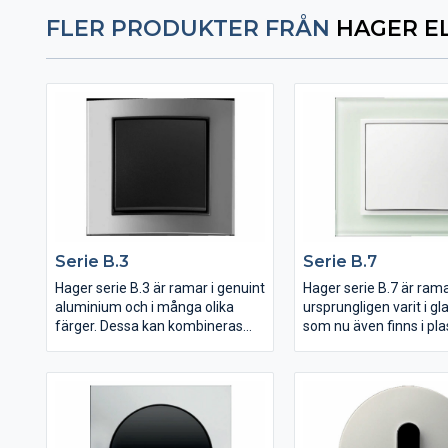
FLER PRODUKTER FRÅN
HAGER E
Se­rie B.3
Se­rie B.7
Hager serie B.3 är ramar i genuint
Hager serie B.7 är ram
aluminium och i många olika
ursprungligen varit i g
färger. Dessa kan kombineras
som nu även finns i plas
med vippor i ett flertal olika
stål och aluminium. De
färger. En innovation är B.3
kombineras med
ramar i svart, brun, guld och röd
vippor/centrumbrickor i 
anodiserad aluminium.
olika färger.