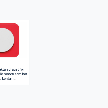
aktärsdraget för
1 är ramen som har
 kontur i
d en rund vippa.
 serie gällande
 kombinationer.