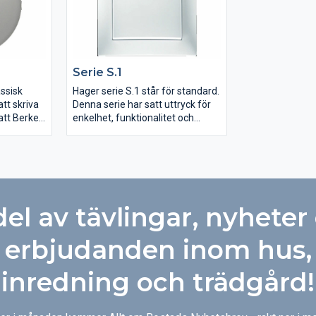
Se­rie S.1
assisk
Hager serie S.1 står för standard.
tt skriva
Denna serie har satt uttryck för
 att Berker
enkelhet, funktionalitet och
tidlöshet. Med dess kvalité har
serie S.1 naturligt utvecklats till
tradition
att bli standardval för både
för
bostäder och kommersiella
stort arv
fastigheter, vid renovering eller
h
nybyggnation.
del av tävlingar, nyheter
brytare i
dragen av
erie 1930.
erbjudanden inom hus,
 form och
inredning och trädgård!
lott som