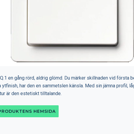
Q.1 en gång rörd, aldrig glömd. Du märker skillnaden vid första b
a ytfinish, har den en sammetslen känsla. Med sin jämna profil, l
ur är den estetiskt tilltalande.
 PRODUKTENS HEMSIDA