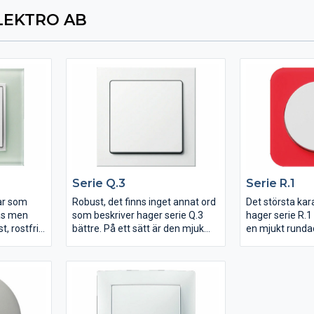
LEKTRO AB
Se­rie Q.3
Se­rie R.1
ar som
Robust, det finns inget annat ord
Det största kar
las men
som beskriver hager serie Q.3
hager serie R.
t, rostfritt
bättre. På ett sätt är den mjuk
en mjukt rundad
ssa kan
och len men på samma gång
kombination me
väldigt tålig och
Berker bredaste
ett flertal
motståndskraftig mot repor mm.
materialval och
Serien använder samma vippor &
centrumbrickor som serie Q.1.