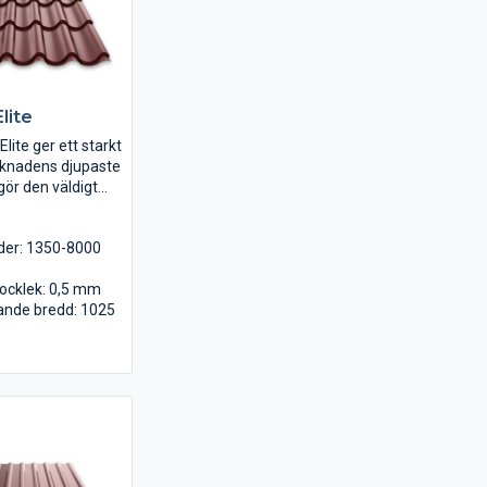
lite
lite ger ett starkt
rknadens djupaste
 gör den väldigt
 i 6 st kulörer.
der: 1350-8000
jocklek: 0,5 mm
ande bredd: 1025