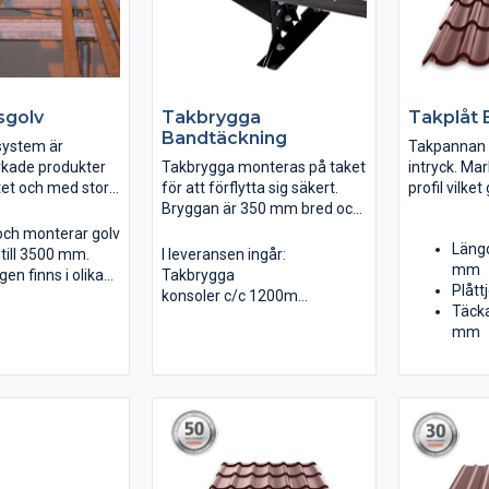
sgolv
Takbrygga
Takplåt E
Bandtäckning
system är
Takpannan E
erkade produkter
Takbrygga monteras på taket
intryck. Ma
tet och med stor
för att förflytta sig säkert.
profil vilket
. ELAVO golvsystem
Bryggan är 350 mm bred och
stabil. Finns
ällda krav på
har höga sparklister.
r och monterar golv
Läng
lv och datagolv
Konsolerna är justerbara och
till 3500 mm.
I leveransen ingår:
mm
.6-5.8 samt SS-
passa till alla taklutningar.
en finns i olika
Takbrygga
Plått
Takbryggan är godkänd som
konsoler c/c 1200mm
Täck
infästning för livlina.
Bultsatser
mm