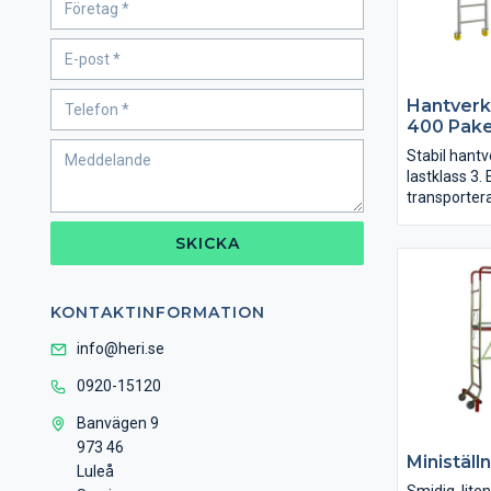
Hantverk
400 Pake
Stabil hantv
lastklass 3. 
transporter
Kan byggas u
Paketen ka
SKICKA
A+A+C eller
och B kan ä
fristående.
KONTAKTINFORMATION
info@heri.se
0920-15120
Banvägen 9
973 46
Ministäll
Luleå