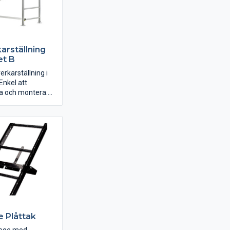
arställning
et B
erkarställning i
 Enkel att
a och montera.
upp till 2,2m.
n kombineras
r A+A+B. Paket A
även användas
 Plåttak