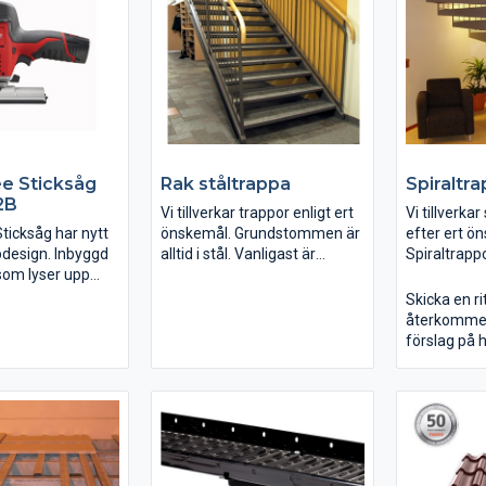
arbetsytan.
e Sticksåg
Rak ståltrappa
Spiraltr
2B
Vi tillverkar trappor enligt ert
Vi tillverkar
ticksåg har nytt
önskemål. Grundstommen är
efter ert ö
pdesign. Inbyggd
alltid i stål. Vanligast är
Spiraltrapp
om lyser upp
varmfözinkade trappor men
för allt til
 REDLINK
vi tillverkar även
Vi har tillve
Skicka en rit
ed
färdiglackade trappor.
sedan 1985.
återkommer
ingskydd i både
cirka 4 vecko
förslag på 
batteri ger
färdig prod
ut.
om är bäst i sin