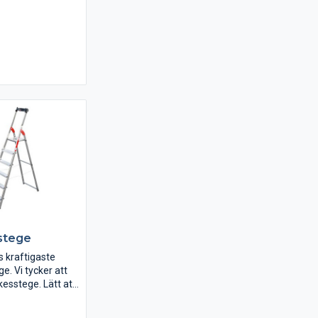
och
förning.
gar av stativ kan
öras i efterhand.
stege
 kraftigaste
e. Vi tycker att
kesstege. Lätt att
, praktisk hylla.
 är av