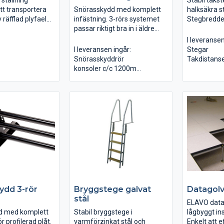
 ställning
Stabil taks
att transportera
Snörasskydd med komplett
halksäkra s
 räfflad plyfael
infästning. 3-rörs systemet
Stegbredde
tera och
passar riktigt bra in i äldre
Passar till a
 byggas upp till
miljöer. Rören är konisk i ena
I leveransen
en kan
änden vilket innebär ett
I leveransen ingår:
Stegar
A+A+C eller
enkelt montage. Alla våra
Snörasskyddrör
Takdistans
t A och B kan
snörasskydd är godkänd som
konsoler c/c 1200mm
Dubbla Infä
as fristående.
infästning av livlina.
Bultsatser
Bultsatser
Rostfria st
ydd 3-rör
Bryggstege galvat
Datagol
stål
ELAVO datag
d med komplett
Stabil bryggstege i
lågbyggt ins
r profilerad plåt.
varmförzinkat stål och
Enkelt att 