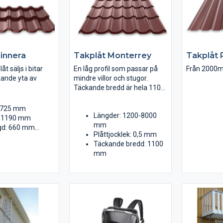
Finnera
Takplåt Monterrey
Takplåt 
åt säljs i bitar
En låg profil som passar på
Från 2000m
ande yta av
mindre villor och stugor.
Täckande bredd är hela 1100
mm vilket gör montaget
snabbt.
: 725 mm
Längder: 1200-8000
: 1190 mm
mm
ngd: 660 mm
Plåttjocklek: 0,5 mm
redd: 1140 mm
Täckande bredd: 1100
: 0,5 mm
mm