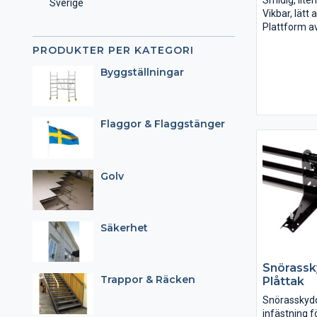
Smidig, liten
Sverige
Vikbar, lätt 
Plattform av
att transpor
PRODUKTER PER KATEGORI
montera. Kan
2,2m. Paket
Byggställningar
kombineras 
A+A+B. Pake
även använd
Flaggor & Flaggstänger
Golv
Säkerhet
Snörassk
Trappor & Räcken
Plåttak
Snörasskyd
infästning fö