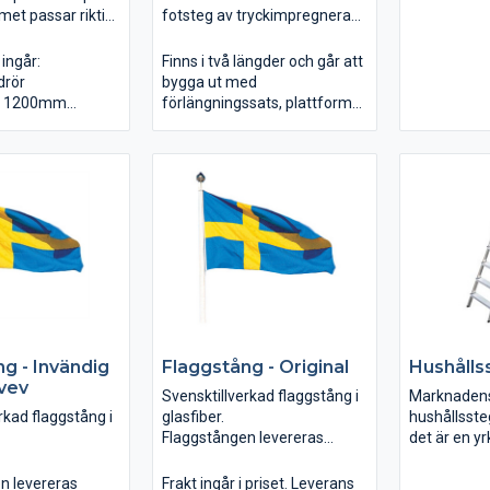
met passar riktigt
fotsteg av tryckimpregnerad
utrustning 
e miljöer. Rören är
furu.
kabelgenom
 änden vilket
Förstärknin
 ingår:
Finns i två längder och går att
 enkelt montage.
vid behov g
drör
bygga ut med
örasskydd är
/c 1200mm
förlängningssats, plattform
 infästning av
ofil och rostfri
och gångjärn för enkel
uppfällning.
g - Invändig
Flaggstång - Original
Hushålls
 vev
Svensktillverkad flaggstång i
Marknadens
rkad flaggstång i
glasfiber.
hushållssteg
Flaggstången levereras
det är en yr
komplett med kula, lina,
bära med sig
knape och markfäste för
Plattformen
n levereras
Frakt ingår i priset. Leverans