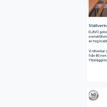
Ställverk
ELAVO golv
svensktillv
av hög kvali
flexibilitet
uppfyller st
Vi tillverka
ställverksgo
från 80 mm 
enligt BBR 5
Ytbeläggning
EN 12825.
material.