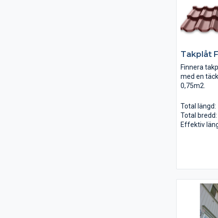
Takplåt 
Finnera takpl
med en täck
0,75m2.
Total längd
Total bredd
Effektiv lä
Täckande b
Plåttjocklek