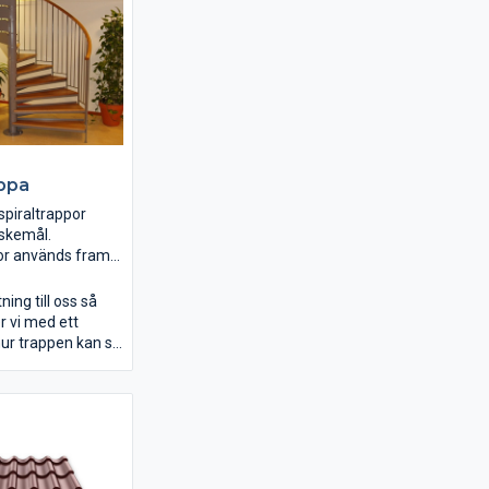
appa
 spiraltrappor
nskemål.
or används fram
l utrymmningsvägar.
rkat spiraltrappor
ning till oss så
 Leveranstiden är
 vi med ett
r från ritning till
hur trappen kan se
ukt.