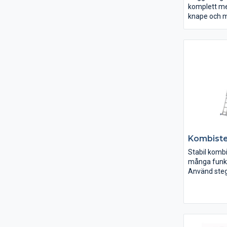
komplett med
knape och m
ingjutning.
Kombist
Stabil komb
många funk
Använd ste
enkelstege,
eller fristå
Stegfot Typ