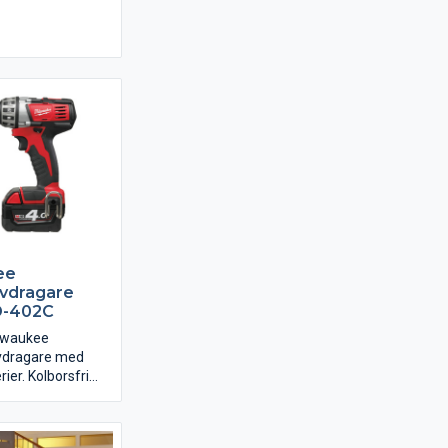
ssad aluminium.
ee
vdragare
D-402C
ilwaukee
uvdragare med
rier. Kolborsfri
för den snabbare
e. inbyggd LED-
lyser upp