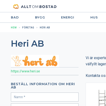
BAD
BYGG
ENERGI
HUS
HEM
FÖRETAG
HERI AB
Heri AB
Vi är expert
välfyllt lag
https://www.heri.se
Kontakta oss 
BESTÄLL INFORMATION OM HERI
AB