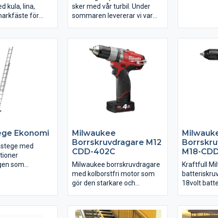
ingjutning.
mönsterpre
 kula, lina,
sker med vår turbil. Under
arkfäste för
sommaren levererar vi var
annan vecka.
Långtradare skall kunna
komma fram till
arbetsplatsen.
Vi lämnar 10 års garanti på
alla flaggstänger.
ege Ekonomi
Milwaukee
Milwauk
Borrskruvdragare M12
Borrskru
istege med
CDD-402C
M18-CD
tioner
gen som
Milwaukee borrskruvdragare
Kraftfull M
 utskjutsstege
med kolborstfri motor som
batteriskr
endestege
gör den starkare och
18volt batte
 2 ingår
snabbare. 12 volt batterier.
motor som 
Inbyggd LED-lampa som lyser
och starkar
upp arbetsytan.
lampa som 