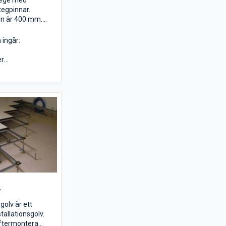
tege med
tegpinnar.
n är 400 mm.
lla taklutningar.
 ingår:
er
stningar
aps
v
olv är ett
tallationsgolv.
eftermontera