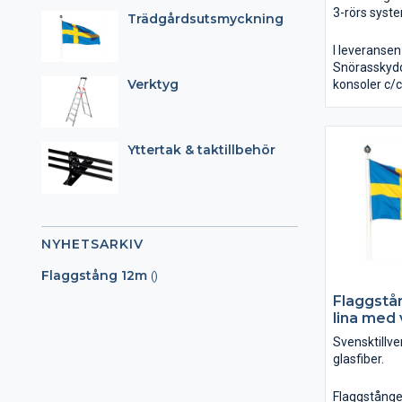
3-rörs syste
Trädgårdsutsmyckning
bra in i äldr
konisk i ena
I leveransen
innebär ett
Snörasskyd
Alla våra sn
Verktyg
konsoler c
godkänd som
Infästningspr
livlina.
staps
Bultsatser.
Yttertak & taktillbehör
NYHETSARKIV
Flaggstång 12m
()
Flaggstån
lina med
Svensktillve
glasfiber.
Flaggstånge