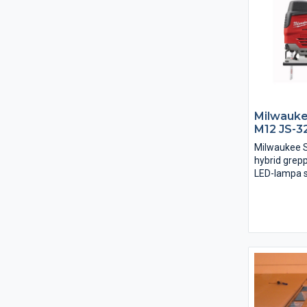
Milwauke
M12 JS-3
Milwaukee S
hybrid grep
LED-lampa s
arbetsytan.
elektonik m
överbelastn
verktyg och 
hållbarhet s
klass.