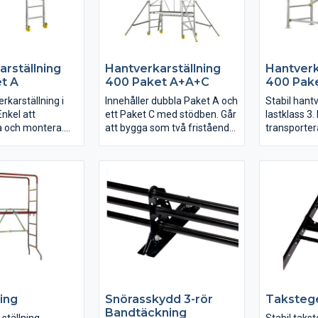
arställning
Hantverkarställning
Hantverk
t A
400 Paket A+A+C
400 Pak
erkarställning i
Innehåller dubbla Paket A och
Stabil hantv
Enkel att
ett Paket C med stödben. Går
lastklass 3.
a och montera.
att bygga som två fristående
transporter
pp till 2,2m.
ställningar med hjul eller
Kan byggas 
n kombineras
kombineras till en högre
Paketen ka
 A+A+B. Paket A
ställning.
A+A+C elle
ven användas
och B kan 
fristående.
ning
Snörasskydd 3-rör
Takstege
Bandtäckning