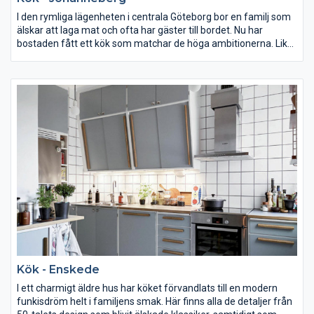
I den rymliga lägenheten i centrala Göteborg bor en familj som
älskar att laga mat och ofta har gäster till bordet. Nu har
bostaden fått ett kök som matchar de höga ambitionerna. Lika
praktiskt som ett professionellt restaurangkök, men samtidigt
hemtrevligt och välkomnande. Med noga utvalda detaljer och
funktionell teknik har detta blivit ett kök där man gärna stannar
länge.
Kök - Enskede
I ett charmigt äldre hus har köket förvandlats till en modern
funkisdröm helt i familjens smak. Här finns alla de detaljer från