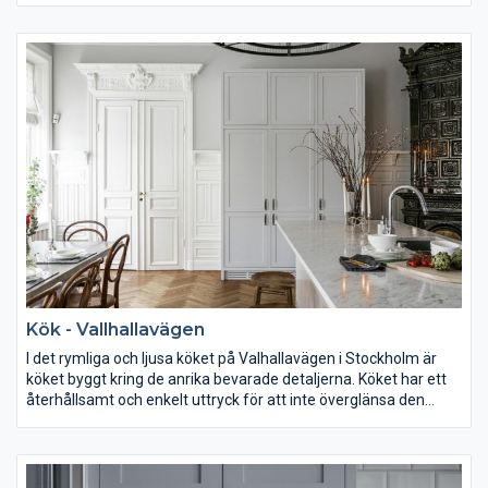
genomgående material för kök, förvaring och badrum. De tåliga
bänkskivorna i granit ger ytor som är lätta att umgås kring och
en yta som väl hanterar både spill och en passion för
matlagning. I köket finns flera infällda skärbrädor som även
fungerar som utdragbara avlastningsytor när saker och ting
plockas in och ut ur vitrin och skafferi.
Kök - Vallhallavägen
I det rymliga och ljusa köket på Valhallavägen i Stockholm är
köket byggt kring de anrika bevarade detaljerna. Köket har ett
återhållsamt och enkelt uttryck för att inte överglänsa den
utsmyckade kakelugnen och detaljrikedomen i stuckaturen och
panelen på väggarna. Luckorna har en spegel och en rak profil
för att addera en stram och modern känsla. Lådfronterna är
släta med handtag i krom och svart läder för ett taktilt och