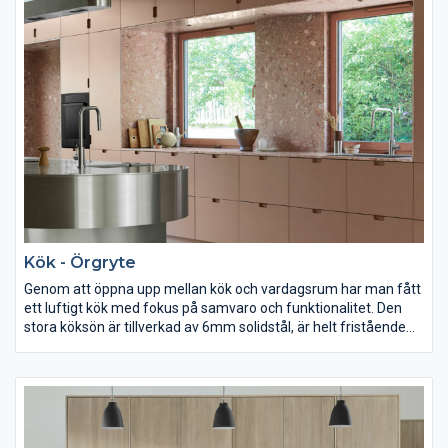
Tillsammans med de svala kulörerna skapas så en röd tråd
som går genom hela hemmet.
Kök - Örgryte
Genom att öppna upp mellan kök och vardagsrum har man fått
ett luftigt kök med fokus på samvaro och funktionalitet. Den
stora köksön är tillverkad av 6mm solidstål, är helt fristående
och med sina runda former utgör den ett spännande möte
mellan de olika materialen och formerna i köket.