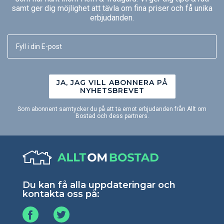
samt ger dig möjlighet att tävla om fina priser och få unika
erbjudanden.
JA, JAG VILL ABONNERA PÅ
NYHETSBREVET
Som abonnent samtycker du på att ta emot erbjudanden från Allt om
Bostad och dess partners.
Du kan få alla uppdateringar och
kontakta oss på: