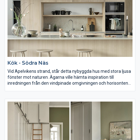
Kök - Södra Näs
Vid Apelvikens strand, står detta nybyggda hus med stora ljusa
fönster mot naturen. Ägarna ville hämta inspiration till
inredningen från den vindpinade omgivningen och horisontens
vackra färgskala. Så också när det var dags för nytt kök.