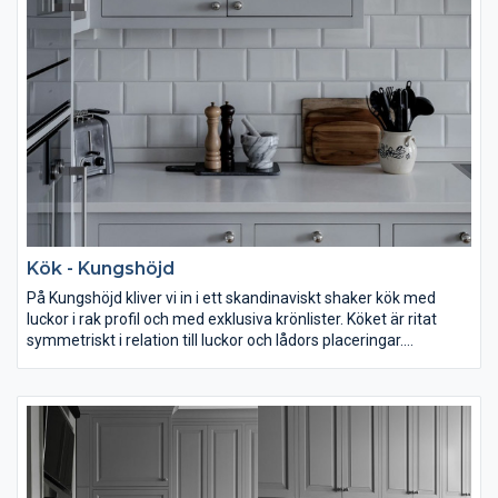
exklusivt grepp. Lådorna är tillverkade i massiv ek och
stommarna enkelt vita i sitt utförande.
Kök - Kungshöjd
På Kungshöjd kliver vi in i ett skandinaviskt shaker kök med
luckor i rak profil och med exklusiva krönlister. Köket är ritat
symmetriskt i relation till luckor och lådors placeringar.
Bänkskivan är i vit komposit med specialritad fläkt. Knopparna
är kromade och den balanserade symmetrin skapar ett lugn
med många möjligheter till förvaring. Köket på Kungshöjd är
ritat efter den tidstypiska stil som fanns då huset byggdes och
efter gammal tradition. Med moderna materialval som
komposit och tidsenliga detaljer skapas en intressant atmosfär
av tradition och samtid.