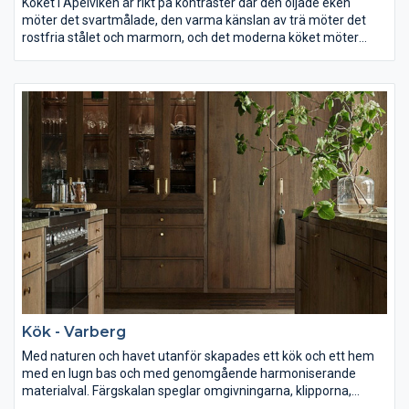
Köket i Apelviken är rikt på kontraster där den oljade eken
möter det svartmålade, den varma känslan av trä möter det
rostfria stålet och marmorn, och det moderna köket möter
charmen i det gamla huset.
Kök - Varberg
Med naturen och havet utanför skapades ett kök och ett hem
med en lugn bas och med genomgående harmoniserande
materialval. Färgskalan speglar omgivningarna, klipporna,
träden och havet. Köket består av massiv ek som är ett