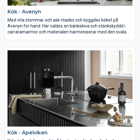
Kök - Avenyn
Med vita stommar och ask ritades och byggdes köket på
Avenyn för hand. Här valdes en bänkskiva och stänkskyddd i
carraramarmor och materialen harmoniserar med den svala
färgskalan i våningen i centrala Göteborg. Sockeln är indragen
med ett rakt avslut som inte tar någon fokus ifrån den
dekorativa stuckaturen och de gedigna materialen som tydligt
lyfts fram. Askens svala och mjuka grå ton övergår i den
levande marmorn på både bänkskiva, köksö och som
stänkskydd istället för kakel. Lådorna är av massiv ek och är
försinkade. Skåpens insida målade i en mellangrå ton för att
skapa ett djup till de vita och ljust grå nyanserna.
Kök - Apelviken