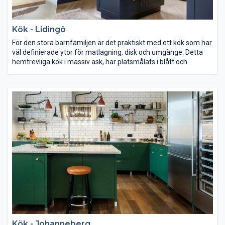
Kök - Lidingö
För den stora barnfamiljen är det praktiskt med ett kök som har
väl definierade ytor för matlagning, disk och umgänge. Detta
hemtrevliga kök i massiv ask, har platsmålats i blått och
utrustats med en rejäl kyl och frys från Fisher & Paykel, spis
från Smeg och fläkt från Fjäråskupan. Inredning i oljad ek
skapar en fin kontrast när skafferiskåpet öppnas och beslagen
från B & B Sweden förstärker den klassiska känslan.
Kök - Johanneberg