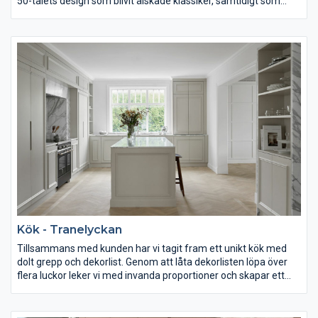
50-talets design som blivit älskade klassiker, samtidigt som
köket rymmer den nutida teknik som gör vardagen praktisk.
Resultatet har blivit ett härligt retrokök där form och funktion
samspelar perfekt.
Kök - Tranelyckan
Tillsammans med kunden har vi tagit fram ett unikt kök med
dolt grepp och dekorlist. Genom att låta dekorlisten löpa över
flera luckor leker vi med invanda proportioner och skapar ett
kök som är både klassiskt och nyskapande. Dekorlisterna är
återkommande i hela hemmet och återfinns även på
bröstpaneler, golv- och taklister samt dörrar och fönster.