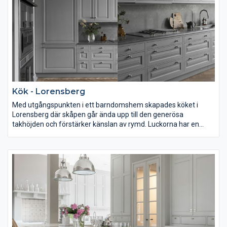
Kök - Lorensberg
Med utgångspunkten i ett barndomshem skapades köket i
Lorensberg där skåpen går ända upp till den generösa
takhöjden och förstärker känslan av rymd. Luckorna har en
diamantprofil och köket har ritats för att uppnå balans och
symmetri. Kalksten pryder bänkskivor och stänkskydd och har
en dekorativ profil som avslut. Här är all förvaring dold och till
vänster om spisen finns push-förvaring för plåtar och brickor.
Försinkade lådor i massiv ek och försedda med mjuk filt
invändigt. Beslagen är i krom och mot taket möter köket en
krönlist i enkel profil. Lorensberg är ett ståtligt och traditionellt
kök med gott om dold förvaring och klassisk karaktär i en grå
sofistikerad nyans.