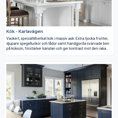
Kök - Karlavägen
Vackert, specialtillverkat kök i massiv ask. Extra tjocka fronter,
djupare spegelluckor och lådor samt handgjorda svarvade ben
på köksön, förstärker känslan och ger kontrast mot den raka
profilen. Dubbla diskmaskiner och diskhoar förenklar gästfrihet
både till vardags och till fest. Vinrummet i det gamla
hisschaktet bidrar till den unika karaktären.