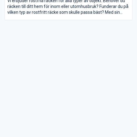
Vi erbjuder rostfria räcken för alla typer av objekt. Behöver du
räcken till ditt hem för inom eller utomhusbruk? Funderar du på
vilken typ av rostfritt räcke som skulle passa bäst? Med sin
klassiska design ger ett rostfritt räcke ett luftig och stilrent
intryck. Rostfria räcken passar såväl utomhus som inomhus
och är lätta att underhålla och hålla rena. För utomhusbruk är
det populärt att montera stålräcket på altanen eller på
stenmuren vid ingången. Inomhus är det modernt att ha
stålräcken som skärmar av vid nivåskillnader eller vid en trappa.
Oavsett var du väljer att montera ditt räcke så lämpar det sig
lika bra både utom och inomhus.