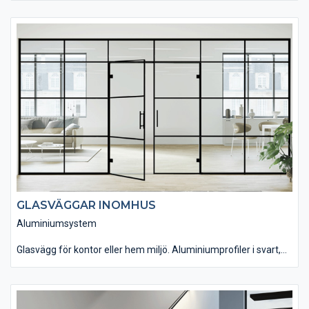
Beställ endast glasdörr med beslag om du har egen befintlig trä
karm.
GLASVÄGGAR INOMHUS
Aluminiumsystem
Glasvägg för kontor eller hem miljö. Aluminiumprofiler i svart,
vitt eller natur eloxerat.
Välj med enkeldörr, dubbeldörr eller skjutdörr. Klart. frostat eller
grått glas.
Dörrar med nyckel, kodlås eller dubbeldörrar med handtag.