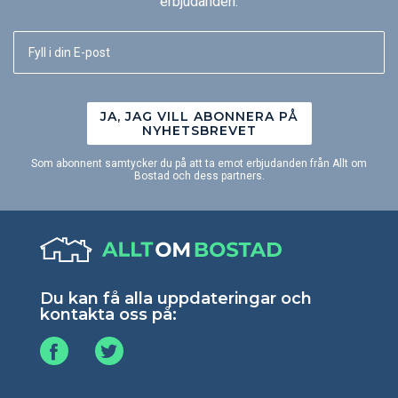
erbjudanden.
JA, JAG VILL ABONNERA PÅ
NYHETSBREVET
Som abonnent samtycker du på att ta emot erbjudanden från Allt om
Bostad och dess partners.
Du kan få alla uppdateringar och
kontakta oss på: