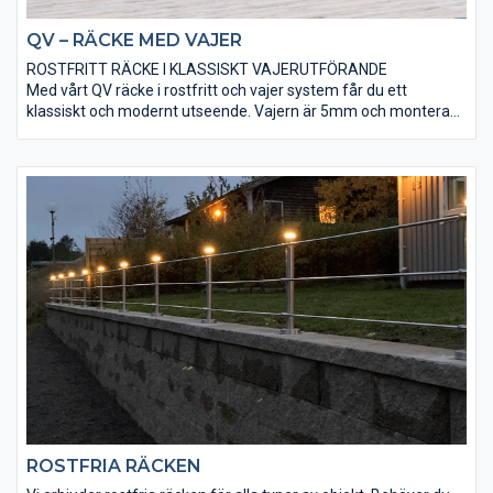
QV – RÄCKE MED VAJER
ROSTFRITT RÄCKE I KLASSISKT VAJERUTFÖRANDE
Med vårt QV räcke i rostfritt och vajer system får du ett
klassiskt och modernt utseende. Vajern är 5mm och monteras i
öglor på utsidan av stolparna i vajerspännare.
ROSTFRIA RÄCKEN