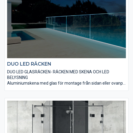
DUO LED RÄCKEN
DUO LED GLASRÄCKEN- RÄCKEN MED SKENA OCH LED
BELYSNING
Aluminiumskena med glas för montage från sidan eller ovanpå
bjälklag. Glaset är justerbart efter montage vilket gör att denna
modellen kan monteras utan handledare.
LED belysning i skenan som lyser upp glasen.