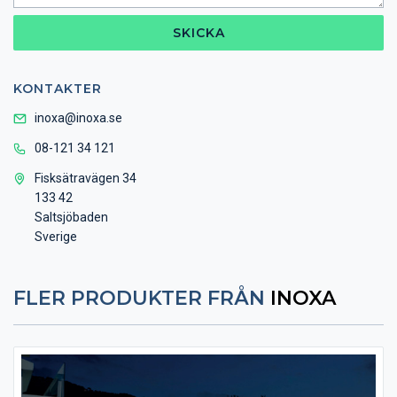
SKICKA
KONTAKTER
inoxa@inoxa.se
08-121 34 121
Fisksätravägen 34
133 42
Saltsjöbaden
Sverige
FLER PRODUKTER FRÅN
INOXA