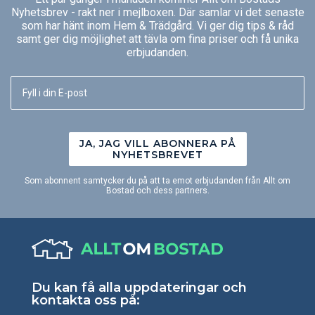
Nyhetsbrev - rakt ner i mejlboxen. Där samlar vi det senaste
som har hänt inom Hem & Trädgård. Vi ger dig tips & råd
samt ger dig möjlighet att tävla om fina priser och få unika
erbjudanden.
JA, JAG VILL ABONNERA PÅ
NYHETSBREVET
Som abonnent samtycker du på att ta emot erbjudanden från Allt om
Bostad och dess partners.
Du kan få alla uppdateringar och
kontakta oss på: