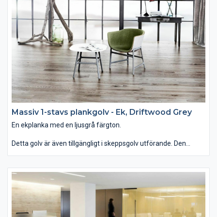
Massiv 1-stavs plankgolv - Ek, Driftwood Grey
En ekplanka med en ljusgrå färgton.
Detta golv är även tillgängligt i skeppsgolv utförande. Den
svarta neoprenlisten som placerats mellan golvbrädorna ger en
maritim känsla åt golvet.