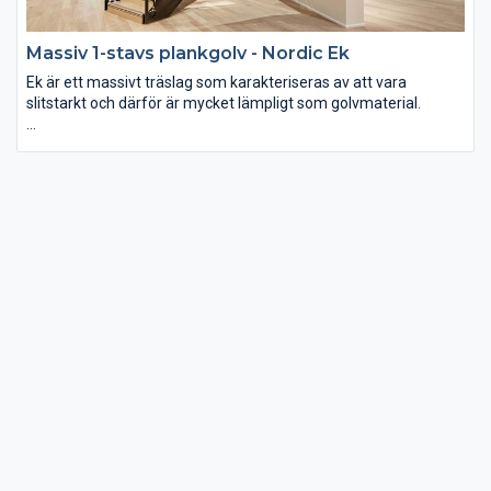
Massiv 1-stavs plankgolv - Nordic Ek
Ek är ett massivt träslag som karakteriseras av att vara
slitstarkt och därför är mycket lämpligt som golvmaterial.
Träslaget har en varm gyllene lyster, en intressant
ådringsstruktur och med tiden ger det naturliga åldrandet ett
autentiskt utseende. Lätt vittonad vilket ger golvet ett
skandinaviskt touch.