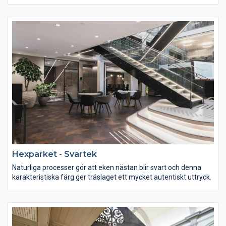
avpassat som golv. Ek har ett varmt gyllene utryck, intressant
ådring och kommer med åren att få en fantastisk patina.
Hexparket - Svartek
Naturliga processer gör att eken nästan blir svart och denna
karakteristiska färg ger träslaget ett mycket autentiskt uttryck.