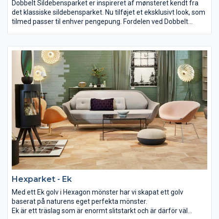
Dobbelt Sildebensparket er inspireret af mønsteret kendt fra
det klassiske sildebensparket. Nu tilføjet et eksklusivt look, som
tilmed passer til enhver pengepung. Fordelen ved Dobbelt
Sildebensparket er, at der spares en fordyrende arbejdsgang,
fordi gulvet ikke skal slibes, spartles og overfladebehandles
efter installation – det leveres nemlig med en slidstærk
overflade allerede fra frabrik. Denne proces minimerer
ligeledes støvgener under installation.
Hexparket - Ek
Med ett Ek golv i Hexagon mönster har vi skapat ett golv
baserat på naturens eget perfekta mönster.
Ek är ett träslag som är enormt slitstarkt och är därför väl