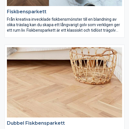
Fiskbensparkett
Från kreativa invecklade fiskbensmönster till en blandning av
olika träslag kan du skapa ett långvarigt golv som verkligen ger
ett rum liv. Fiskbensparkett är ett klassiskt och tidlöst trägolv
som alltid kommer att vara ett populärt val. Fiskbensparketten
förmedlar ett väldigt exklusivt och sobert intryck, en tidlös
klassiker helt enkelt som många generationer kan njuta av.
Dubbel Fiskbensparkett