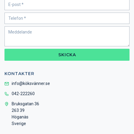
SKICKA
KONTAKTER
info@köksvänner.se
042-222260
Bruksgatan 36
263 39
Höganäs
Sverige