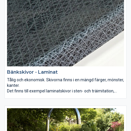
Bänkskivor - Laminat
Tålig och ekonomisk. Skivorna finns i en mängd färger, mönster,
kanter.
Det finns till exempel laminatskivor i sten- och träimitation,
enfärgat, högblankt, mönstrat och matt. Materialet är
underhållsfritt, spiller du på det är det bara att torka av med en
trasa och rengöringsmedel