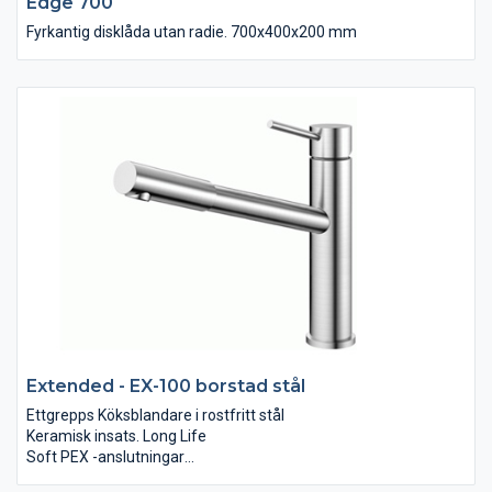
Edge 700
Fyrkantig disklåda utan radie. 700x400x200 mm
Extended - EX-100 borstad stål
Ettgrepps Köksblandare i rostfritt stål
Keramisk insats. Long Life
Soft PEX -anslutningar
Svängbar pip 160 grader