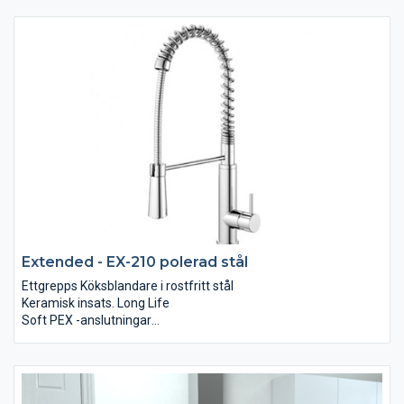
Utdragbar handdusch 430 mm
Extended - EX-210 polerad stål
Ettgrepps Köksblandare i rostfritt stål
Keramisk insats. Long Life
Soft PEX -anslutningar
Svängbar pip 160 grader
Utdragbar handdusch 460 mm