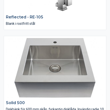
Reflected - RE-105
Blank i rostfritt stål
Solid 500
Diskbänk för 600 mm skåp, fyrkantig disklåda. Invändig radie 10