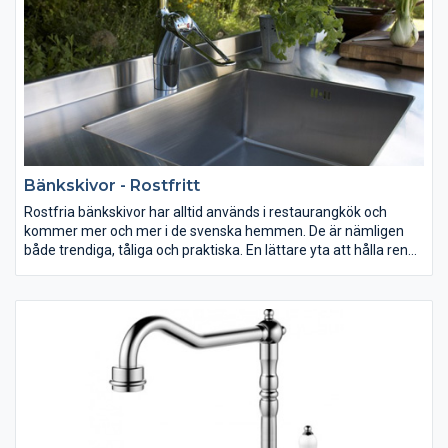
Bänkskivor - Rostfritt
Rostfria bänkskivor har alltid används i restaurangkök och
kommer mer och mer i de svenska hemmen. De är nämligen
både trendiga, tåliga och praktiska. En lättare yta att hålla ren
finns nästan inte. Vår rostfira bänkar tillverkas på en stabil icke
organiskt skiva, det gör att du inte behöver vara orolig att skivan
ska blir fuktskadad.