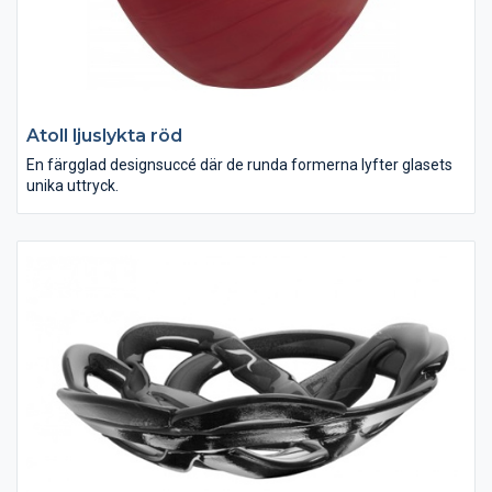
Atoll ljuslykta röd
En färgglad designsuccé där de runda formerna lyfter glasets
unika uttryck.