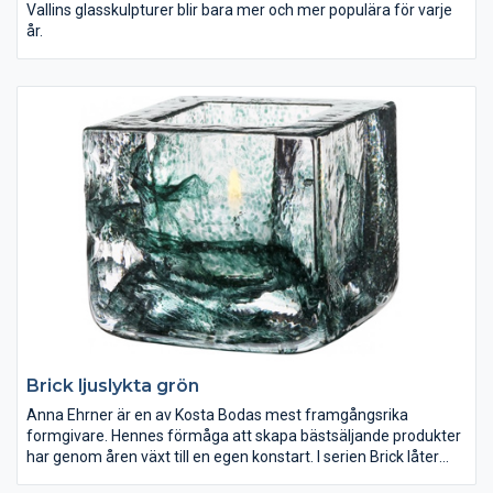
Vallins glasskulpturer blir bara mer och mer populära för varje
år.
Brick ljuslykta grön
Anna Ehrner är en av Kosta Bodas mest framgångsrika
formgivare. Hennes förmåga att skapa bästsäljande produkter
har genom åren växt till en egen konstart. I serien Brick låter
hon glaset få en prägel av den grafiskt distinkta tegelstenen,