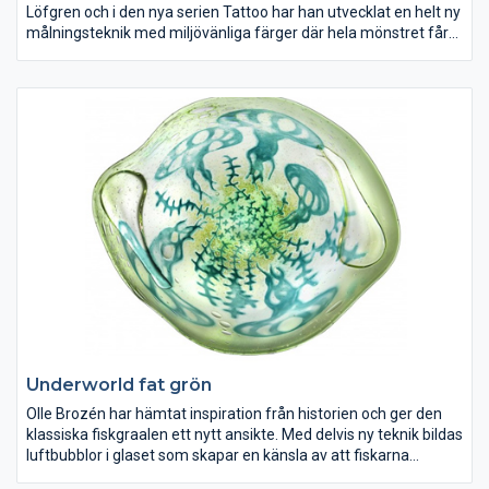
Löfgren och i den nya serien Tattoo har han utvecklat en helt ny
målningsteknik med miljövänliga färger där hela mönstret får
ett stämplat uttryck. Det blir detaljrikt, transparent och rockigt r
Underworld fat grön
Olle Brozén har hämtat inspiration från historien och ger den
klassiska fiskgraalen ett nytt ansikte. Med delvis ny teknik bildas
luftbubblor i glaset som skapar en känsla av att fiskarna
simmar i vasen. Nytt för i år är de stolta sjöhästarna!