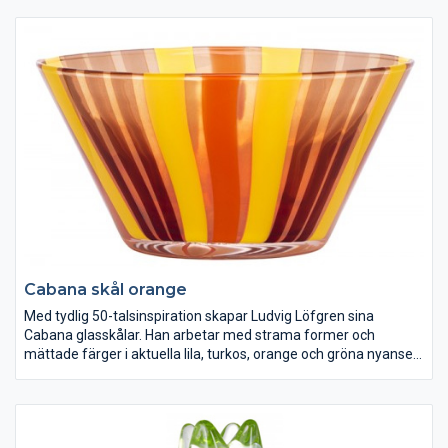
men med glasets
Cabana skål orange
Med tydlig 50-talsinspiration skapar Ludvig Löfgren sina
Cabana glasskålar. Han arbetar med strama former och
mättade färger i aktuella lila, turkos, orange och gröna nyanser.
Färgade glasstavar smälts samman, formas och blåses upp.
Mönstret för tankarna till ett vasstak på en Cabana till skydd
mot solen vid någon varm strand.