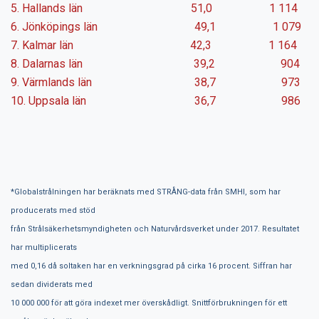
5. Hallands län 51,0 1 114
6. Jönköpings län 49,1 1 079
7. Kalmar län 42,3 1 164
8. Dalarnas län 39,2 904
9. Värmlands län 38,7 973
10. Uppsala län 36,7 986
*Globalstrålningen har beräknats med STRÅNG-data från SMHI, som har
producerats med stöd
från Strålsäkerhetsmyndigheten och Naturvårdsverket under 2017. Resultatet
har multiplicerats
med 0,16 då soltaken har en verkningsgrad på cirka 16 procent. Siffran har
sedan dividerats med
10 000 000 för att göra indexet mer överskådligt. Snittförbrukningen för ett