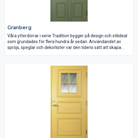
Granberg
Våra ytterdörrar i serie Tradition bygger på design och stilideal
som grundades för flera hundra år sedan. Användandet av
spröjs, speglar och dekorlister var den tidens sätt att skapa
vackra entréer och allt var genomsyrat av hanverksglädje och
mycket stort kunnande.