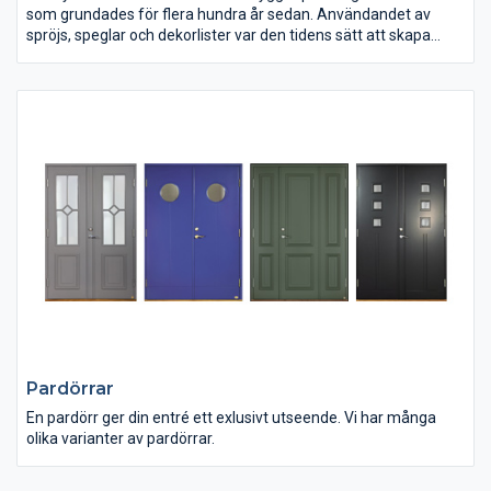
som grundades för flera hundra år sedan. Användandet av
spröjs, speglar och dekorlister var den tidens sätt att skapa
vackra entréer och allt var genomsyrat av hanverksglädje och
mycket stort kunnande.
Pardörrar
En pardörr ger din entré ett exlusivt utseende. Vi har många
olika varianter av pardörrar.