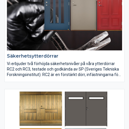
Säkerhetsytterdörrar
Vi erbjuder två förhöjda säkerhetsnivåer på våra ytterdörrar
RC2 och RC3, testade och godkända av SP (Sveriges Tekniska
Forskningsinstitut). RC2 är en förstärkt dörr, infästningarna för
gångjärn och slutbleck är kraftigare och förstärkta. RC3 har en
högre säkerhetnivå och är ytterligare förstärkt med bl.a. 3-
punktslås, se mer på specifikationen nedan. Bägge nivåerna
går att få på samtliga modeller av enkeldörrar, både med och
utan glas.