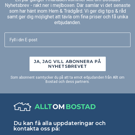
Nyhetsbrev - rakt ner i mejlboxen. Där samlar vi det senaste
som har hänt inom Hem & Trädgård. Vi ger dig tips & råd
samt ger dig möjlighet att tävla om fina priser och få unika
erbjudanden.
JA, JAG VILL ABONNERA PÅ
NYHETSBREVET
Som abonnent samtycker du på att ta emot erbjudanden från Allt om
Bostad och dess partners.
Du kan få alla uppdateringar och
kontakta oss på: