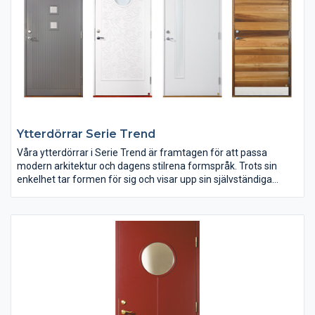
Ytterdörrar Serie Trend
Våra ytterdörrar i Serie Trend är framtagen för att passa
modern arkitektur och dagens stilrena formspråk. Trots sin
enkelhet tar formen för sig och visar upp sin självständiga
design, sina spännande materialval och utmanande färger.
Serien banar väg för framtiden och inspirerar till nya, vågade
val. Vi törs nog lova att du hittar minst en favorit, sannolikt flera.