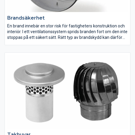
Brandsäkerhet
En brand innebär en stor risk för fastigheters konstruktion och
interiör. I ett ventilationssystem sprids branden fort om den inte
stoppas på ett säkert sätt. Rätt typ av brandskydd kan därför
vara en avgörande faktor om olyckan är framme. Med våra
brandspjäll och styrsystem skapar du rätt förutsättningar när
det gäller brandsäkerhet i ventilationssystem.
Takhuvar