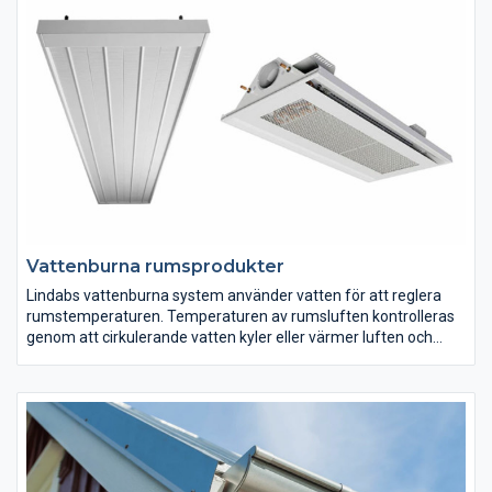
Vattenburna rumsprodukter
Lindabs vattenburna system använder vatten för att reglera
rumstemperaturen. Temperaturen av rumsluften kontrolleras
genom att cirkulerande vatten kyler eller värmer luften och
skapar på så sätt ett behagligt inomhusklimat. De vattenburna
lösningarna inkluderar egenkonvektions- eller tilluftsbafflar, kyl-
och värmepaneler, fasadapparater, reglerutrustning och
belysningsfunktion i några av bafflarna.