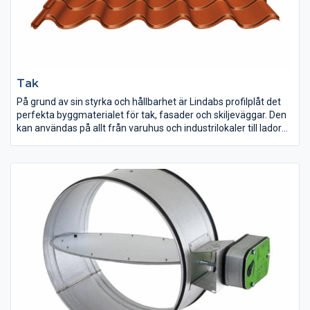
Tak
På grund av sin styrka och hållbarhet är Lindabs profilplåt det
perfekta byggmaterialet för tak, fasader och skiljeväggar. Den
kan användas på allt från varuhus och industrilokaler till lador
och stall. Det fungerar också utmärkt på små bostadshus som
enfamiljshus och garage.