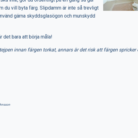
m du vill byta färg. Slipdamm är inte så trevligt
å använd gärna skyddsglasögon och munskydd
r det bara att börja måla!
jpen innan färgen torkat, annars är det risk att färgen spricker 
ohnsson