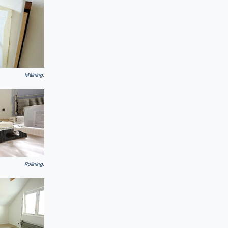
Målning.
Rollning.