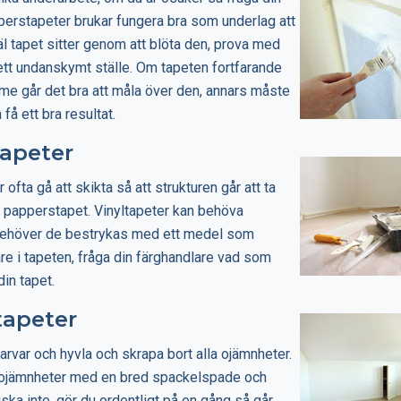
perstapeter brukar fungera bra som underlag att
äl tapet sitter genom att blöta den, prova med
å ett undanskymt ställe. Om tapeten fortfarande
imme går det bra att måla över den, annars måste
 få ett bra resultat.
tapeter
 ofta gå att skikta så att strukturen går att ta
ig papperstapet. Vinyltapeter kan behöva
 behöver de bestrykas med ett medel som
re i tapeten, fråga din färghandlare vad som
din tapet.
tapeter
rvar och hyvla och skrapa bort alla ojämnheter.
 ojämnheter med en bred spackelspade och
ka inte, gör du ordentligt på en gång så går