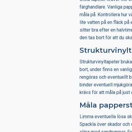
färghandlare. Vanliga pap
måla på. Kontrollera hur v
lite vatten på en fläck p
sitter bra efter en halvt
den tas bort för att du ska
Strukturvinyl
Strukturvinyltapeter brukar
bort, under finns en vanl
rengöras och eventuellt
binder eventuell mjukgöra
krävs för att måla på just 
Måla pappers
Limma eventuella lösa ska
Spackla över skador och
slipa med sandpapper. Fus