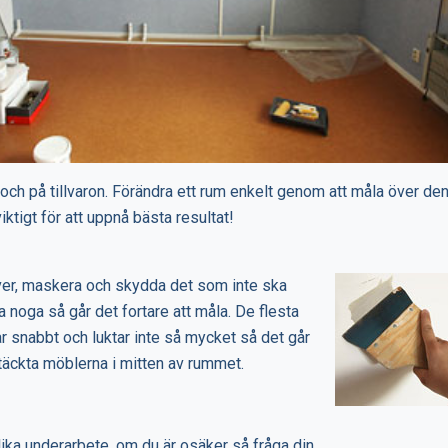
- och på tillvaron. Förändra ett rum enkelt genom att måla över den
iktigt för att uppnå bästa resultat!
ver, maskera och skydda det som inte ska
noga så går det fortare att måla. De flesta
 snabbt och luktar inte så mycket så det går
rtäckta möblerna i mitten av rummet.
olika underarbete, om du är osäker så fråga din