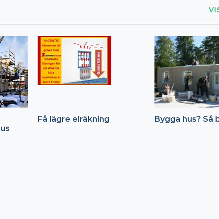
VI
Få lägre elräkning
Bygga hus? Så b
hus