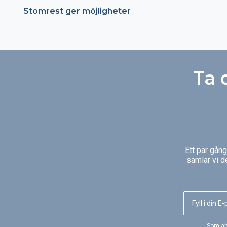
Stomrest ger möjligheter
Ta 
Ett par gån
samlar vi d
Som ab