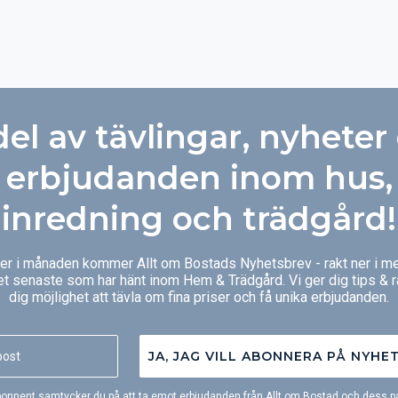
del av tävlingar, nyheter
erbjudanden inom hus,
inredning och trädgård!
ger i månaden kommer Allt om Bostads Nyhetsbrev - rakt ner i me
et senaste som har hänt inom Hem & Trädgård. Vi ger dig tips & 
dig möjlighet att tävla om fina priser och få unika erbjudanden.
JA, JAG VILL ABONNERA PÅ NYHE
onnent samtycker du på att ta emot erbjudanden från Allt om Bostad och dess pa