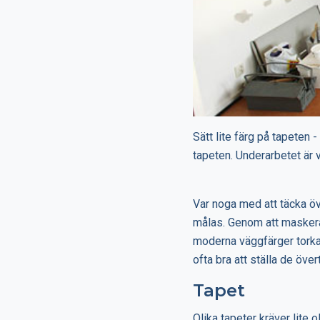
Sätt lite färg på tapeten 
tapeten. Underarbetet är v
Var noga med att täcka ö
målas. Genom att maskera 
moderna väggfärger torkar
ofta bra att ställa de öve
Tapet
Olika tapeter kräver lite 