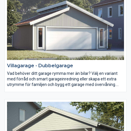
antingen som nyckelfärdigt eller i byggsats(blocksystem).
Oavsett vilket garage du väljer lämnar vi alltid 10 års garanti,
byggnormsgaranti och vår prisgaranti.
Villagarage - Dubbelgarage
Vad behöver ditt garage rymma mer än bilar? Välj en variant
med förråd och smart garageinredning eller skapa ett extra
utrymme för familjen och bygg ett garage med övervåning.
Våra garage anpassar vi till dig och din familjs intressen och
behov. Med olika val av garageportar, material, garageinredning
och fönster kan du bygga garage helt i din stil. Välj och läs mer
nedan om de garage som faller dig i smaken!