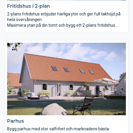
Fritidshus i 2-plan
2-plans fritidshus erbjuder härliga ytor och ger full takhöjd på
hela övervåningen.
Maximera ytan på din tomt och bygg ett 2-plans fritidshus.
Denna hustyp ger till skillnad från 1,5-plan full takhöjd på hela
övervåningen och möjligheter till fler rum.
Parhus
Bygg parhus med stor valfrihet och marknadens bästa