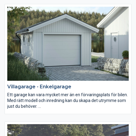
utformning av era radhus samtidigt som projektkostnaderna
blir låga. Vi hjälper er genom hela processen från offert till
bygglov och färdig leverans. Vår digitala process säkerställer
ett snabbt och effektivt radhusprojekt.
Villagarage - Enkelgarage
Ett garage kan vara mycket mer än en förvaringsplats för bilen.
Med rätt modell och inredning kan du skapa det utrymme som
just du behöver.
Vi anpassar och bygger våra garage efter dina önskemål så att
du kan bygga ett garage i rätt storlek och med en personlig stil.
Allt beror på vad du väljer för garageport, fönster,
garageinredning och panel. Ett garage från oss köper du