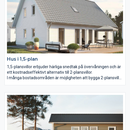
Hus i 1,5-plan
1,5-plansvillor erbjuder härliga snedtak på övervåningen och är
ett kostnadseffektivt alternativ till 2-plansvillor.
I många bostadsområden är möjligheten att bygga 2-plansvillor
begränsad. Det har gjort 1,5-plansvillor väldigt populära och de
har dessutom blivit väldigt uppskattade för de estetiskt
tilltalande snedtaken på övervåningen.