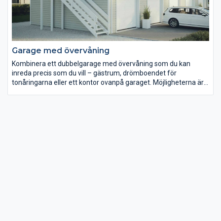
Garage med övervåning
Kombinera ett dubbelgarage med övervåning som du kan
inreda precis som du vill – gästrum, drömboendet för
tonåringarna eller ett kontor ovanpå garaget. Möjligheterna är
många. Har du ett bra läge och vill kunna dra in lite extrapengar
på att hyra ut en lägenhet. Då är garage med övervåning en
riktigt bra investering. Mellby Garage erbjuder tre olika
byggsystem så du kan bygga ditt garage på det sätt som
passar dig bäst.