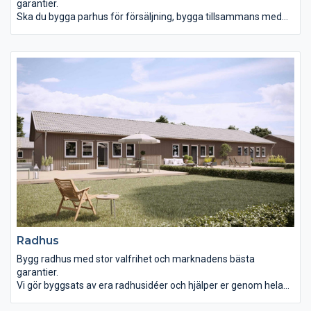
garantier.
Ska du bygga parhus för försäljning, bygga tillsammans med
en annan familj och dela på byggkostnaderna eller skapa ett
generationsboende? Med vårt blocksystem skapar vi din
drömbyggnad till ett riktigt bra pris. Välj parhus i 1-, 1,5- eller 2-
plan och se våra exempel eller rita ett eget och få pris direkt i
vårt ritsystem iArchitect.
Radhus
Bygg radhus med stor valfrihet och marknadens bästa
garantier.
Vi gör byggsats av era radhusidéer och hjälper er genom hela
processen. Med vårt byggsystem får ni stor valfrihet till