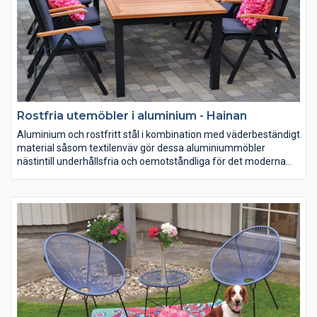
Rostfria utemöbler i aluminium - Hainan
Aluminium och rostfritt stål i kombination med väderbeständigt
material såsom textilenväv gör dessa aluminiummöbler
nästintill underhållsfria och oemotståndliga för det moderna
svenska hemmet. Aluminiummöbler är lätta att bära, och
mjuka att sitta i, dessutom är de flesta hopfällbara eller
staplingsbara vilket underlättar vinterförvaringen.