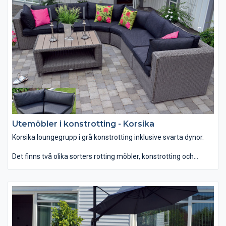
Dessutom har dessa möbler en bra sittkomfort och är lätta att
flytta.
Utemöbler i konstrotting - Korsika
Korsika loungegrupp i grå konstrotting inklusive svarta dynor.
Det finns två olika sorters rotting möbler, konstrotting och
rotting. Vanliga rottingmöbler bör inte bli våta, därmed passar
den bäst som uterumsmöbler till övertäckta eller inglasade
uterum. Konstrotting möbler tål att stå ute i regn och rusk då
dessa är tillverkade i syntetmaterial och aluminiumstomme.
Dessutom har dessa möbler en bra sittkomfort och är lätta att
flytta.