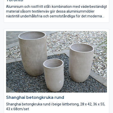
Aluminium och rostfritt stål i kombination med väderbeständigt
material såsom textilenväv gör dessa aluminiummöbler
nästintill underhållsfria och oemotståndliga för det moderna
svenska hemmet. Aluminiummöbler är lätta att bära, och
mjuka att sitta i, dessutom är de flesta hopfällbara eller
staplingsbara vilket underlättar vinterförvaringen.
Shanghai betongkruka rund
Shanghai betongkruka rund i beige lättbetong, 28 x 42, 36 x 55,
43 x 68cm/set