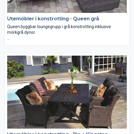
Utemöbler i konstrotting - Queen grå
Queen byggbar loungegrupp i grå konstrotting inklusive
mörkgrå dynor.
Det finns två olika sorters rotting möbler, konstrotting och
rotting. Vanliga rottingmöbler bör inte bli våta, därmed passar
den bäst som uterumsmöbler till övertäckta eller inglasade
uterum. Konstrotting möbler tål att stå ute i regn och rusk då
dessa är tillverkade i syntetmaterial och aluminiumstomme.
Dessutom har dessa möbler en bra sittkomfort och är lätta att
flytta.