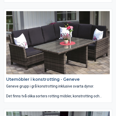
Utemöbler i konstrotting - Geneve
Geneve grupp i grå konstrotting inklusive svarta dynor.
Det finns två olika sorters rotting möbler, konstrotting och
rotting. Vanliga rottingmöbler bör inte bli våta, därmed passar
den bäst som uterumsmöbler till övertäckta eller inglasade
uterum. Konstrotting möbler tål att stå ute i regn och rusk då
dessa är tillverkade i syntetmaterial och aluminiumstomme.