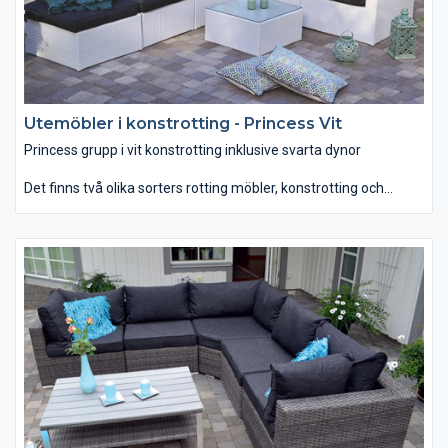
Utemöbler i konstrotting - Princess Vit
Princess grupp i vit konstrotting inklusive svarta dynor
Det finns två olika sorters rotting möbler, konstrotting och
rotting. Vanliga rottingmöbler bör inte bli våta, därmed passar
den bäst som uterumsmöbler till övertäckta eller inglasade
uterum. Konstrotting möbler tål att stå ute i regn och rusk då
dessa är tillverkade i syntetmaterial och aluminiumstomme.
Dessutom har dessa möbler en bra sittkomfort och är lätta att
flytta.