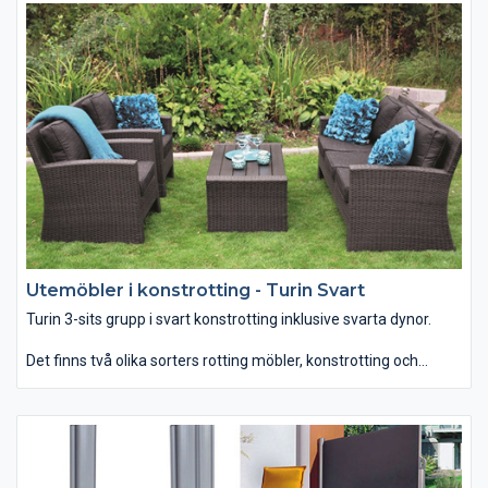
uterum. Konstrotting möbler tål att stå ute i regn och rusk då
dessa är tillverkade i syntetmaterial och aluminiumstomme.
Dessutom har dessa möbler en bra sittkomfort och är lätta att
flytta.
Utemöbler i konstrotting - Turin Svart
Turin 3-sits grupp i svart konstrotting inklusive svarta dynor.
Det finns två olika sorters rotting möbler, konstrotting och
rotting. Vanliga rottingmöbler bör inte bli våta, därmed passar
den bäst som uterumsmöbler till övertäckta eller inglasade
uterum. Konstrotting möbler tål att stå ute i regn och rusk då
dessa är tillverkade i syntetmaterial och aluminiumstomme.
Dessutom har dessa möbler en bra sittkomfort och är lätta att
flytta.