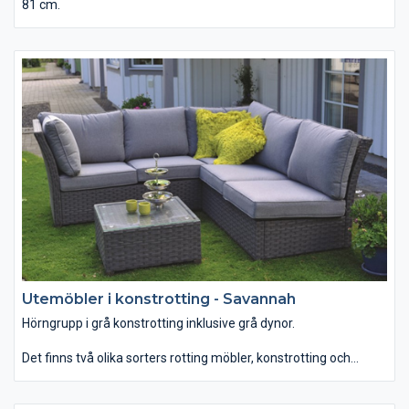
81 cm.
Utemöbler i konstrotting - Savannah
Hörngrupp i grå konstrotting inklusive grå dynor.
Det finns två olika sorters rotting möbler, konstrotting och
rotting. Vanliga rottingmöbler bör inte bli våta, därmed passar
den bäst som uterumsmöbler till övertäckta eller inglasade