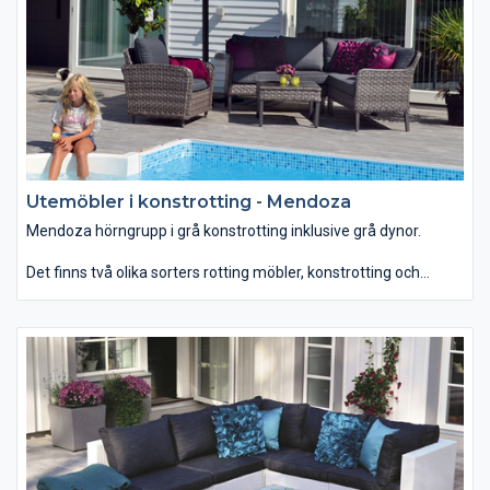
Utemöbler i konstrotting - Mendoza
Mendoza hörngrupp i grå konstrotting inklusive grå dynor.
Det finns två olika sorters rotting möbler, konstrotting och
rotting. Vanliga rottingmöbler bör inte bli våta, därmed passar
den bäst som uterumsmöbler till övertäckta eller inglasade
uterum. Konstrotting möbler tål att stå ute i regn och rusk då
dessa är tillverkade i syntetmaterial och aluminiumstomme.
Dessutom har dessa möbler en bra sittkomfort och är lätta att
flytta.