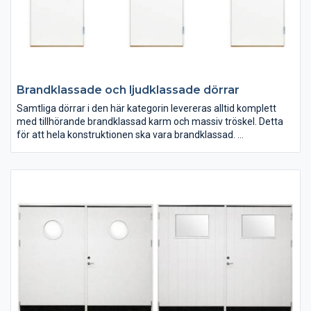
Brandklassade och ljudklassade dörrar
Samtliga dörrar i den här kategorin levereras alltid komplett
med tillhörande brandklassad karm och massiv tröskel. Detta
för att hela konstruktionen ska vara brandklassad.
Många modeller och storlekar av våra brandklassade och brand
och ljudklassade dörrar är lagervaror och ligger klara på vårt
dörrlager för snabb leverans till dig.
Dörrarna levereras som standard vitmålade. Vi erbjuder även
kulörmålning i valfri färg av både dörr och karm.