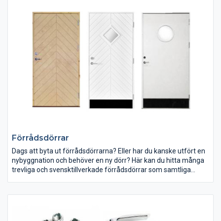
fabrik inom 4-6 veckor.
Överljus tillverkas alltid efter beställning, och skickas från fabrik
inom 4-6 veckor.
Förrådsdörrar
Dags att byta ut förrådsdörrarna? Eller har du kanske utfört en
nybyggnation och behöver en ny dörr? Här kan du hitta många
trevliga och svensktillverkade förrådsdörrar som samtliga
uppfyller myndighetskraven. Beroende på vilken design du gillar
och om du har särskilda preferenser gällande träslag kan du
garanterat hitta något passande. Våra förrådsdörrar tillverkas i
en av landets största dörrfabriker i Osby, en liten ort i norra
Skåne.