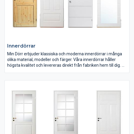
Innerdörrar
Min Dörr erbjuder klassiska och moderna innerdörrar i många
olika material, modeller och färger. Våra innerdörrar håller
högsta kvalitet och levereras direkt från fabriken hem till dig.
Oavsett om du söker innerdörrar till ett gammalt hus, till ett helt
nybyggt hus eller en lägenhet ska du alltid hitta precis rätt dörr i
vår butik. Alla våra innerdörrar har vändbara låskolvar och
praktiska snap-in gångjärn som gör att dörrarna enkelt passar
in överallt och kan häktas av snabbt och smidigt om du vill byta
dem eller av andra skäl tillfälligt vill ta loss dina innerdörrar.