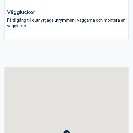
Väggluckor
Få tillgång till outnyttjade utrymmen i väggarna och montera en
vägglucka.
Väggluckorna kan beställas som oisolerade, isolerade eller i
brandklassat utförande. Andra benämningar på dessa luckor
kan vara brandluckor eller inspektionsluckor.