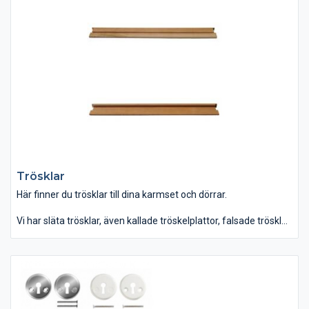
monterad tätningslist vitmålat. Vi erbjuder även kulörmålad
karm i alla färger enligt NCS - färgkarta.
Karmarna kan fås med eller utan tröskel. Om man har ett
genomgående golv, till exempel ett parkettgolv som går in i
nästa rum, så behöver man oftast ingen tröskel. De
tröskelalternativ som finns är tröskelplatta, falsad tröskel och
ventilerad tröskel. Den senare används exempelvis i badrum
och andra våtutrymmen för att underlätta ventilationen.
Trösklar
Här finner du trösklar till dina karmset och dörrar.
Vi har släta trösklar, även kallade tröskelplattor, falsade trösklar
och ventilerade våtrumströsklar.
Trösklarna är av ek belagda med en tunn skyddande lack.