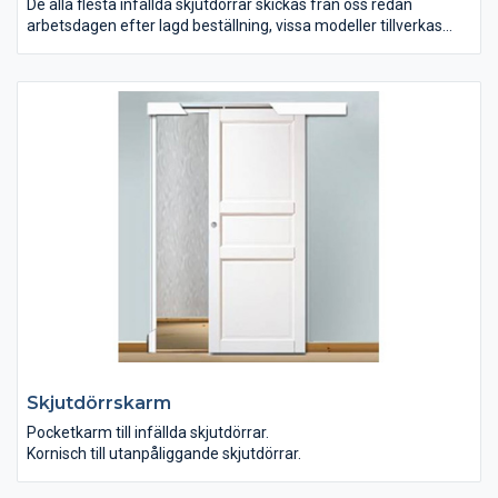
De alla flesta infällda skjutdörrar skickas från oss redan
arbetsdagen efter lagd beställning, vissa modeller tillverkas
dock efter beställning.
Utanpåliggande skjutdörrar skickas från oss inom 4-6
arbetsveckor.
Tillhörande karm (Pocketkarm och kornischer) finns i lager.
Skjutdörrskarm
Pocketkarm till infällda skjutdörrar.
Kornisch till utanpåliggande skjutdörrar.