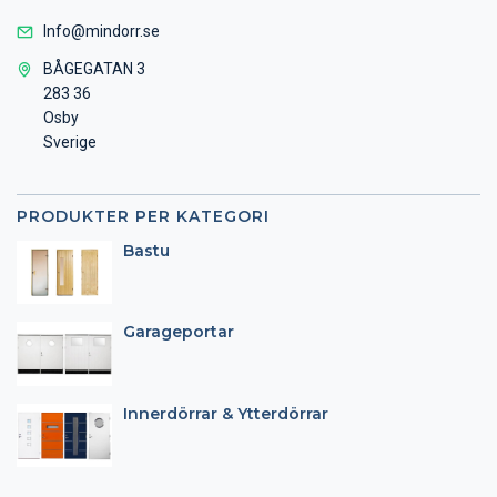
Info@mindorr.se
BÅGEGATAN 3
283 36
Osby
Sverige
PRODUKTER PER KATEGORI
Bastu
Garageportar
Innerdörrar & Ytterdörrar