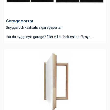
Garageportar
Snygga och kvalitativa garageportar
Har du byggt nytt garage? Eller vill du helt enkelt förnya
dörrarna? Här hittar du många fina garageportar online, alltid
tillverkade i Sverige. Garageportar finns i väldigt många olika
utföranden, bland annat som takskjutport men även som
pardörrar. För dig som gillar bekvämlighet kan vi varmt
rekommendera att du installerar en garageportsöppnare. Med
en sådan slipper du gå ur bilen för att komma in i garaget!