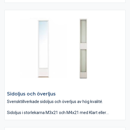
Sverige.
Sidoljus och överljus
Svensktillverkade sidoljus och överljus av hög kvalité.
Sidoljus i storlekarna M3x21 och M4x21 med Klart eller
Cotswold glas finns i lager för snabb leverans.
Övriga sidoljus tillverkas efter beställning, och skickas från