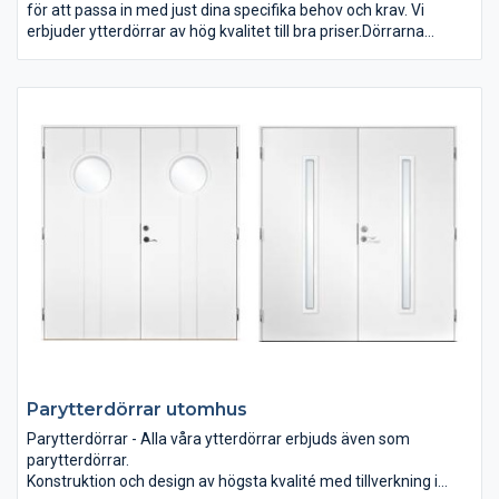
för att passa in med just dina specifika behov och krav. Vi
erbjuder ytterdörrar av hög kvalitet till bra priser.Dörrarna
tillverkas i en lokal fabrik i Osby i Skåne. Med modern teknik och
kvalitativa material erbjuder vi dörrar som kommer göra ditt
hem både vackrare och säkrare. Tack vare moderna maskiner
och väl genomtänkt design tillverkas dörrarna med riktigt låga
U-värden. Det innebär att de är energieffektiva och bra
isolerade. Goda resultat från tuffa testprocesser gör dem även
miljöcertifierade, CE-märkta och SFDK-certifierade. Hos oss får
du helt enkelt mycket dörr för pengarna.
Parytterdörrar utomhus
Parytterdörrar - Alla våra ytterdörrar erbjuds även som
parytterdörrar.
Konstruktion och design av högsta kvalité med tillverkning i