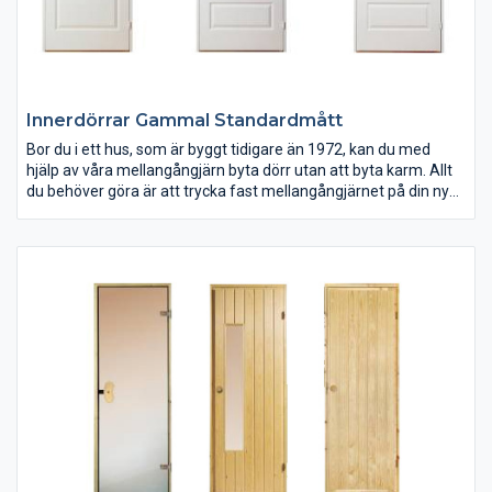
Innerdörrar Gammal Standardmått
Bor du i ett hus, som är byggt tidigare än 1972, kan du med
hjälp av våra mellangångjärn byta dörr utan att byta karm. Allt
du behöver göra är att trycka fast mellangångjärnet på din nya
dörr och hänga den på de gamla gångjärnen som sitter i
karmen. Hängning (höger/vänster) behöver inte bestämmas i
förväg då insticksgångjärnen är symmetriska och du kan vända
låskolven med ett enkelt handgrepp.