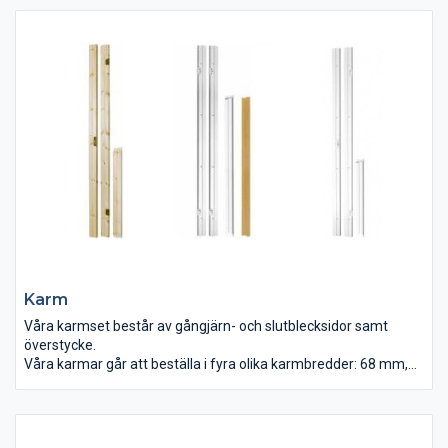
Karm
Våra karmset består av gångjärn- och slutblecksidor samt
överstycke.
Våra karmar går att beställa i fyra olika karmbredder: 68 mm,
92 mm, 118 mm och 145 mm.
Våra karmset erbjuds i obehandlad furu eller vitmålat, karm av
sorterat virke vitmålat samt karm av sorterat virke med