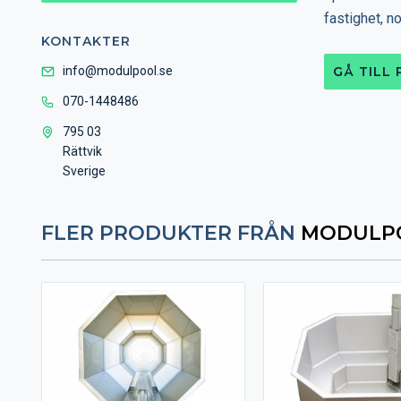
fastighet, n
KONTAKTER
info@modulpool.se
GÅ TILL
070-1448486
795 03
Rättvik
Sverige
FLER PRODUKTER FRÅN
MODULP