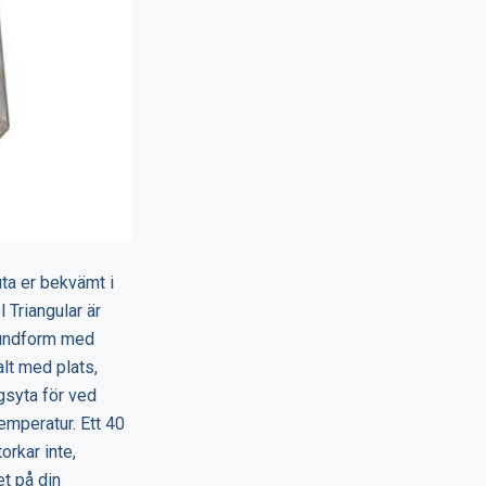
uta er bekvämt i
 Triangular är
grundform med
alt med plats,
gsyta för ved
mperatur. Ett 40
orkar inte,
et på din