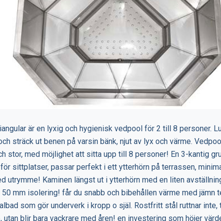
riangular är en lyxig och hygienisk vedpool för 2 till 8 personer. L
 och sträck ut benen på varsin bänk, njut av lyx och värme. Vedpool
ch stor, med möjlighet att sitta upp till 8 personer! En 3-kantig 
för sittplatser, passar perfekt i ett ytterhörn på terrassen, minim
 utrymme! Kaminen längst ut i ytterhörn med en liten avställnin
50 mm isolering! får du snabb och bibehållen värme med jämn te
lbad som gör underverk i kropp o själ. Rostfritt stål ruttnar inte, t
e, utan blir bara vackrare med åren! en investering som höjer värd