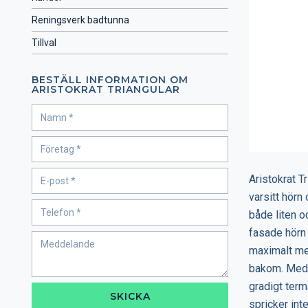
Reningsverk badtunna
Tillval
BESTÄLL INFORMATION OM
ARISTOKRAT TRIANGULAR
Aristokrat T
varsitt hörn
både liten o
fasade hörn 
maximalt med
bakom. Med 
gradigt terma
SKICKA
spricker int