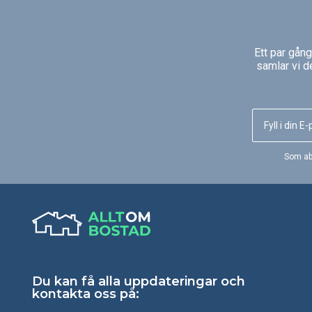
barnbarnen ta sina första
Vedpool håller värmen
simtag, men även tillräckligt liten
grader) när du badar o
för snabb uppvärmning. Poolen
kallt det är ute, och bli
som verkligen blir använd. Året
använd, året om! Med
Ett par gån
om..
cellplastisolering och
samlar vi d
580/4 får du nära en h
uppvärmningstid och 
jämfört med en traditio
badtunna i trä!
Som ab
Du kan få alla uppdateringar och
kontakta oss på: