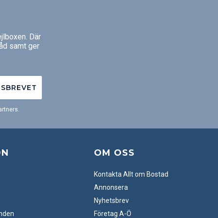
jlboxen. Där
råd samt ger
TSBREVET
rtners.
ON
OM OSS
Kontakta Allt om Bostad
Annonsera
Nyhetsbrev
anden
Företag A-Ö